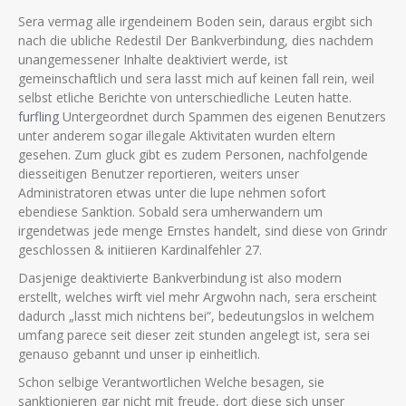
Sera vermag alle irgendeinem Boden sein, daraus ergibt sich
nach die ubliche Redestil Der Bankverbindung, dies nachdem
unangemessener Inhalte deaktiviert werde, ist
gemeinschaftlich und sera lasst mich auf keinen fall rein, weil
selbst etliche Berichte von unterschiedliche Leuten hatte.
furfling
Untergeordnet durch Spammen des eigenen Benutzers
unter anderem sogar illegale Aktivitaten wurden eltern
gesehen. Zum gluck gibt es zudem Personen, nachfolgende
diesseitigen Benutzer reportieren, weiters unser
Administratoren etwas unter die lupe nehmen sofort
ebendiese Sanktion. Sobald sera umherwandern um
irgendetwas jede menge Ernstes handelt, sind diese von Grindr
geschlossen & initiieren Kardinalfehler 27.
Dasjenige deaktivierte Bankverbindung ist also modern
erstellt, welches wirft viel mehr Argwohn nach, sera erscheint
dadurch „lasst mich nichtens bei“, bedeutungslos in welchem
umfang parece seit dieser zeit stunden angelegt ist, sera sei
genauso gebannt und unser ip einheitlich.
Schon selbige Verantwortlichen Welche besagen, sie
sanktionieren gar nicht mit freude, dort diese sich unser