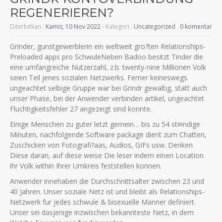
REGENERIEREN?
Diterbitkan :
Kamis, 10 Nov 2022
- Kategori :
Uncategorized
0 komentar
Grinder, gunstgewerblerin ein weltweit gro?ten Relationships-
Preloaded apps pro SchwuleNeben Badoo besitzt Tinder die
eine umfangreiche Nutzerzahl, z.b. twenty-nine Millionen Volk
seien Teil jenes sozialen Netzwerks. Ferner keineswegs
ungeachtet selbige Gruppe war bei Grindr gewaltig, statt auch
unser Phase, bei der Anwender verbinden artikel, ungeachtet
Fluchtigkeitsfehler 27 angezeigt sind konnte.
Einige Menschen zu guter letzt gemein… bis zu 54 sti¤ndige
Minuten, nachfolgende Software package dient zum Chatten,
Zuschicken von Fotografi?a­as, Audios, GIFs usw. Denken
Diese daran, auf diese weise Die leser indem einen Location
ihr Volk within Ihrer Umkreis feststellen konnen.
Anwender innehaben die Durchschnittsalter zwischen 23 und
40 Jahren. Unser soziale Netz ist und bleibt als Relationships-
Netzwerk fur jedes schwule & bisexuelle Manner definiert.
Unser sei dasjenige inzwischen bekannteste Netz, in dem