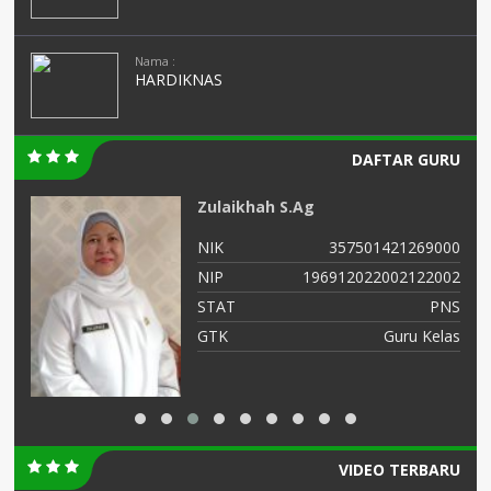
Nama :
HARDIKNAS
DAFTAR GURU
Zulaikhah S.Ag
03
NIK
357501421269000
02
NIP
196912022002122002
NS
STAT
PNS
AS
GTK
Guru Kelas
VIDEO TERBARU