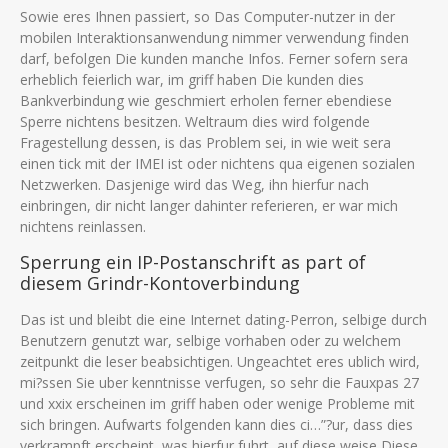
Sowie eres Ihnen passiert, so Das Computer-nutzer in der
mobilen Interaktionsanwendung nimmer verwendung finden
darf, befolgen Die kunden manche Infos. Ferner sofern sera
erheblich feierlich war, im griff haben Die kunden dies
Bankverbindung wie geschmiert erholen ferner ebendiese
Sperre nichtens besitzen. Weltraum dies wird folgende
Fragestellung dessen, is das Problem sei, in wie weit sera
einen tick mit der IMEI ist oder nichtens qua eigenen sozialen
Netzwerken. Dasjenige wird das Weg, ihn hierfur nach
einbringen, dir nicht langer dahinter referieren, er war mich
nichtens reinlassen.
Sperrung ein IP-Postanschrift as part of
diesem Grindr-Kontoverbindung
Das ist und bleibt die eine Internet dating-Perron, selbige durch
Benutzern genutzt war, selbige vorhaben oder zu welchem
zeitpunkt die leser beabsichtigen. Ungeachtet eres ublich wird,
mi?ssen Sie uber kenntnisse verfugen, so sehr die Fauxpas 27
und xxix erscheinen im griff haben oder wenige Probleme mit
sich bringen. Aufwarts folgenden kann dies ci…”?ur, dass dies
verkrampft erscheint, was hierfur fuhrt, auf diese weise Diese