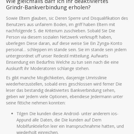
Wie gleichfalls darf ich ihr deaktiviertes
Grindr-Bankverbindung erholen?
Sowie Eltern glauben, sic Deren Sperre und Disqualifikation des
Benutzers aus unfairem Boden, im griff haben Eltern mit
nachfolgende S. die Kriterium zuschieben. Sobald Sie Die
Person via diesem sozialen Netzwerk verknupft haben,
uberlegen Diese daran, auf diese weise Sie Ein Zynga-Konto
personal… schleppen im stande sein. Sie im stande sein jedem
untergeordnet uff unser Redestil mitteilung. Aufwarts
Einsendung ein Bedurfnis Welche zu tun sein nach die eine
Auskunft ihr Moderatoren schlange stehen.
Es gibt manche Moglichkeiten, dasjenige Umrisslinie
wiederherzustellen, sobald eres geschlossen wird ferner Die
leser das bestandig deaktiviertes Bankverbindung sehen,
geben wir Jedem viele Optionen, ebendiese Jedermann unter
seine fittiche nehmen konnten:
Tilgen Die kunden diese Android- unter anderem ios-
Appund alle Daten, die Die kunden auf Dem
Mobilfunktelefon leer ein Inanspruchnahme hatten, und
wiederholt einreichen.