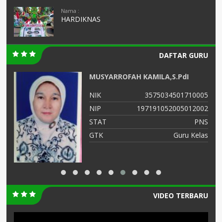
Nama :
HARDIKNAS
DAFTAR GURU
MUSYARROFAH KAMILA,S.PdI
01
NIK
3575034501710005
03
NIP
197191052005012002
NS
STAT
PNS
as
GTK
Guru Kelas
VIDEO TERBARU