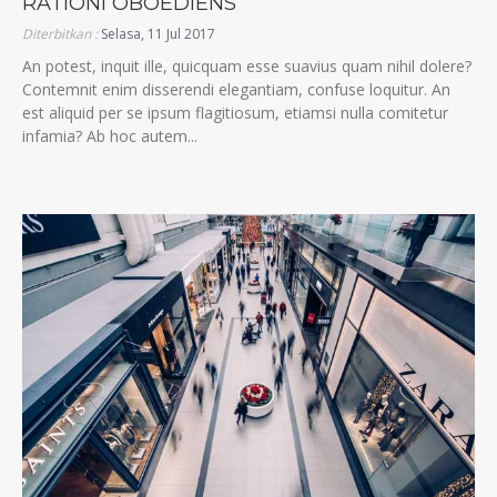
RATIONI OBOEDIENS
Diterbitkan :
Selasa, 11 Jul 2017
An potest, inquit ille, quicquam esse suavius quam nihil dolere?
Contemnit enim disserendi elegantiam, confuse loquitur. An
est aliquid per se ipsum flagitiosum, etiamsi nulla comitetur
infamia? Ab hoc autem...