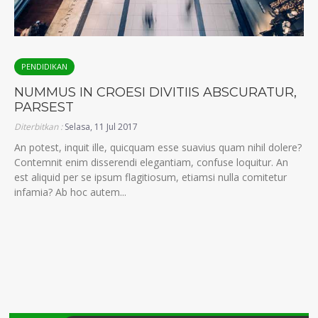
PENDIDIKAN
NUMMUS IN CROESI DIVITIIS ABSCURATUR,
PARSEST
Diterbitkan :
Selasa, 11 Jul 2017
An potest, inquit ille, quicquam esse suavius quam nihil dolere?
Contemnit enim disserendi elegantiam, confuse loquitur. An
est aliquid per se ipsum flagitiosum, etiamsi nulla comitetur
infamia? Ab hoc autem...