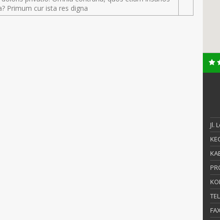
a? Primum cur ista res digna
Jl.
KEC
KAB
PR
KO
TE
FA