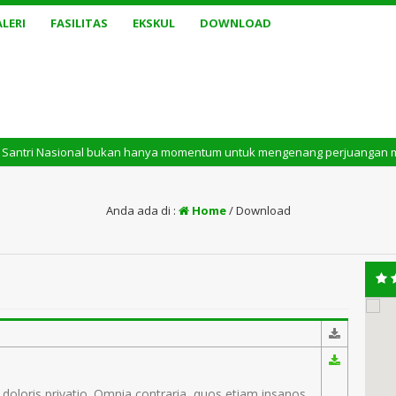
LERI
FASILITAS
EKSKUL
DOWNLOAD
 Nasional bukan hanya momentum untuk mengenang perjuangan masa lalu. Tet
Anda ada di :
Home
/
Download
 doloris privatio. Omnia contraria, quos etiam insanos