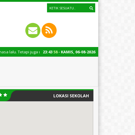
api juga untuk mengingatkan kita semua tentang peran penting santri dal
23
:
43
58
- KAMIS, 06-08-2026
LOKASI SEKOLAH