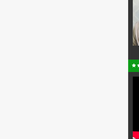
MOCHAMMAD SOLICHIN
NIK
35750011512690002
82007012016
NIP
196912152014111003
PNS
STAT
PNS
Guru Kelas
GTK
TENAGA TEKNIS