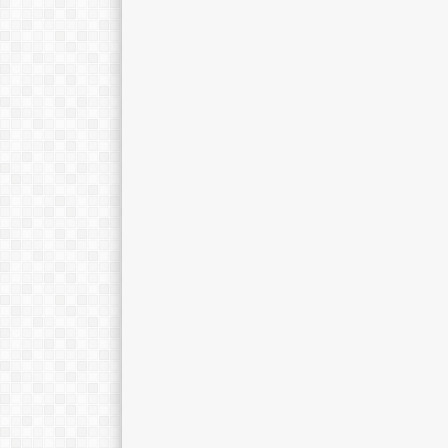
MUNIKHA,S.Pd.SD
Siti fatimah
NIK
3575034107690012
NIK
NIP
196903252014122002
NIP
1971111
STAT
PNS
STAT
GTK
GURU KELAS
GTK