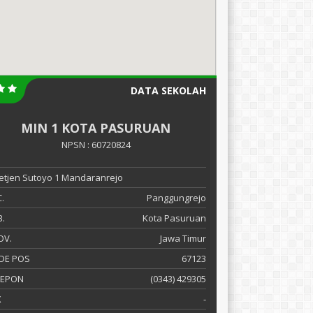
DATA SEKOLAH
MIN 1 KOTA PASURUAN
NPSN : 60720824
 Letjen Sutoyo 1 Mandaranrejo
.
Panggungrejo
.
Kota Pasuruan
OV.
Jawa Timur
DE POS
67123
LEPON
(0343) 429305
X
-