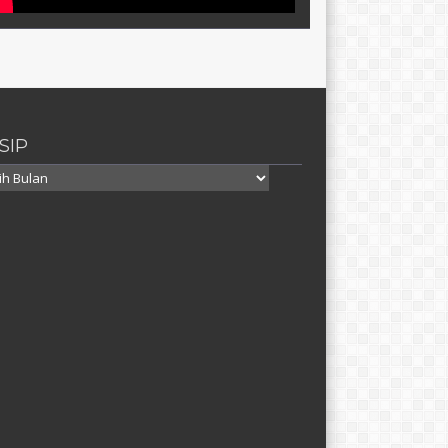
SIP
p