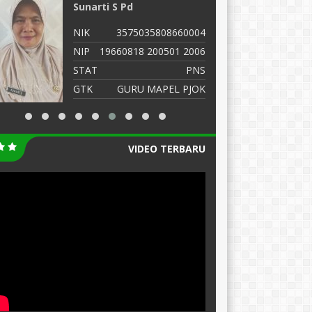
Sunarti S Pd
M
NIK
3575035808660004
N
NIP
19660818 200501 2006
N
STAT
PNS
S
GTK
GURU MAPEL PJOK
G
VIDEO TERBARU