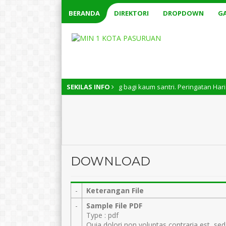
BERANDA
DIREKTORI
DROPDOWN
GA
Nasional memiliki arti penting bagi kaum santri. Peringatan Hari Santri
SEKILAS INFO
DOWNLOAD
-
Keterangan File
-
Sample File PDF
Type : pdf
Quia dolori non voluptas contraria est, sed