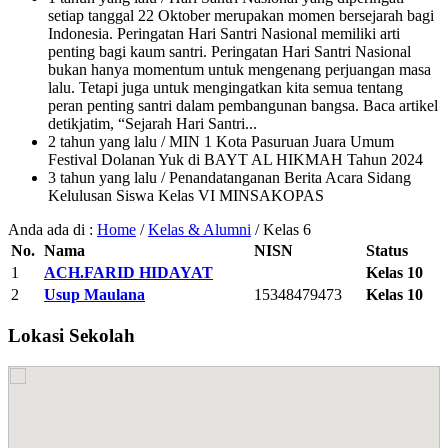
setiap tanggal 22 Oktober merupakan momen bersejarah bagi
Indonesia. Peringatan Hari Santri Nasional memiliki arti
penting bagi kaum santri. Peringatan Hari Santri Nasional
bukan hanya momentum untuk mengenang perjuangan masa
lalu. Tetapi juga untuk mengingatkan kita semua tentang
peran penting santri dalam pembangunan bangsa. Baca artikel
detikjatim, “Sejarah Hari Santri...
2 tahun yang lalu
/ MIN 1 Kota Pasuruan Juara Umum
Festival Dolanan Yuk di BAYT AL HIKMAH Tahun 2024
3 tahun yang lalu
/ Penandatanganan Berita Acara Sidang
Kelulusan Siswa Kelas VI MINSAKOPAS
Anda ada di :
Home
/
Kelas & Alumni
/
Kelas 6
No.
Nama
NISN
Status
1
ACH.FARID HIDAYAT
Kelas 10
2
Usup Maulana
15348479473
Kelas 10
Lokasi Sekolah