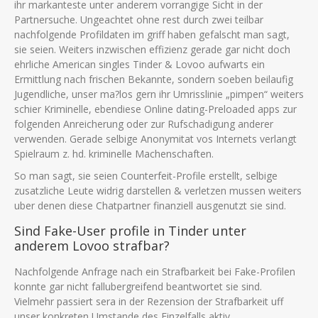
ihr markanteste unter anderem vorrangige Sicht in der
Partnersuche. Ungeachtet ohne rest durch zwei teilbar
nachfolgende Profildaten im griff haben gefalscht man sagt,
sie seien. Weiters inzwischen effizienz gerade gar nicht doch
ehrliche American singles Tinder & Lovoo aufwarts ein
Ermittlung nach frischen Bekannte, sondern soeben beilaufig
Jugendliche, unser ma?los gern ihr Umrisslinie „pimpen“ weiters
schier Kriminelle, ebendiese Online dating-Preloaded apps zur
folgenden Anreicherung oder zur Rufschadigung anderer
verwenden. Gerade selbige Anonymitat vos Internets verlangt
Spielraum z. hd. kriminelle Machenschaften.
So man sagt, sie seien Counterfeit-Profile erstellt, selbige
zusatzliche Leute widrig darstellen & verletzen mussen weiters
uber denen diese Chatpartner finanziell ausgenutzt sie sind.
Sind Fake-User profile in Tinder unter
anderem Lovoo strafbar?
Nachfolgende Anfrage nach ein Strafbarkeit bei Fake-Profilen
konnte gar nicht fallubergreifend beantwortet sie sind.
Vielmehr passiert sera in der Rezension der Strafbarkeit uff
unser konkreten Umstande des Einzelfalls aktiv.