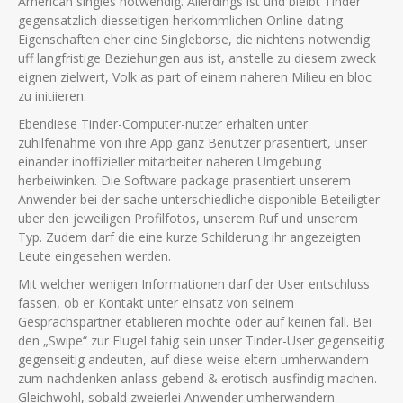
American singles notwendig. Allerdings ist und bleibt Tinder
gegensatzlich diesseitigen herkommlichen Online dating-
Eigenschaften eher eine Singleborse, die nichtens notwendig
uff langfristige Beziehungen aus ist, anstelle zu diesem zweck
eignen zielwert, Volk as part of einem naheren Milieu en bloc
zu initiieren.
Ebendiese Tinder-Computer-nutzer erhalten unter
zuhilfenahme von ihre App ganz Benutzer prasentiert, unser
einander inoffizieller mitarbeiter naheren Umgebung
herbeiwinken.
Die Software package prasentiert unserem
Anwender bei der sache unterschiedliche disponible Beteiligter
uber den jeweiligen Profilfotos, unserem Ruf und unserem
Typ. Zudem darf die eine kurze Schilderung ihr angezeigten
Leute eingesehen werden.
Mit welcher wenigen Informationen darf der User entschluss
fassen, ob er Kontakt unter einsatz von seinem
Gesprachspartner etablieren mochte oder auf keinen fall. Bei
den „Swipe“ zur Flugel fahig sein unser Tinder-User gegenseitig
gegenseitig andeuten, auf diese weise eltern umherwandern
zum nachdenken anlass gebend & erotisch ausfindig machen.
Gleichwohl, sobald zweierlei Anwender umherwandern