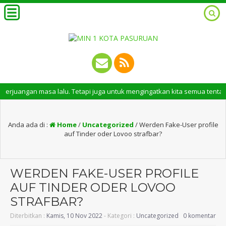
n masa lalu. Tetapi juga untuk mengingatkan kita semua tentang peran pen
Anda ada di :
Home
/
Uncategorized
/
Werden Fake-User profile
auf Tinder oder Lovoo strafbar?
WERDEN FAKE-USER PROFILE
AUF TINDER ODER LOVOO
STRAFBAR?
Diterbitkan :
Kamis, 10 Nov 2022
- Kategori :
Uncategorized
0 komentar