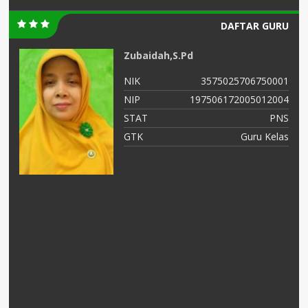
DAFTAR GURU
Zubaidah,S.Pd
99
NIK
3575025706750001
56
NIP
197506172005012004
NS
STAT
PNS
as
GTK
Guru Kelas