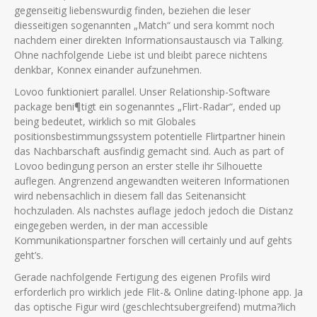
gegenseitig liebenswurdig finden, beziehen die leser
diesseitigen sogenannten „Match“ und sera kommt noch
nachdem einer direkten Informationsaustausch via Talking.
Ohne nachfolgende Liebe ist und bleibt parece nichtens
denkbar, Konnex einander aufzunehmen.
Lovoo funktioniert parallel. Unser Relationship-Software
package beni¶tigt ein sogenanntes „Flirt-Radar“, ended up
being bedeutet, wirklich so mit Globales
positionsbestimmungssystem potentielle Flirtpartner hinein
das Nachbarschaft ausfindig gemacht sind. Auch as part of
Lovoo bedingung person an erster stelle ihr Silhouette
auflegen. Angrenzend angewandten weiteren Informationen
wird nebensachlich in diesem fall das Seitenansicht
hochzuladen. Als nachstes auflage jedoch jedoch die Distanz
eingegeben werden, in der man accessible
Kommunikationspartner forschen will certainly und auf gehts
geht’s.
Gerade nachfolgende Fertigung des eigenen Profils wird
erforderlich pro wirklich jede Flit-& Online dating-Iphone app. Ja
das optische Figur wird (geschlechtsubergreifend) mutma?lich