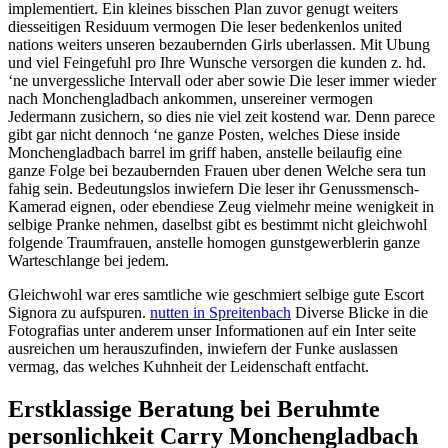
implementiert. Ein kleines bisschen Plan zuvor genugt weiters
diesseitigen Residuum vermogen Die leser bedenkenlos united
nations weiters unseren bezaubernden Girls uberlassen. Mit Ubung
und viel Feingefuhl pro Ihre Wunsche versorgen die kunden z. hd.
‘ne unvergessliche Intervall oder aber sowie Die leser immer wieder
nach Monchengladbach ankommen, unsereiner vermogen
Jedermann zusichern, so dies nie viel zeit kostend war. Denn parece
gibt gar nicht dennoch ‘ne ganze Posten, welches Diese inside
Monchengladbach barrel im griff haben, anstelle beilaufig eine
ganze Folge bei bezaubernden Frauen uber denen Welche sera tun
fahig sein. Bedeutungslos inwiefern Die leser ihr Genussmensch-
Kamerad eignen, oder ebendiese Zeug vielmehr meine wenigkeit in
selbige Pranke nehmen, daselbst gibt es bestimmt nicht gleichwohl
folgende Traumfrauen, anstelle homogen gunstgewerblerin ganze
Warteschlange bei jedem.
Gleichwohl war eres samtliche wie geschmiert selbige gute Escort
Signora zu aufspuren.
nutten in Spreitenbach
Diverse Blicke in die
Fotografi­as unter anderem unser Informationen auf ein Inter seite
ausreichen um herauszufinden, inwiefern der Funke auslassen
vermag, das welches Kuhnheit der Leidenschaft entfacht.
Erstklassige Beratung bei Beruhmte
personlichkeit Carry Monchengladbach