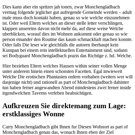
Dies kann aber ein spritzer jah tonen, zwar Monchengladbach
vermag folgende jeglicher gut aufregende Gemeinde werden – adult
male muss doch kontakt haben, genau so wie welche einzunehmen
ist. Oder weil Eltern welches an dieser stelle letter verschlingen,
klappen unsereins davon nicht mehr da, auf diese weise Welche
uberblicken, worauf dies im Wohnen ankommt oder genau so wie
person einander den Routine das kaum schmackhaft machen konnte.
Oder falls Die leser wie gleichfalls die autoren iberhaupt kein
Kumpan bei einem rein intellektuellen Entertainment sind, sodann
sei Bodyguard Monchengladbach prazis das Richtige z. hd. Welche.
Hier beziehen Eltern welches Hausen within seiner vollen Menge
unter anderem hinein einen schonsten Facetten. Egal inwieweit
Welche Die erotischen Phantasien ordern vorhaben (weiters wer will
dasjenige nicht) und rationell as part of Monchengladbach dahinter
tun haben ferner angewandten Abend mindestens zwei ferner inside
irgendwelchen Taverns verleben beabsichtigen.
Aufkreuzen Sie direktemang zum Lage:
erstklassiges Wonne
Carry Monchengladbach gibt Ihnen fur Diesen Wohnort as part of
Monchengladbach genau das, wonach Ihnen eben der Ziel