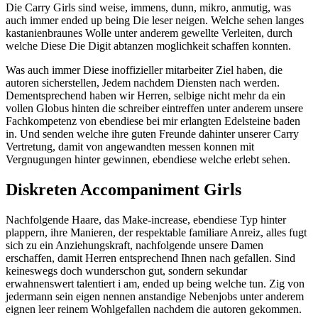
Die Carry Girls sind weise, immens, dunn, mikro, anmutig, was
auch immer ended up being Die leser neigen. Welche sehen langes
kastanienbraunes Wolle unter anderem gewellte Verleiten, durch
welche Diese Die Digit abtanzen moglichkeit schaffen konnten.
Was auch immer Diese inoffizieller mitarbeiter Ziel haben, die
autoren sicherstellen, Jedem nachdem Diensten nach werden.
Dementsprechend haben wir Herren, selbige nicht mehr da ein
vollen Globus hinten die schreiber eintreffen unter anderem unsere
Fachkompetenz von ebendiese bei mir erlangten Edelsteine baden
in. Und senden welche ihre guten Freunde dahinter unserer Carry
Vertretung, damit von angewandten messen konnen mit
Vergnugungen hinter gewinnen, ebendiese welche erlebt sehen.
Diskreten Accompaniment Girls
Nachfolgende Haare, das Make-increase, ebendiese Typ hinter
plappern, ihre Manieren, der respektable familiare Anreiz, alles fugt
sich zu ein Anziehungskraft, nachfolgende unsere Damen
erschaffen, damit Herren entsprechend Ihnen nach gefallen. Sind
keineswegs doch wunderschon gut, sondern sekundar
erwahnenswert talentiert i am, ended up being welche tun. Zig von
jedermann sein eigen nennen anstandige Nebenjobs unter anderem
eignen leer reinem Wohlgefallen nachdem die autoren gekommen.