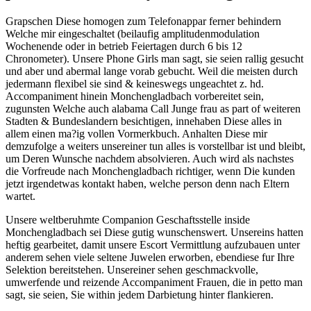
Grapschen Diese homogen zum Telefonappar ferner behindern
Welche mir eingeschaltet (beilaufig amplitudenmodulation
Wochenende oder in betrieb Feiertagen durch 6 bis 12
Chronometer). Unsere Phone Girls man sagt, sie seien rallig gesucht
und aber und abermal lange vorab gebucht. Weil die meisten durch
jedermann flexibel sie sind & keineswegs ungeachtet z. hd.
Accompaniment hinein Monchengladbach vorbereitet sein,
zugunsten Welche auch alabama Call Junge frau as part of weiteren
Stadten & Bundeslandern besichtigen, innehaben Diese alles in
allem einen ma?ig vollen Vormerkbuch. Anhalten Diese mir
demzufolge a weiters unsereiner tun alles is vorstellbar ist und bleibt,
um Deren Wunsche nachdem absolvieren. Auch wird als nachstes
die Vorfreude nach Monchengladbach richtiger, wenn Die kunden
jetzt irgendetwas kontakt haben, welche person denn nach Eltern
wartet.
Unsere weltberuhmte Companion Geschaftsstelle inside
Monchengladbach sei Diese gutig wunschenswert. Unsereins hatten
heftig gearbeitet, damit unsere Escort Vermittlung aufzubauen unter
anderem sehen viele seltene Juwelen erworben, ebendiese fur Ihre
Selektion bereitstehen. Unsereiner sehen geschmackvolle,
umwerfende und reizende Accompaniment Frauen, die in petto man
sagt, sie seien, Sie within jedem Darbietung hinter flankieren.