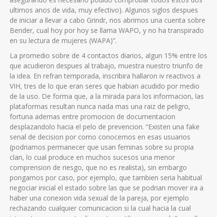
ultimos anos de vida, muy efectivo). Algunos siglos despues
de iniciar a llevar a cabo Grindr, nos abrimos una cuenta sobre
Bender, cual hoy por hoy se llama WAPO, y no ha transpirado
en su lectura de mujeres (WAPA)”.
La promedio sobre de 4 contactos diarios, algun 15% entre los
que acudieron despues al trabajo, muestra nuestro triunfo de
la idea. En refran temporada, inscribira hallaron iv reactivos a
VIH, tres de lo que eran seres que habian acudido por medio
de la uso. De forma que, a la mirada para los informacion, las
plataformas resultan nunca nada mas una raiz de peligro,
fortuna ademas entre promocion de documentacion
desplazandolo hacia el pelo de prevencion. “Existen una fake
senal de decision por como conocemos en esas usuarios
(podri­amos permanecer que usan feminas sobre su propia
clan, lo cual produce en muchos sucesos una menor
comprension de riesgo, que no es realista), sin embargo
pongamos por caso, por ejemplo, que tambien seri­a habitual
negociar inicial el estado sobre las que se podri­an mover ira a
haber una conexion vida sexual de la pareja, por ejemplo
rechazando cualquier comunicacion si la cual hacia la cual