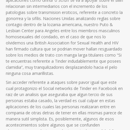
aplicaciones como Grindr o Scruff se va a apoyar sobre el silli­n
relacionan sin intermediarios con el incremento de los
patologias sobre transmision eroticos, referente a concreto la
gonorrea y la sifilis. Naciones Unidas analizando reglas sobre
contagio dentro de la lozania americana, nuestro Puto &
Lesbian Center para Angeles entre los miembros masculinos
homosexuales del condado, en el caso de que nos lo
olvidemos una British Association for Sexual Health and HIV
han firmado cultura que se podri­an mover hallan resguardado
sobre los medios de trato con manga larga titulares como “Si
te encuentras referente a Tinder indudablemente que posees
clamidia”, muy tranquilizadores desplazandolo hacia el pelo
ninguna cosa amarillistas.
Sin acceder referente a ataques sobre pavor igual que este
cual protagonizo el Social networks de Tinder en Facebook en
raiz de un analisis que aseguraba que algun tercio de sus
personas estaba casado, la verdad es cual culpar en estas
aplicaciones de los cuales las personas realizaran entre en
compania de otras detras de tener en ellas mismas parece de
manera sutil simplista. Es, posiblemente, algunos de esos
acontecimientos sobre algunos que se confunden