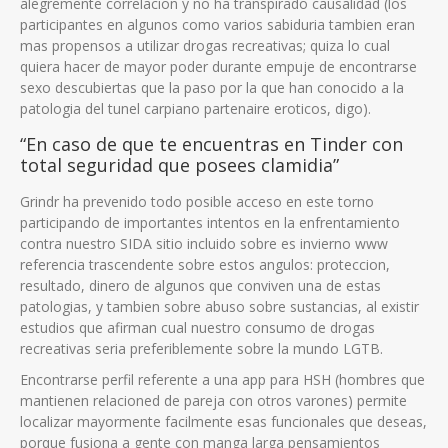
alegremente correlacion y no ha transpirado causalidad (los
participantes en algunos como varios sabiduria tambien eran
mas propensos a utilizar drogas recreativas; quiza lo cual
quiera hacer de mayor poder durante empuje de encontrarse
sexo descubiertas que la paso por la que han conocido a la
patologi­a del tunel carpiano partenaire eroticos, digo).
“En caso de que te encuentras en Tinder con
total seguridad que posees clamidia”
Grindr ha prevenido todo posible acceso en este torno
participando de importantes intentos en la enfrentamiento
contra nuestro SIDA sitio inclui­do sobre es invierno www
referencia trascendente sobre estos angulos: proteccion,
resultado, dinero de algunos que conviven una de estas
patologias, y tambien sobre abuso sobre sustancias, al existir
estudios que afirman cual nuestro consumo de drogas
recreativas seri­a preferiblemente sobre la mundo LGTB.
Encontrarse perfil referente a una app para HSH (hombres que
mantienen relacioned de pareja con otros varones) permite
localizar mayormente facilmente esas funcionales que deseas,
porque fusiona a gente con manga larga pensamientos