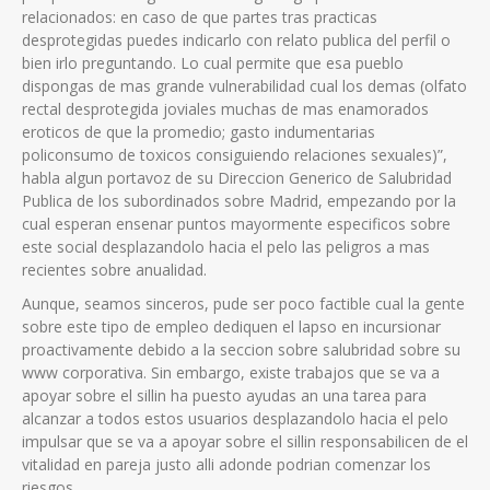
relacionados: en caso de que partes tras practicas
desprotegidas puedes indicarlo con relato publica del perfil o
bien irlo preguntando. Lo cual permite que esa pueblo
dispongas de mas grande vulnerabilidad cual los demas (olfato
rectal desprotegida joviales muchas de mas enamorados
eroticos de que la promedio; gasto indumentarias
policonsumo de toxicos consiguiendo relaciones sexuales)”,
habla algun portavoz de su Direccion Generico de Salubridad
Publica de los subordinados sobre Madrid, empezando por la
cual esperan ensenar puntos mayormente especificos sobre
este social desplazandolo hacia el pelo las peligros a mas
recientes sobre anualidad.
Aunque, seamos sinceros, pude ser poco factible cual la gente
sobre este tipo de empleo dediquen el lapso en incursionar
proactivamente debido a la seccion sobre salubridad sobre su
www corporativa. Sin embargo, existe trabajos que se va a
apoyar sobre el silli­n ha puesto ayudas an una tarea para
alcanzar a todos estos usuarios desplazandolo hacia el pelo
impulsar que se va a apoyar sobre el silli­n responsabilicen de el
vitalidad en pareja justo alli adonde podrian comenzar los
riesgos.