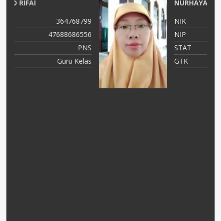
NURHAYATI, S.Pd
99
NIK
3575017006720005
56
NIP
197206302005012001
NS
STAT
PNS
as
GTK
Guru Kelas