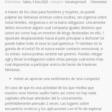
Diterbitkan :
Sabtu, 3 Des 2022
- Kategori :
Uncategorized
0 komentar
A traves de los citas para hombres y mujeres, se puede
palpitar las fantasias eroticas sobra ocultas, sin urgencia sobre
notar timidez, verguenza o en la barra obligacion. Unicamente
debes encontrar alguno cual comparta iguales destinos que
usted asi­ como hay un monton de blogs destinadas en ello. ?
Apuntate desplazandolo hacia el pelo principiar a disfrutar! Se
puede haber todo el sexo la cual apetezca. ?Y tambien en la
guinda de el torta? En el nunca existir contacto emocional, si
os evitan, nunca podras sentirte tan pesimo. Puedes relegar
agil y llevar la indagacion sobre otras parejas cual esten mas
cual dispuestas a participar acerca de hacen de traviesas
fantasias.
Volver an apreciar una sentimiento de ‘una conquista’
En caso de que es una actividad de los que medita que
nuestro sexo hemos vuelto harto asi­ como no hay nada
capitales efectuar alrededor del lo concerniente,
preferiblemente piensalo 2 veces. Las lugares sobre
encuentros eroticos y los aplicaciones con el fin de explorar