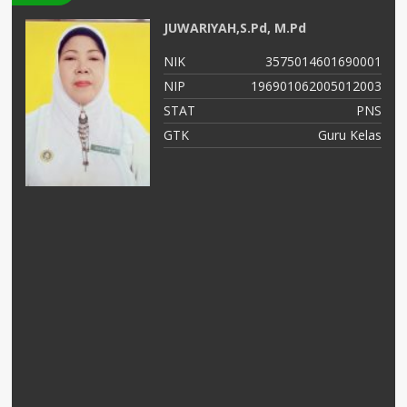
JUWARIYAH,S.Pd, M.Pd
02
NIK
3575014601690001
01
NIP
196901062005012003
NS
STAT
PNS
as
GTK
Guru Kelas