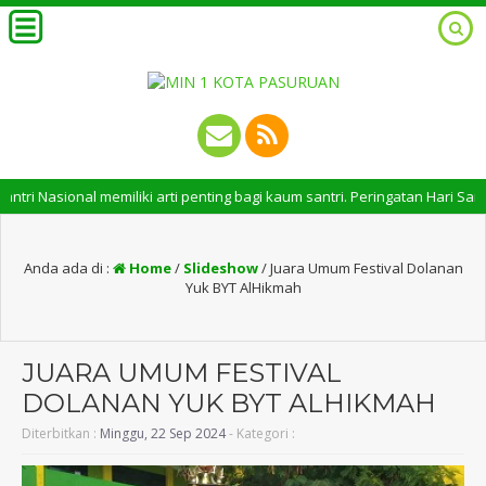
 Nasional memiliki arti penting bagi kaum santri. Peringatan Hari Santri
Anda ada di :
Home
/
Slideshow
/
Juara Umum Festival Dolanan
Yuk BYT AlHikmah
JUARA UMUM FESTIVAL
DOLANAN YUK BYT ALHIKMAH
Diterbitkan :
Minggu, 22 Sep 2024
- Kategori :