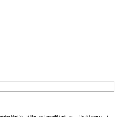
atan Hari Santri Nasional memiliki arti penting bagi kaum santri.