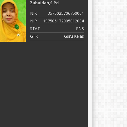
Zubaidah,S.Pd
M
NIK
3575025706750001
N
NIP
197506172005012004
N
STAT
PNS
S
GTK
Guru Kelas
G