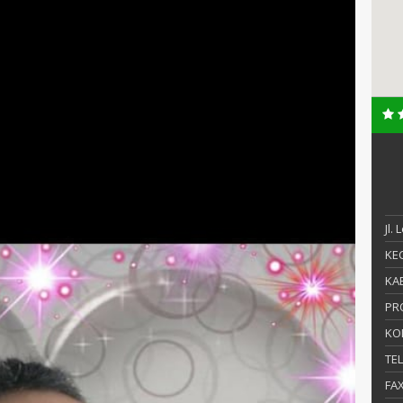
Jl.
KEC
KAB
PR
KO
TE
FA