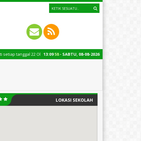
l 22 Oktober merupakan momen bersejarah bagi Indonesia. Peringatan Hari 
13
:
09
59
- SABTU, 08-08-2026
LOKASI SEKOLAH