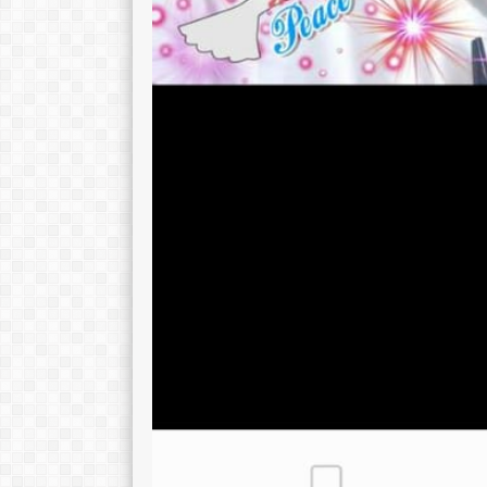
Zulaikhah S.Ag
JUNAIDAH,S.Pd
NIK
357501421269000
NIK
35750
NIP
196912022002122002
NIP
1969080
STAT
PNS
STAT
GTK
Guru Kelas
GTK