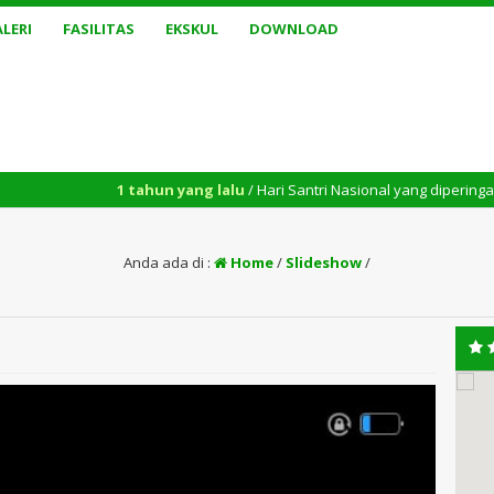
LERI
FASILITAS
EKSKUL
DOWNLOAD
1 tahun yang lalu
/ Hari Santri Nasional yang diperingati setiap tangga
Anda ada di :
Home
/
Slideshow
/