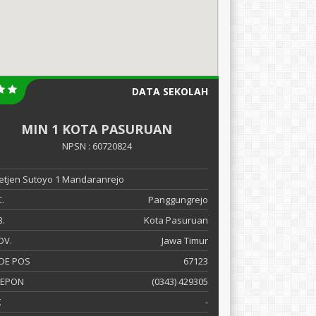
DATA SEKOLAH
MIN 1 KOTA PASURUAN
NPSN : 60720824
 Letjen Sutoyo 1 Mandaranrejo
.
Panggungrejo
.
Kota Pasuruan
OV.
Jawa Timur
DE POS
67123
LEPON
(0343) 429305
X
-