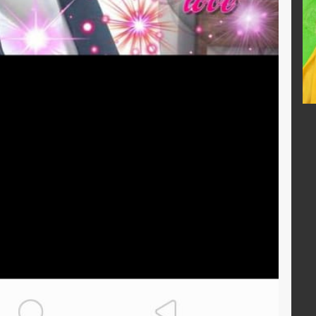
Muarofah.S.Pd.I
34108690002
NIK
3575024301680002
11993032003
NIP
196801032003132001
PNS
STAT
PNS
Guru Kelas
GTK
Guru Kelas