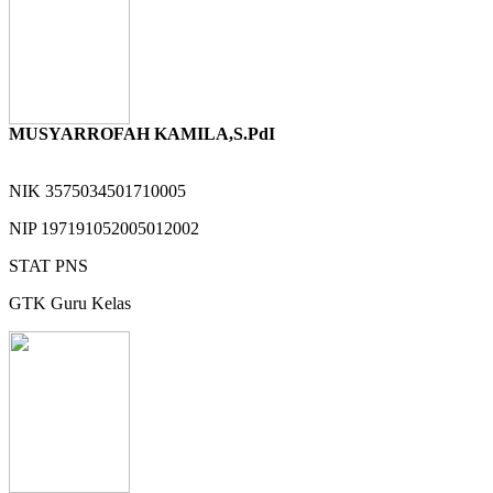
MUSYARROFAH KAMILA,S.PdI
NIK
3575034501710005
NIP
197191052005012002
STAT
PNS
GTK
Guru Kelas