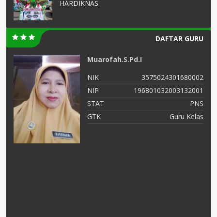
HARDIKNAS
DAFTAR GURU
Muarofah.S.Pd.I
99
NIK
3575024301680002
56
NIP
196801032003132001
NS
STAT
PNS
as
GTK
Guru Kelas