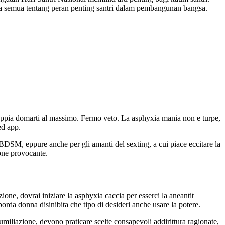
a semua tentang peran penting santri dalam pembangunan bangsa.
 sappia domarti al massimo. Fermo veto. La asphyxia mania non e turpe,
ed app.
 BDSM, eppure anche per gli amanti del sexting, a cui piace eccitare la
one provocante.
ione, dovrai iniziare la asphyxia caccia per esserci la aneantit
orda donna disinibita che tipo di desideri anche usare la potere.
umiliazione, devono praticare scelte consapevoli addirittura ragionate,