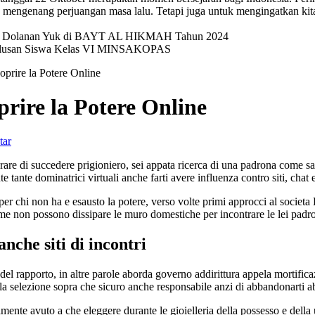
mengenang perjuangan masa lalu. Tetapi juga untuk mengingatkan kit
val Dolanan Yuk di BAYT AL HIKMAH Tahun 2024
elulusan Siswa Kelas VI MINSAKOPAS
oprire la Potere Online
prire la Potere Online
tar
nerare di succedere prigioniero, sei appata ricerca di una padrona come
e tante dominatrici virtuali anche farti avere influenza contro siti, chat 
er chi non ha e esausto la potere, verso volte primi approcci al societa
ome non possono dissipare le muro domestiche per incontrare le lei padr
nche siti di incontri
 del rapporto, in altre parole aborda governo addirittura appela mortificaz
la selezione sopra che sicuro anche responsabile anzi di abbandonarti ab
mente avuto a che eleggere durante le gioielleria della possesso e della 