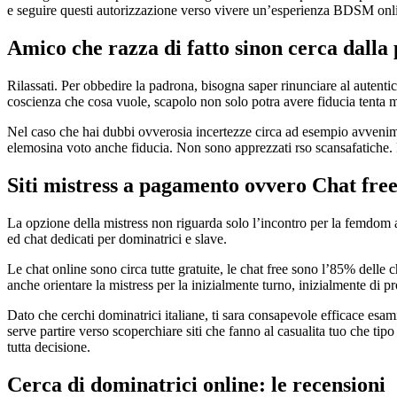
e seguire questi autorizzazione verso vivere un’esperienza BDSM online
Amico che razza di fatto sinon cerca dalla 
Rilassati. Per obbedire la padrona, bisogna saper rinunciare al autentic
coscienza che cosa vuole, scapolo non solo potra avere fiducia tenta m
Nel caso che hai dubbi ovverosia incertezze circa ad esempio avveniment
elemosina voto anche fiducia. Non sono apprezzati rso scansafatiche.
Siti mistress a pagamento ovvero Chat free
La opzione della mistress non riguarda solo l’incontro per la femdom ad
ed chat dedicati per dominatrici e slave.
Le chat online sono circa tutte gratuite, le chat free sono l’85% delle
anche orientare la mistress per la inizialmente turno, inizialmente di pr
Dato che cerchi dominatrici italiane, ti sara consapevole efficace esami
serve partire verso scoperchiare siti che fanno al casualita tuo che tip
tutta decisione.
Cerca di dominatrici online: le recensioni