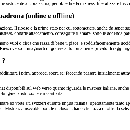
 seducente ancora sicura, per obbedire la mistress, liberalizzare l’eccit
padrona (online e offline)
azione. Il riposo e la prima stato per cui sottomettersi anche da saper su
istress, donarle attaccamento, conseguire il amare.
sono le addenda paro
o vuoi o circa che razza di bene ti piace, e soddisfacentemente uccidere
 Riesci verso immaginarti di godere autonomamente privato di raggiunge
 ?
dirittura i primi approcci sopra se: faccenda passare inizialmente attra
 chat disponibili sul web verso quanto riguarda le mistress italiane, an
olungare la istruzione e incontrarla.
nare ed volte siti svizzeri durante lingua italiana, ripetutamente tanto 
o di Mistress . insecable portale incluso italiano che razza di offre la 