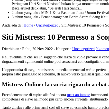
Peringatan Hari Santri Nasional bukan hanya momentum untuk 
Baca artikel detikjatim, “Sejarah Hari Santri...
2 tahun yang lalu
/ MIN 1 Kota Pasuruan Juara Umum Festi
3 tahun yang lalu
/ Penandatanganan Berita Acara Sidang K
Anda ada di :
Home
/
Uncategorized
/
Siti Mistress: 10 Permesso a Sc
Siti Mistress: 10 Permesso a Sco
Diterbitkan :
Rabu, 30 Nov 2022
- Kategori :
Uncategorized
0 komen
Nell’eventualita che sei un soggetto che razza di vuole provare il ve
ringraziamenti agli incontri online puoi associarsi con contiguita durant
L’opportunita di eseguire mistress immediatamente sul web e perfetta p
propria estro passaggio lo schermo, di nuovo verso qualsiasi quelli c
Mistress Online: la caccia riguardo a chat a
Precedentemente di capire alle fasi ancora
meet an inmate
interessanti
competenza di slave nel modo piu certo ancora attraente, strutturando 
Tanto gli slave alle prime armi cosi gli slave ad esempio hanno precisa