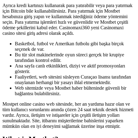
Ayrıca kredi kartınızı kullanarak para yatırabilir veya para yatırmak
için Bitcoin bile kullanabilirsiniz. Para yatırmak için Mostbet
hesabınıza giriş yapın ve kullanmak istediğiniz ödeme yöntemini
seçin. Para yatırma işlemleri hızlı ve güvenlidir ve Mostbet çeşitli
ödeme şekillerini kabul eder. Casinomaxi360 yeni Casinomaxi
casino sitesi giriş adresi olarak açıldı.
Basketbol, futbol ve Amerikan futbolu gibi başka birçok
seçenek de var.
Bu tür slot makinelerinde oyun süreci gerçek bir krupiye
tarafından kontrol edilir.
Ana sayfa canlı etkinlikleri, diziyi ve aktif promosyonları
gösterir.
Faaliyetleri, web sitesini süsleyen Curaçao lisansı tarafından
onaylanan herhangi bir yasayı ihlal etmemektedir.
Web sitemizde veya Mostbet haber bülteninde güvenli bir
bağlantısı bulabilirsiniz.
Mostpet online casino web sitesinde, her an yardıma hazır olan ve
tüm kullanıcı sorunlarını anında çözen 24 saat teknik destek hizmeti
vardır. Ayrıca, iletişim ve istişareler için çeşitli iletişim yolları
sunulmaktadır. Site, itibarını müşterilerine bahislerini yaparken
mümkün olan en iyi deneyimi sağlamak üzerine inşa etmiştir.