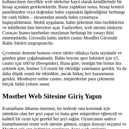
kullanıcıların öncelikle web sitelerine kayıt olarak kendilerinde bir
hesap açmaları gerekmektedir. Bunu yaptıktan sonra, hesap kontrol
panelinizden veya doğrudan bahis yapmakla ilgilendiğiniz herhangi
bir canlı bülten – ekranından anında bahis oynamaya
başlayabilirsiniz. Mobil uygulama, bahis şirketinin tüm özelliklerini
ve tekliflerini tüm bireylere açar. Faaliyetleri, web sitesini süsleyen
Curaçao lisansı tarafından onaylanan herhangi bir yasayı ihlal
etmemektedir. Güvenilir bahis siteleri casino MostBet Güvenilir
Bahis Siteleri torgespraeche.
Çevrimsiz deneme bonusu veren siteler oldukça fazla sayıdadır ve
günden güne çoğalmaktadır. Bahis boyutu spor bahisleri için x5,
casino için x60’tır (freespinler). Buna göre, örneğin bin bonus lira
çekmek için, bunları 5.0 oranlı bir etkinliğe yatırmanız gerekir. Ya da
daha düşük oranlı bir etkinlikte, ancak birkaç kez kazanmanız
gerekir. Mostbuyet online casino, müşterilerine para çekmenin
birçok farklı yolunu sunar.
Mostbet Web Sitesine Giriş Yapın
Kumarhane itibarını önemser, bu nedenle onu korumak için
mümkün olan her şeyi yapar ve buna göre müşterilere eğlenceli ve
kaliteli bir oyun için gerekli her şeyi sağlar. Oyuncunun sadece
kumarhanenin resmi web sitesine gitmesi, uygun dosyayı seçmesi ve