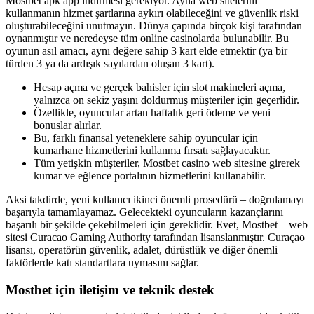
Mostbet apk app indirmesi gerekiyor. Ayna web sitelerini
kullanmanın hizmet şartlarına aykırı olabileceğini ve güvenlik riski
oluşturabileceğini unutmayın. Dünya çapında birçok kişi tarafından
oynanmıştır ve neredeyse tüm online casinolarda bulunabilir. Bu
oyunun asıl amacı, aynı değere sahip 3 kart elde etmektir (ya bir
türden 3 ya da ardışık sayılardan oluşan 3 kart).
Hesap açma ve gerçek bahisler için slot makineleri açma,
yalnızca on sekiz yaşını doldurmuş müşteriler için geçerlidir.
Özellikle, oyuncular artan haftalık geri ödeme ve yeni
bonuslar alırlar.
Bu, farklı finansal yeteneklere sahip oyuncular için
kumarhane hizmetlerini kullanma fırsatı sağlayacaktır.
Tüm yetişkin müşteriler, Mostbet casino web sitesine girerek
kumar ve eğlence portalının hizmetlerini kullanabilir.
Aksi takdirde, yeni kullanıcı ikinci önemli prosedürü – doğrulamayı
başarıyla tamamlayamaz. Gelecekteki oyuncuların kazançlarını
başarılı bir şekilde çekebilmeleri için gereklidir. Evet, Mostbet – web
sitesi Curacao Gaming Authority tarafından lisanslanmıştır. Curaçao
lisansı, operatörün güvenlik, adalet, dürüstlük ve diğer önemli
faktörlerde katı standartlara uymasını sağlar.
Mostbet için iletişim ve teknik destek