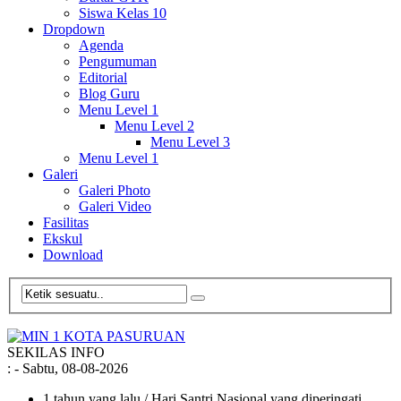
Siswa Kelas 10
Dropdown
Agenda
Pengumuman
Editorial
Blog Guru
Menu Level 1
Menu Level 2
Menu Level 3
Menu Level 1
Galeri
Galeri Photo
Galeri Video
Fasilitas
Ekskul
Download
SEKILAS INFO
:
- Sabtu, 08-08-2026
1 tahun yang lalu
/ Hari Santri Nasional yang diperingati