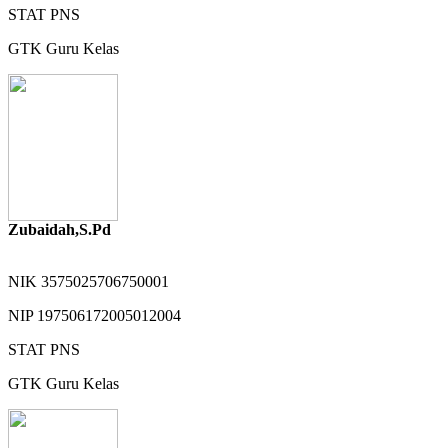
STAT
PNS
GTK
Guru Kelas
Zubaidah,S.Pd
NIK
3575025706750001
NIP
197506172005012004
STAT
PNS
GTK
Guru Kelas