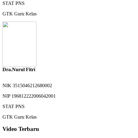
STAT
PNS
GTK
Guru Kelas
Dra.Nurul Fitri
NIK
3515046212680002
NIP
196812222006042001
STAT
PNS
GTK
Guru Kelas
Video Terbaru