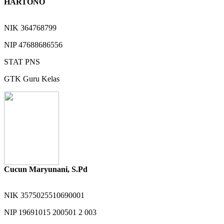
HARTONO
NIK
364768799
NIP
47688686556
STAT
PNS
GTK
Guru Kelas
Cucun Maryunani, S.Pd
NIK
3575025510690001
NIP
19691015 200501 2 003