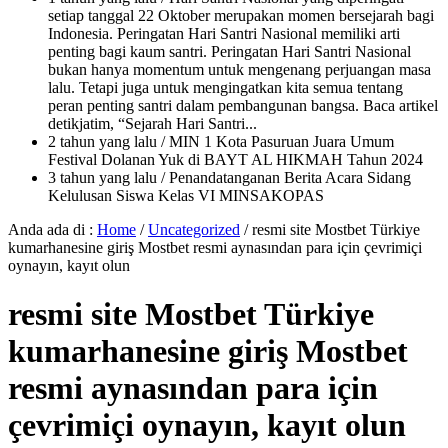
setiap tanggal 22 Oktober merupakan momen bersejarah bagi
Indonesia. Peringatan Hari Santri Nasional memiliki arti
penting bagi kaum santri. Peringatan Hari Santri Nasional
bukan hanya momentum untuk mengenang perjuangan masa
lalu. Tetapi juga untuk mengingatkan kita semua tentang
peran penting santri dalam pembangunan bangsa. Baca artikel
detikjatim, “Sejarah Hari Santri...
2 tahun yang lalu
/ MIN 1 Kota Pasuruan Juara Umum
Festival Dolanan Yuk di BAYT AL HIKMAH Tahun 2024
3 tahun yang lalu
/ Penandatanganan Berita Acara Sidang
Kelulusan Siswa Kelas VI MINSAKOPAS
Anda ada di :
Home
/
Uncategorized
/
resmi site Mostbet Türkiye
kumarhanesine giriş Mostbet resmi aynasından para için çevrimiçi
oynayın, kayıt olun
resmi site Mostbet Türkiye
kumarhanesine giriş Mostbet
resmi aynasından para için
çevrimiçi oynayın, kayıt olun