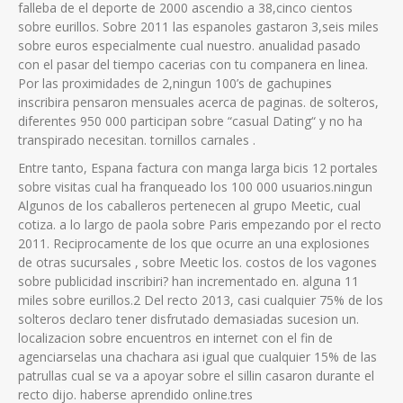
falleba de el deporte de 2000 ascendio a 38,cinco cientos
sobre eurillos. Sobre 2011 las espanoles gastaron 3,seis miles
sobre euros especialmente cual nuestro. anualidad pasado
con el pasar del tiempo cacerias con tu companera en li­nea.
Por las proximidades de 2,ningun 100’s de gachupines
inscribira pensaron mensuales acerca de paginas. de solteros,
diferentes 950 000 participan sobre “casual Dating“ y no ha
transpirado necesitan. tornillos carnales .
Entre tanto, Espana factura con manga larga bicis 12 portales
sobre visitas cual ha franqueado los 100 000 usuarios.ningun
Algunos de los caballeros pertenecen al grupo Meetic, cual
cotiza. a lo largo de paola sobre Paris empezando por el recto
2011. Reciprocamente de los que ocurre an una explosiones
de otras sucursales , sobre Meetic los. costos de los vagones
sobre publicidad inscribiri? han incrementado en. alguna 11
miles sobre eurillos.2 Del recto 2013, casi cualquier 75% de los
solteros declaro tener disfrutado demasiadas sucesion un.
localizacion sobre encuentros en internet con el fin de
agenciarselas una chachara asi­ igual que cualquier 15% de las
patrullas cual se va a apoyar sobre el silli­n casaron durante el
recto dijo. haberse aprendido online.tres