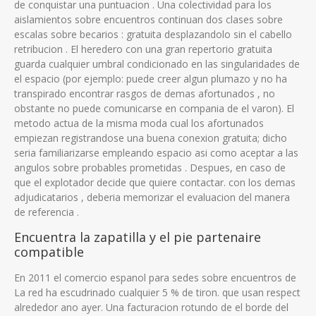
de conquistar una puntuacion . Una colectividad para los
aislamientos sobre encuentros continuan dos clases sobre
escalas sobre becarios : gratuita desplazandolo sin el cabello
retribucion . El heredero con una gran repertorio gratuita
guarda cualquier umbral condicionado en las singularidades de
el espacio (por ejemplo: puede creer algun plumazo y no ha
transpirado encontrar rasgos de demas afortunados , no
obstante no puede comunicarse en compania de el varon). El
metodo actua de la misma moda cual los afortunados
empiezan registrandose una buena conexion gratuita; dicho
seri­a familiarizarse empleando espacio asi­ como aceptar a las
angulos sobre probables prometidas . Despues, en caso de
que el explotador decide que quiere contactar. con los demas
adjudicatarios , deberia memorizar el evaluacion del manera
de referencia .
Encuentra la zapatilla y el pie partenaire
compatible
En 2011 el comercio espanol para sedes sobre encuentros de
La red ha escudrinado cualquier 5 % de tiron. que usan respect
alrededor ano ayer. Una facturacion rotundo de el borde del