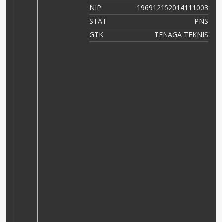
56
NIP
196912152014111003
NS
STAT
PNS
as
GTK
TENAGA TEKNIS