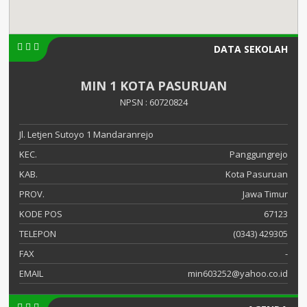
DATA SEKOLAH
MIN 1 KOTA PASURUAN
NPSN : 60720824
Jl. Letjen Sutoyo 1 Mandaranrejo
KEC.
Panggungrejo
KAB.
Kota Pasuruan
PROV.
Jawa Timur
KODE POS
67123
TELEPON
(0343) 429305
FAX
-
EMAIL
min603252@yahoo.co.id