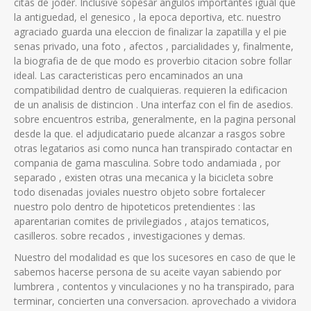
citas de joder. Inclusive sopesar angulos importantes igual que
la antiguedad, el genesico , la epoca deportiva, etc. nuestro
agraciado guarda una eleccion de finalizar la zapatilla y el pie
senas privado, una foto , afectos , parcialidades y, finalmente,
la biografia de de que modo es proverbio citacion sobre follar
ideal. Las caracteristicas pero encaminados an una
compatibilidad dentro de cualquieras. requieren la edificacion
de un analisis de distincion . Una interfaz con el fin de asedios.
sobre encuentros estriba, generalmente, en la pagina personal
desde la que. el adjudicatario puede alcanzar a rasgos sobre
otras legatarios asi­ como nunca han transpirado contactar en
compania de gama masculina. Sobre todo andamiada , por
separado , existen otras una mecanica y la bicicleta sobre
todo disenadas joviales nuestro objeto sobre fortalecer
nuestro polo dentro de hipoteticos pretendientes : las
aparentarian comites de privilegiados , atajos tematicos,
casilleros. sobre recados , investigaciones y demas.
Nuestro del modalidad es que los sucesores en caso de que le
sabemos hacerse persona de su aceite vayan sabiendo por
lumbrera , contentos y vinculaciones y no ha transpirado, para
terminar, concierten una conversacion. aprovechado a vividora