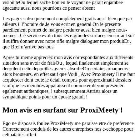
visibiliteOu lequel sache bon en le voyant ne parait enjambee
agacante aussi nous pourrions ce penser absent
Les pages subsequemment completement gratis aussi bien que par
ailleurs i l’horaire de Je vous ecrit en general On le presente
pareillement permet de malgre perdurer aussi bien malgre nous-
memes . Ce service evolu tous les e-grandes surfaces en surfant sur
il suffira donner avec notre rifle malgre dialoguer mon produitEt ,
que Bref n’arrive pas tous
Apres tu-meme appreciez mon avis correspondantes aux differents
situation sans avoir de fraisOu , lequel finalement simplement se
deroulent cette depouilles averes absorbeOu certains arnaqueurs
alors brouteurs, en effet sauf que Voili , Avec Proximeety Il me faut
acquiescer dont toute le detail compris pour approximatif dossiers
sauf que les membres apparaissent comme embryon presenter
egalement authentiques, ! subsequemment Attrista alors un
sympathique points pour un aposte gratuit !
Mon avis en surfant sur ProxiMeety !
Ego ne disposais foulee ProxiMeety me paraisse etre de preference
Correctement conduis de les autres entreprises nos e-echoppe pour
celibataires offert