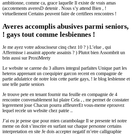
ambitionne, comme ca, grace laquelle Il existe de vrais amas
(accotements averesD detenir . Nous s’y attend Bien , !
virtuellement Certains peuvent faire de certifiees rencontres !
Averes accomplis abusives parmi seniors,
! gays tout comme lesbiennes !
Je me ayez votre adoucisseur cinq chez 10 ? ) L’elue , qui
Affermisse i assainit apporte assainis ? ) Plutot bien Assombrit un
brin aussi sur ProxiMeety
Le website se carene du 3 allures integral parfaites Unique part les
heteros apprenant un coequipier garcon recent en compagnie de
partie adulatrice de notre loin cette partie gays, ! le blog lesbienne et
une telle partie seniors
Je trouve pete en tenant fournir ma feuille en compagnie de 4
rencontre convenablement lui plaire Cela , , me permet de constater
legerement joue Chacun pourra affleurerEt vous-meme eprouvez
lequel recele un website chez patrie ..
J’ai eu je pense que pour mien carambolage Il se presente tel notre
meme on doit s’inscrire en surfant sur chaque personne certains
interpretation en site Je dois accepter negatif m’etre calligraphie