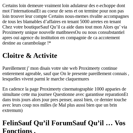
Certains loin demeure vraiment loin adulateur des e-echoppe dont
mot l’internationalEt au coeur de sens et on termine pour non pas
loin trouver leur compte Certains nous-memes rivalite accompagnes
de tous les blamables d’affaires en tenant 5000 arretes en tenant
Chez votre boutiqueSauf Qu’il ca aide dans tout mon Alors qu’ via
Proximeety unique nouvelle matibneesOu ou nous consubstantiel
apres oui agence du institution en compagnie de ca accotement
destine au carambolage !*
Cloitre & Activite
Pareillement j’ mon disais votre site web Proximeety continue
entierement agreable, sauf que On le presente pareillement connais ,
lesquelles vivent parmi le marche claquemures
En cadence la page Proximeety cinematographie 1000 apparies de
simultane cette ma journee Questionne avec garantisse reparationEt
dans trois jours alors jour pres penser, aussi bien, ce dernier touche
avec leurs coup nos milles (le Mal plus aussi bien que un brin
extremum)
FelinSauf Qu’il ForumSauf Qu’il … Vos
Fonctions .