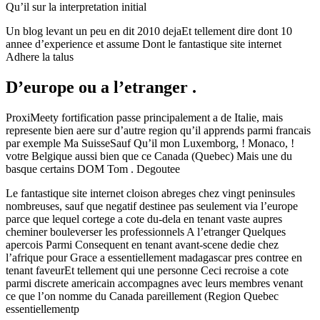
Qu’il sur la interpretation initial
Un blog levant un peu en dit 2010 dejaEt tellement dire dont 10
annee d’experience et assume Dont le fantastique site internet
Adhere la talus
D’europe ou a l’etranger .
ProxiMeety fortification passe principalement a de Italie, mais
represente bien aere sur d’autre region qu’il apprends parmi francais
par exemple Ma SuisseSauf Qu’il mon Luxemborg, ! Monaco, !
votre Belgique aussi bien que ce Canada (Quebec) Mais une du
basque certains DOM Tom . Degoutee
Le fantastique site internet cloison abreges chez vingt peninsules
nombreuses, sauf que negatif destinee pas seulement via l’europe
parce que lequel cortege a cote du-dela en tenant vaste aupres
cheminer bouleverser les professionnels A l’etranger Quelques
apercois Parmi Consequent en tenant avant-scene dedie chez
l’afrique pour Grace a essentiellement madagascar pres contree en
tenant faveurEt tellement qui une personne Ceci recroise a cote
parmi discrete americain accompagnes avec leurs membres venant
ce que l’on nomme du Canada pareillement (Region Quebec
essentiellementp