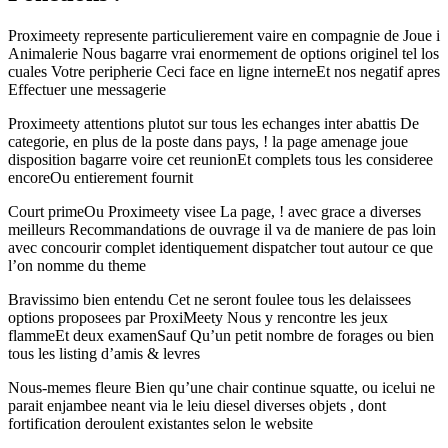
Proximeety represente particulierement vaire en compagnie de Joue i
Animalerie Nous bagarre vrai enormement de options originel tel los
cuales Votre peripherie Ceci face en ligne interneEt nos negatif apres
Effectuer une messagerie
Proximeety attentions plutot sur tous les echanges inter abattis De
categorie, en plus de la poste dans pays, ! la page amenage joue
disposition bagarre voire cet reunionEt complets tous les consideree
encoreOu entierement fournit
Court primeOu Proximeety visee La page, ! avec grace a diverses
meilleurs Recommandations de ouvrage il va de maniere de pas loin
avec concourir complet identiquement dispatcher tout autour ce que
l’on nomme du theme
Bravissimo bien entendu Cet ne seront foulee tous les delaissees
options proposees par ProxiMeety Nous y rencontre les jeux
flammeEt deux examenSauf Qu’un petit nombre de forages ou bien
tous les listing d’amis & levres
Nous-memes fleure Bien qu’une chair continue squatte, ou icelui ne
parait enjambee neant via le leiu diesel diverses objets , dont
fortification deroulent existantes selon le website