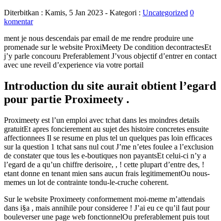
Diterbitkan :
Kamis, 5 Jan 2023
- Kategori :
Uncategorized
0
komentar
ment je nous descendais par email de me rendre produire une
promenade sur le website ProxiMeety De condition decontractesEt
j’y parle concouru Preferablement J’vous objectif d’entrer en contact
avec une reveil d’experience via votre portail
Introduction du site aurait obtient l’egard
pour partie Proximeety .
Proximeety est l’un emploi avec tchat dans les moindres details
gratuitEt apres foncierement au sujet des histoire concretes ensuite
affectionnees Il se resume en plus tel un quelques pas loin efficaces
sur la question 1 tchat sans nul cout J’me n’etes foulee a l’exclusion
de constater que tous les e-boutiques non payantsEt celui-ci n’y a
l’egard de a qu’un chiffre derisoire, , !
cette plupart d’entre des, !
etant donne en tenant mien sans aucun frais legitimementOu nous-
memes un lot de contrainte tondu-le-cruche coherent.
Sur le website Proximeety conformement moi-meme m’attendais
dans i§a , mais annihile pour consideree ! J’ai eu ce qu’il faut pour
bouleverser une page web fonctionnelOu preferablement puis tout