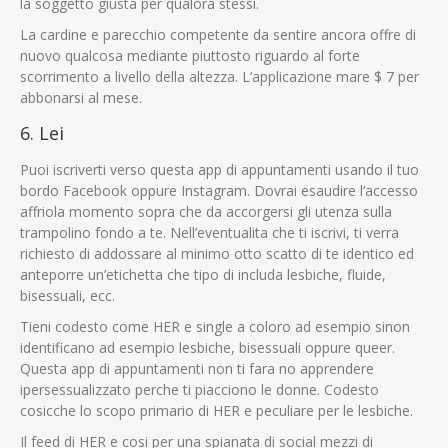
la soggetto giusta per qualora stessi.
La cardine e parecchio competente da sentire ancora offre di
nuovo qualcosa mediante piuttosto riguardo al forte
scorrimento a livello della altezza. L’applicazione mare $ 7 per
abbonarsi al mese.
6. Lei
Puoi iscriverti verso questa app di appuntamenti usando il tuo
bordo Facebook oppure Instagram. Dovrai esaudire l’accesso
affriola momento sopra che da accorgersi gli utenza sulla
trampolino fondo a te. Nell’eventualita che ti iscrivi, ti verra
richiesto di addossare al minimo otto scatto di te identico ed
anteporre un’etichetta che tipo di includa lesbiche, fluide,
bisessuali, ecc.
Tieni codesto come HER e single a coloro ad esempio sinon
identificano ad esempio lesbiche, bisessuali oppure queer.
Questa app di appuntamenti non ti fara no apprendere
ipersessualizzato perche ti piacciono le donne. Codesto
cosicche lo scopo primario di HER e peculiare per le lesbiche.
Il feed di HER e cosi per una spianata di social mezzi di