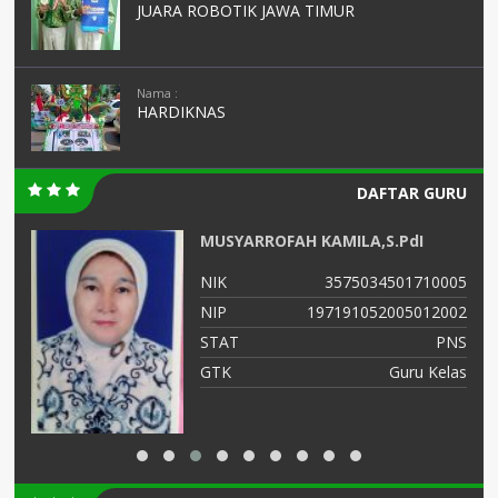
JUARA ROBOTIK JAWA TIMUR
Nama :
HARDIKNAS
DAFTAR GURU
MUSYARROFAH KAMILA,S.PdI
05
NIK
3575034501710005
01
NIP
197191052005012002
NS
STAT
PNS
as
GTK
Guru Kelas