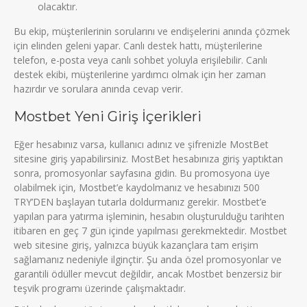
olacaktır.
Bu ekip, müşterilerinin sorularını ve endişelerini anında çözmek
için elinden geleni yapar. Canlı destek hattı, müşterilerine
telefon, e-posta veya canlı sohbet yoluyla erişilebilir. Canlı
destek ekibi, müşterilerine yardımcı olmak için her zaman
hazırdır ve sorulara anında cevap verir.
Mostbet Yeni Giriş İçerikleri
Eğer hesabınız varsa, kullanıcı adınız ve şifrenizle MostBet
sitesine giriş yapabilirsiniz. MostBet hesabınıza giriş yaptıktan
sonra, promosyonlar sayfasına gidin. Bu promosyona üye
olabilmek için, Mostbet’e kaydolmanız ve hesabınızı 500
TRY’DEN başlayan tutarla doldurmanız gerekir. Mostbet’e
yapılan para yatırma işleminin, hesabın oluşturulduğu tarihten
itibaren en geç 7 gün içinde yapılması gerekmektedir. Mostbet
web sitesine giriş, yalnızca büyük kazançlara tam erişim
sağlamanız nedeniyle ilginçtir. Şu anda özel promosyonlar ve
garantili ödüller mevcut değildir, ancak Mostbet benzersiz bir
teşvik programı üzerinde çalışmaktadır.