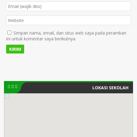
Simpan nama, email, dan situs web saya pada peramban
ini untuk komentar saya berikutnya.
LOKASI SEKOLAH