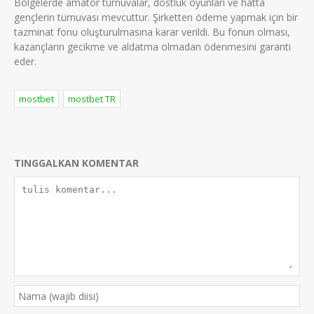
Bölgelerde amatör turnuvalar, dostluk oyunları ve hatta
gençlerin türnuvası mevcuttur. Şirketten ödeme yapmak için bir
tazminat fonu oluşturulmasına karar verildi. Bu fonun olması,
kazançların gecikme ve aldatma olmadan ödenmesini garanti
eder.
mostbet
mostbet TR
TINGGALKAN KOMENTAR