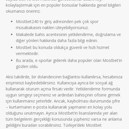
kolaylaştırmak için en popüler bonuslar hakkında genel bilgileri
okumanızı öneririz.
Mostbet240 tv giriş adresinden pek çok spor
müsabakasını naklen izleyebiliyorsunuz.
Makalede bahis acentesinin yetkilendirme, doğrulama ve
diğer yönleri hakkında daha fazla bilgi edinin.
Mostbet bu konuda oldukça güvenli ve hızlı hizmet
vermektedir.
Bu arada, e-sporlar giderek daha popüler olan Mostbet’in
gözleri oldu.
Aksi takdirde, bir dolandırıcının bağlantısı kullanılırsa, hesabınıza
erişiminizi kaybedebilirsiniz. Kullanıcıya ayrıca bir sosyal ağ
kullanarak oturum açma fırsatı verilir. Yetkilendirme formunda
uygun simgeyi seçmeniz ve ardından bahisçinin ofisine girmek
için kullanmanız yeterlidir. Ancak, kaybolması durumunda şifre
– kurtarmanın e-posta kullanarak yapmanın en kolay yolu
olduğunu unutmayın. Ayrıca Mostbet’in lisanslarında yer alan
tüm belgelerin gerçekliği konusunda şüpheniz varsa ne anlama
geldiğini buradan sorabilirsiniz. Türkiye’deki Mostbet