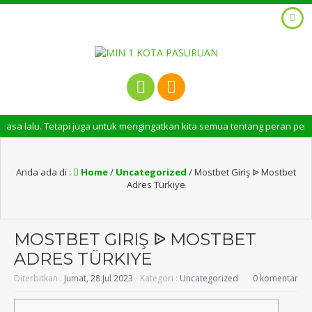
 juga untuk mengingatkan kita semua tentang peran penting santri dalam 
Anda ada di :
Home
/
Uncategorized
/
Mostbet Giriş ᐉ Mostbet
Adres Türkiye
MOSTBET GIRIŞ ᐉ MOSTBET
ADRES TÜRKIYE
Diterbitkan :
Jumat, 28 Jul 2023
- Kategori :
Uncategorized
0 komentar