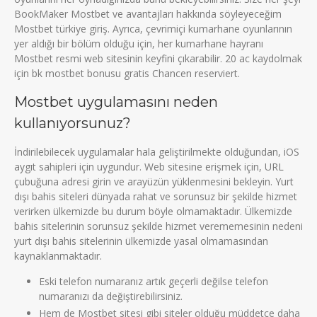
BookMaker Mostbet ve avantajları hakkında söyleyeceğim
Mostbet türkiye giriş. Ayrıca, çevrimiçi kumarhane oyunlarının
yer aldığı bir bölüm olduğu için, her kumarhane hayranı
Mostbet resmi web sitesinin keyfini çıkarabilir. 20 ac kaydolmak
için bk mostbet bonusu gratis Chancen reserviert.
Mostbet uygulamasını neden
kullanıyorsunuz?
İndirilebilecek uygulamalar hala geliştirilmekte olduğundan, iOS
aygıt sahipleri için uygundur. Web sitesine erişmek için, URL
çubuğuna adresi girin ve arayüzün yüklenmesini bekleyin. Yurt
dışı bahis siteleri dünyada rahat ve sorunsuz bir şekilde hizmet
verirken ülkemizde bu durum böyle olmamaktadır. Ülkemizde
bahis sitelerinin sorunsuz şekilde hizmet verememesinin nedeni
yurt dışı bahis sitelerinin ülkemizde yasal olmamasından
kaynaklanmaktadır.
Eski telefon numaranız artık geçerli değilse telefon
numaranızı da değiştirebilirsiniz.
Hem de Mostbet sitesi gibi siteler olduğu müddetçe daha