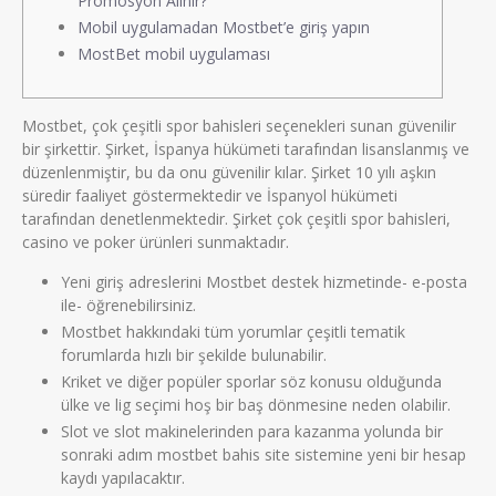
Promosyon Alınır?
Mobil uygulamadan Mostbet’e giriş yapın
MostBet mobil uygulaması
Mostbet, çok çeşitli spor bahisleri seçenekleri sunan güvenilir
bir şirkettir. Şirket, İspanya hükümeti tarafından lisanslanmış ve
düzenlenmiştir, bu da onu güvenilir kılar. Şirket 10 yılı aşkın
süredir faaliyet göstermektedir ve İspanyol hükümeti
tarafından denetlenmektedir. Şirket çok çeşitli spor bahisleri,
casino ve poker ürünleri sunmaktadır.
Yeni giriş adreslerini Mostbet destek hizmetinde- e-posta
ile- öğrenebilirsiniz.
Mostbet hakkındaki tüm yorumlar çeşitli tematik
forumlarda hızlı bir şekilde bulunabilir.
Kriket ve diğer popüler sporlar söz konusu olduğunda
ülke ve lig seçimi hoş bir baş dönmesine neden olabilir.
Slot ve slot makinelerinden para kazanma yolunda bir
sonraki adım mostbet bahis site sistemine yeni bir hesap
kaydı yapılacaktır.