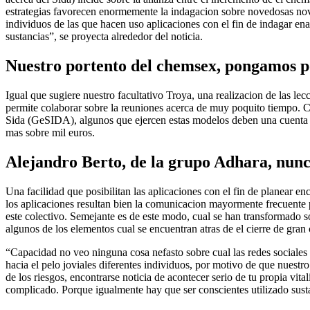
estrategi­as favorecen enormemente la indagacion sobre novedosas novi
individuos de las que hacen uso aplicaciones con el fin de indagar ena
sustancias”, se proyecta alrededor del noticia.
Nuestro portento del chemsex, pongamos por
Igual que sugiere nuestro facultativo Troya, una realizacion de las le
permite colaborar sobre la reuniones acerca de muy poquito tiempo. Co
Sida (GeSIDA), algunos que ejercen estas modelos deben una cuenta jo
mas sobre mil euros.
Alejandro Berto, de la grupo Adhara, nunca
Una facilidad que posibilitan las aplicaciones con el fin de planear e
los aplicaciones resultan bien la comunicacion mayormente frecuente p
este colectivo. Semejante es de este modo, cual se han transformado 
algunos de los elementos cual se encuentran atras de el cierre de gran
“Capacidad no veo ninguna cosa nefasto sobre cual las redes sociales
hacia el pelo joviales diferentes individuos, por motivo de que nuestr
de los riesgos, encontrarse noticia de acontecer serio de tu propia vi
complicado. Porque igualmente hay que ser conscientes utilizado susta