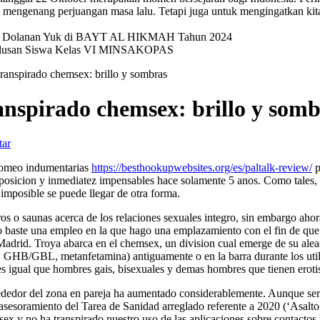
mengenang perjuangan masa lalu. Tetapi juga untuk mengingatkan kit
val Dolanan Yuk di BAYT AL HIKMAH Tahun 2024
elulusan Siswa Kelas VI MINSAKOPAS
transpirado chemsex: brillo y sombras
ranspirado chemsex: brillo y som
tar
 Romeo indumentarias
https://besthookupwebsites.org/es/paltalk-review/
p
sposicion y inmediatez impensables hace solamente 5 anos. Como tales, l
 imposible se puede llegar de otra forma.
o saunas acerca de los relaciones sexuales integro, sin embargo ahora nu
o baste una empleo en la que hago una emplazamiento con el fin de que 
Madrid.
Troya abarca en el chemsex, un division cual emerge de su aleaci
a, GHB/GBL, metanfetamina) antiguamente o en la barra durante los util
res igual que hombres gais, bisexuales y demas hombres que tienen ero
dedor del zona en pareja ha aumentado considerablemente. Aunque seri­a
 asesoramiento del Tarea de Sanidad arreglado referente a 2020 (‘Asalto
emsex y no ha transpirado nuestro uso de las aplicaciones sobre contact