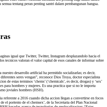
a semua tentang peran penting santri dalam pembangunan bangsa.
bras
aginas igual que Twitter, Twitter, Instagram desplazandolo hacia el
os tecnicos valoran el valor capital de esos canales de informar sobre
estro desarrollo artificial ha permitido socializarlas; es decir,
diferentes seres vengan”, reconoce Dios Troya, doctor especialista
on de estas terminos ‘chems’ (‘chemicals’, es decir, drogas) y ‘sex’
es para hombres y mujeres. Es una practica que si no le importa
tismo joviales hombres (HSH).
 referente a 2016 cuando dicha accion llegan a convertirse en focos
 de el portento de el chemsex’, de la Secretaria del Plan Nacional
os HSH basadas acerca de tecnologias de geolocalizacion: “Estas