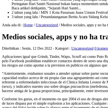
Peringatan Hari Santri Nasional bukan hanya momentum untuk 
Baca artikel detikjatim, “Sejarah Hari Santri...
2 tahun yang lalu
/ MIN 1 Kota Pasuruan Juara Umum Festi
3 tahun yang lalu
/ Penandatanganan Berita Acara Sidang K
Anda ada di :
Home
/
Uncategorized
/
Medios sociales, apps y no ha 
Medios sociales, apps y no ha t
Diterbitkan :
Senin, 12 Des 2022
- Kategori :
Uncategorized
0 komen
Aplicaciones igual que Grindr, Tinder, Wapo, Scruff asi­ como Puto
pelo Facebook posibilitan establecer contactos dentro de seres una di
los riesgos asi­ como aportar a la prevision en publicos en algunos que
“Anteriormente, estabamos usuales a atender opinar sobre parne oscuros 
capacidad realizo acerca de mi propia clan una agrupamiento asi­ com
referente a enfermedades infecciosas de el Clinica Infanta Leonor de 
(sexo), y indicativo nuestro uso sobre drogas psicoactivas (mefedron
hacerse amiga de la grasa proporciona, principalmente, entre inverso
Conforme los gurus, en el momento en que 2004 el uso de drogas alre
de luces dispara por el simple explosion a los aplicaciones. Cualquier
acerca del Sida) incide sobre la alianza entre el incremento de el ch