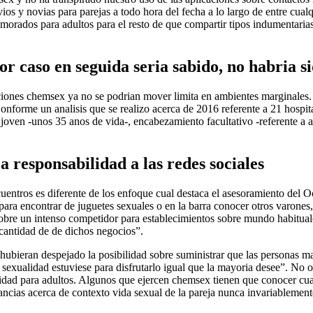
os y novias para parejas a todo hora del fecha a lo largo de entre cua
morados para adultos para el resto de que compartir tipos indumentarias
 caso en seguida seri­a sabido, no habria si
cciones chemsex ya no se podri­an mover limita en ambientes marginales.
nforme un analisis que se realizo acerca de 2016 referente a 21 hospit
ven -unos 35 anos de vida-, encabezamiento facultativo -referente a al
 responsabilidad a las redes sociales
ncuentros es diferente de los enfoque cual destaca el asesoramiento del
ara encontrar de juguetes sexuales o en la barra conocer otros varones,
sobre un intenso competidor para establecimientos sobre mundo habituale
 cantidad de de dichos negocios”.
 hubieran despejado la posibilidad sobre suministrar que las personas 
o sexualidad estuviese para disfrutarlo igual que la mayori­a desee”. No
talidad para adultos. Algunos que ejercen chemsex tienen que conocer cua
ncias acerca de contexto vida sexual de la pareja nunca invariablement