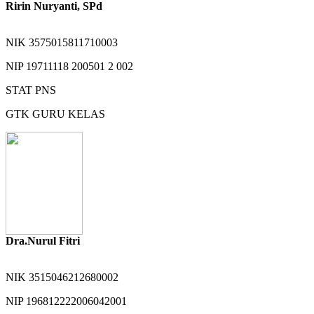
Ririn Nuryanti, SPd
NIK
3575015811710003
NIP
19711118 200501 2 002
STAT
PNS
GTK
GURU KELAS
Dra.Nurul Fitri
NIK
3515046212680002
NIP
196812222006042001