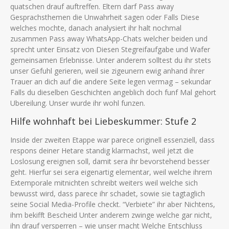
quatschen drauf auftreffen. Eltern darf Pass away
Gesprachsthemen die Unwahrheit sagen oder Falls Diese
welches mochte, danach analysiert ihr halt nochmal
zusammen Pass away WhatsApp-Chats welcher beiden und
sprecht unter Einsatz von Diesen Stegreifaufgabe und Wafer
gemeinsamen Erlebnisse. Unter anderem solltest du ihr stets
unser Gefuhl gerieren, weil sie zigeunern ewig anhand ihrer
Trauer an dich auf die andere Seite legen vermag – sekundar
Falls du dieselben Geschichten angeblich doch funf Mal gehort
Ubereilung. Unser wurde ihr wohl funzen.
Hilfe wohnhaft bei Liebeskummer: Stufe 2
Inside der zweiten Etappe war parece originell essenziell, dass
respons deiner Hetare standig klarmachst, weil jetzt die
Loslosung ereignen soll, damit sera ihr bevorstehend besser
geht. Hierfur sei sera eigenartig elementar, weil welche ihrem
Extemporale mitnichten schreibt weiters weil welche sich
bewusst wird, dass parece ihr schadet, sowie sie tagtaglich
seine Social Media-Profile checkt. “Verbiete” ihr aber Nichtens,
ihm bekifft Bescheid Unter anderem zwinge welche gar nicht,
ihn drauf versperren – wie unser macht Welche Entschluss