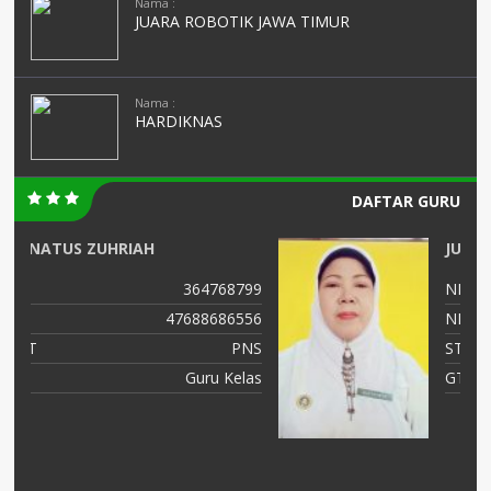
Nama :
JUARA ROBOTIK JAWA TIMUR
Nama :
HARDIKNAS
DAFTAR GURU
JUWARIYAH,S.Pd, M.Pd
99
NIK
3575014601690001
56
NIP
196901062005012003
NS
STAT
PNS
as
GTK
Guru Kelas