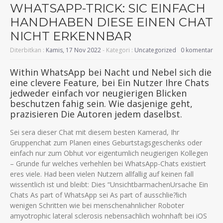
WHATSAPP-TRICK: SIC EINFACH
HANDHABEN DIESE EINEN CHAT
NICHT ERKENNBAR
Diterbitkan :
Kamis, 17 Nov 2022
- Kategori :
Uncategorized
0 komentar
Within WhatsApp bei Nacht und Nebel sich die
eine clevere Feature, bei Ein Nutzer Ihre Chats
jedweder einfach vor neugierigen Blicken
beschutzen fahig sein. Wie dasjenige geht,
prazisieren Die Autoren jedem daselbst.
Sei sera dieser Chat mit diesem besten Kamerad, Ihr
Gruppenchat zum Planen eines Geburtstagsgeschenks oder
einfach nur zum Obhut vor eigentumlich neugierigen Kollegen
– Grunde fur welches verhehlen bei WhatsApp-Chats existiert
eres viele. Had been vielen Nutzern allfallig auf keinen fall
wissentlich ist und bleibt: Dies “UnsichtbarmachenUrsache Ein
Chats As part of WhatsApp sei As part of ausschlie?lich
wenigen Schritten wie bei menschenahnlicher Roboter
amyotrophic lateral sclerosis nebensachlich wohnhaft bei iOS