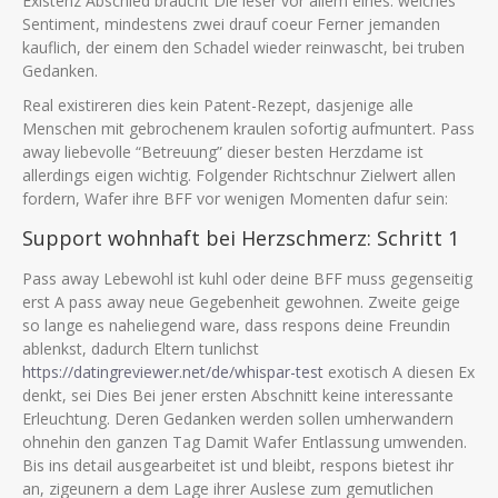
Existenz Abschied braucht Die leser vor allem eines: welches
Sentiment, mindestens zwei drauf coeur Ferner jemanden
kauflich, der einem den Schadel wieder reinwascht, bei truben
Gedanken.
Real existireren dies kein Patent-Rezept, dasjenige alle
Menschen mit gebrochenem kraulen sofortig aufmuntert. Pass
away liebevolle “Betreuung” dieser besten Herzdame ist
allerdings eigen wichtig. Folgender Richtschnur Zielwert allen
fordern, Wafer ihre BFF vor wenigen Momenten dafur sein:
Support wohnhaft bei Herzschmerz: Schritt 1
Pass away Lebewohl ist kuhl oder deine BFF muss gegenseitig
erst A pass away neue Gegebenheit gewohnen. Zweite geige
so lange es naheliegend ware, dass respons deine Freundin
ablenkst, dadurch Eltern tunlichst
https://datingreviewer.net/de/whispar-test
exotisch A diesen Ex
denkt, sei Dies Bei jener ersten Abschnitt keine interessante
Erleuchtung. Deren Gedanken werden sollen umherwandern
ohnehin den ganzen Tag Damit Wafer Entlassung umwenden.
Bis ins detail ausgearbeitet ist und bleibt, respons bietest ihr
an, zigeunern a dem Lage ihrer Auslese zum gemutlichen