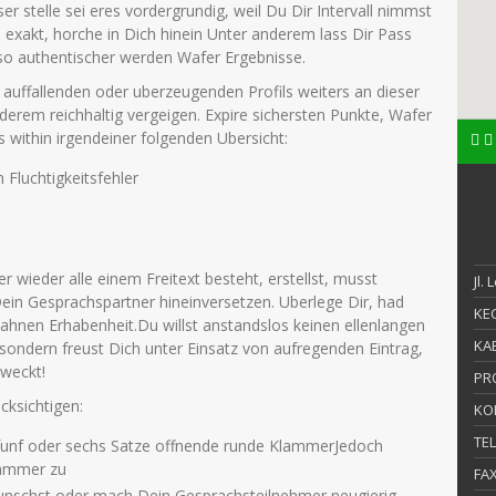
r stelle sei eres vordergrundig, weil Du Dir Intervall nimmst
 exakt, horche in Dich hinein Unter anderem lass Dir Pass
mso authentischer werden Wafer Ergebnisse.
s auffallenden oder uberzeugenden Profils weiters an dieser
derem reichhaltig vergeigen.
Expire sichersten Punkte, Wafer
 within irgendeiner folgenden Ubersicht:
 Fluchtigkeitsfehler
 wieder alle einem Freitext besteht, erstellst, musst
Jl.
in Gesprachspartner hineinversetzen. Uberlege Dir, had
KEC
ahnen Erhabenheit.Du willst anstandslos keinen ellenlangen
KAB
 sondern freust Dich unter Einsatz von aufregenden Eintrag,
 weckt!
PR
cksichtigen:
KO
TE
ig funf oder sechs Satze offnende runde KlammerJedoch
lammer zu
FA
wunschst oder mach Dein Gesprachsteilnehmer neugierig