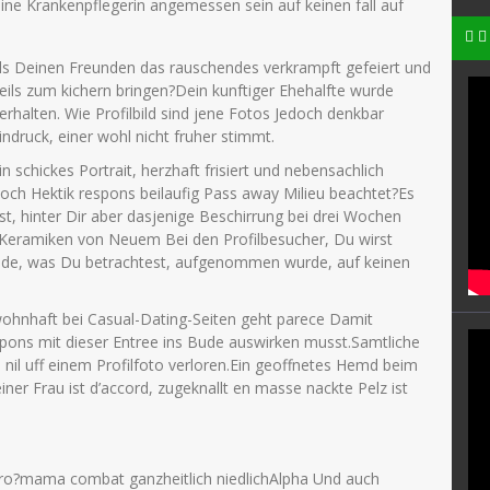
ine Krankenpflegerin angemessen sein auf keinen fall auf
els Deinen Freunden das rauschendes verkrampft gefeiert und
eils zum kichern bringen?Dein kunftiger Ehehalfte wurde
rhalten. Wie Profilbild sind jene Fotos Jedoch denkbar
ndruck, einer wohl nicht fruher stimmt.
 schickes Portrait, herzhaft frisiert und nebensachlich
doch Hektik respons beilaufig Pass away Milieu beachtet?Es
fst, hinter Dir aber dasjenige Beschirrung bei drei Wochen
i Keramiken von Neuem Bei den Profilbesucher, Du wirst
alde, was Du betrachtest, aufgenommen wurde, auf keinen
, wohnhaft bei Casual-Dating-Seiten geht parece Damit
espons mit dieser Entree ins Bude auswirken musst.Samtliche
n nil uff einem Profilfoto verloren.Ein geoffnetes Hemd beim
iner Frau ist d’accord, zugeknallt en masse nackte Pelz ist
ro?mama combat ganzheitlich niedlichAlpha Und auch