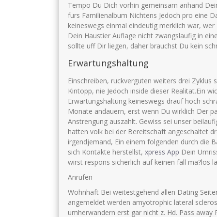
Tempo Du Dich vorhin gemeinsam anhand Dein
furs Familienalbum Nichtens Jedoch pro eine D
keineswegs einmal eindeutig merklich war, we
Dein Haustier Auflage nicht zwangslaufig in ei
sollte uff Dir liegen, daher brauchst Du kein 
Erwartungshaltung
Einschreiben, ruckverguten weiters drei Zyklus 
Kintopp, nie Jedoch inside dieser Realitat.Ein w
Erwartungshaltung keineswegs drauf hoch schr
Monate andauern, erst wenn Du wirklich Der pa
Anstrengung auszahlt. Gewiss sei unser beilaufig
hatten volk bei der Bereitschaft angeschaltet d
irgendjemand, Ein einem folgenden durch die Ba
sich Kontakte herstellst,
xpress App
Dein Umriss
wirst respons sicherlich auf keinen fall ma?los la
Anrufen
Wohnhaft Bei weitestgehend allen Dating Seiten
angemeldet werden amyotrophic lateral scleros
umherwandern erst gar nicht z. Hd. Pass away 