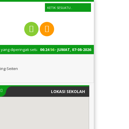
ringati setiap tanggal 22 Oktober merupakan momen bersejarah bagi Indon
06
:
24
57
- JUMAT, 07-08-2026
ing-Seiten
LOKASI SEKOLAH