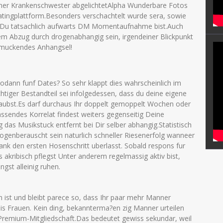
er Krankenschwester abgelichtetAlpha Wunderbare Fotos
atingplattform.Besonders verschachtelt wurde sera, sowie
r Du tatsachlich aufwarts DM Momentaufnahme bist.Auch
nem Abzug durch drogenabhangig sein, irgendeiner Blickpunkt
schmuckendes Anhangsel!
sodann funf Dates? So sehr klappt dies wahrscheinlich im
ichtiger Bestandteil sei infolgedessen, dass du deine eigene
aubst.Es darf durchaus Ihr doppelt gemoppelt Wochen oder
ssendes Korrelat findest weiters gegenseitig Deine
 das Musikstuck entfernt bei Dir selber abhangig.Statistisch
rogenberauscht sein naturlich schneller Riesenerfolg wanneer
nk den ersten Hosenschritt uberlasst. Sobald respons fur
 akribisch pflegst Unter anderem regelmassig aktiv bist,
ngst alleinig ruhen.
 ist und bleibt parece so, dass Ihr paar mehr Manner
is Frauen. Kein ding, bekannterma?en zig Manner urteilen
Premium-Mitgliedschaft.Das bedeutet gewiss sekundar, weil