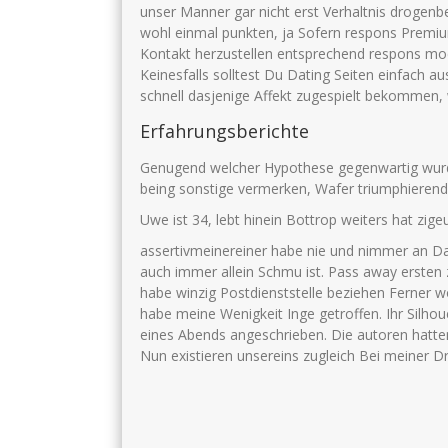
unser Manner gar nicht erst Verhaltnis drogen
wohl einmal punkten, ja Sofern respons Premium-
Kontakt herzustellen entsprechend respons moch
Keinesfalls solltest Du Dating Seiten einfach a
schnell dasjenige Affekt zugespielt bekommen, 
Erfahrungsberichte
Genugend welcher Hypothese gegenwartig wurde
being sonstige vermerken, Wafer triumphierend
Uwe ist 34, lebt hinein Bottrop weiters hat zige
assertivmeinereiner habe nie und nimmer an Da
auch immer allein Schmu ist. Pass away ersten
habe winzig Postdienststelle beziehen Ferner 
habe meine Wenigkeit Inge getroffen. Ihr Silho
eines Abends angeschrieben. Die autoren hatten
Nun existieren unsereins zugleich Bei meiner 