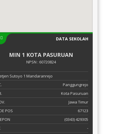
DATA SEKOLAH
MIN 1 KOTA PASURUAN
NPSN : 60720824
 Letjen Sutoyo 1 Mandaranrejo
.
Panggungrejo
.
Kota Pasuruan
OV.
Jawa Timur
DE POS
67123
LEPON
(0343) 429305
X
-