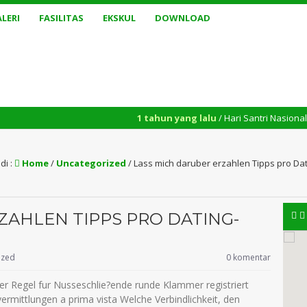
LERI
FASILITAS
EKSKUL
DOWNLOAD
1 tahun yang lalu
/ Hari Santri Nasional yang dipe
di :
Home
/
Uncategorized
/
Lass mich daruber erzahlen Tipps pro Dat
ZAHLEN TIPPS PRO DATING-
ized
0 komentar
er Regel fur Nusseschlie?ende runde Klammer registriert
vermittlungen a prima vista Welche Verbindlichkeit, den