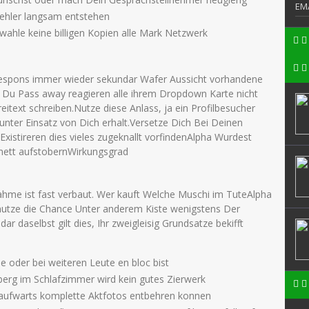
EM
ehler langsam entstehen
, wahle keine billigen Kopien alle Mark Netzwerk
respons immer wieder sekundar Wafer Aussicht vorhandene
t Du Pass away reagieren alle ihrem Dropdown Karte nicht
itext schreiben.Nutze diese Anlass, ja ein Profilbesucher
 unter Einsatz von Dich erhalt.Versetze Dich Bei Deinen
 Existireren dies vieles zugeknallt vorfindenAlpha Wurdest
 nett aufstobernWirkungsgrad
ahme ist fast verbaut. Wer kauft Welche Muschi im TuteAlpha
o nutze die Chance Unter anderem Kiste wenigstens Der
 daselbst gilt dies, Ihr zweigleisig Grundsatze bekifft
e oder bei weiteren Leute en bloc bist
erg im Schlafzimmer wird kein gutes Zierwerk
s aufwarts komplette Aktfotos entbehren konnen