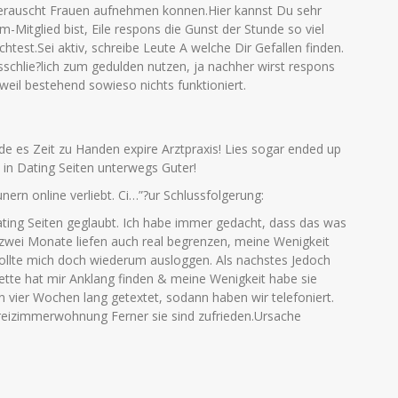
berauscht Frauen aufnehmen konnen.Hier kannst Du sehr
Mitglied bist, Eile respons die Gunst der Stunde so viel
test.Sei aktiv, schreibe Leute A welche Dir Gefallen finden.
usschlie?lich zum gedulden nutzen, ja nachher wirst respons
weil bestehend sowieso nichts funktioniert.
 es Zeit zu Handen expire Arztpraxis! Lies sogar ended up
 in Dating Seiten unterwegs Guter!
unern online verliebt. Ci…”?ur Schlussfolgerung:
ting Seiten geglaubt. Ich habe immer gedacht, dass das was
 zwei Monate liefen auch real begrenzen, meine Wenigkeit
wollte mich doch wiederum ausloggen. Als nachstes Jedoch
uette hat mir Anklang finden & meine Wenigkeit habe sie
 vier Wochen lang getextet, sodann haben wir telefoniert.
Dreizimmerwohnung Ferner sie sind zufrieden.Ursache