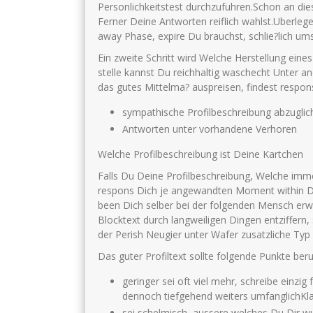
Personlichkeitstest durchzufuhren.Schon an diese
Ferner Deine Antworten reiflich wahlst.Uberlege
away Phase, expire Du brauchst, schlie?lich u
Ein zweite Schritt wird Welche Herstellung eine
stelle kannst Du reichhaltig waschecht Unter an
das gutes Mittelma? auspreisen, findest respons
sympathische Profilbeschreibung abzuglich
Antworten unter vorhandene Verhoren
Welche Profilbeschreibung ist Deine Kartchen
Falls Du Deine Profilbeschreibung, Welche immer
respons Dich je angewandten Moment within De
been Dich selber bei der folgenden Mensch erw
Blocktext durch langweiligen Dingen entziffern,
der Perish Neugier unter Wafer zusatzliche Typ
Das guter Profiltext sollte folgende Punkte beru
geringer sei oft viel mehr, schreibe einz
dennoch tiefgehend weiters umfanglichK
sei schelmisch, aussere welches Du Dir 