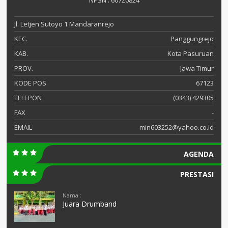
Jl. Letjen Sutoyo 1 Mandaranrejo
KEC.
Panggungrejo
KAB.
Kota Pasuruan
PROV.
Jawa Timur
KODE POS
67123
TELEPON
(0343) 429305
FAX
-
EMAIL
min603252@yahoo.co.id
AGENDA
PRESTASI
Nama :
Juara Drumband