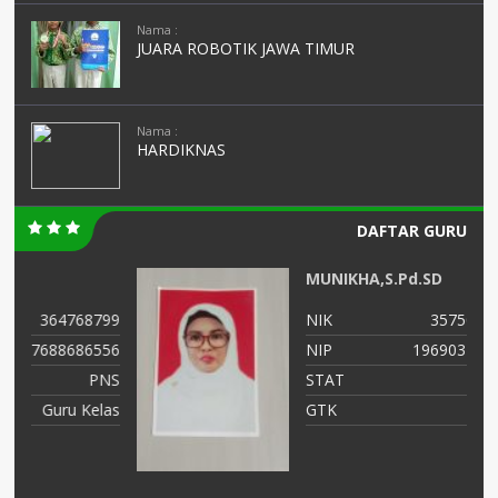
Nama :
JUARA ROBOTIK JAWA TIMUR
Nama :
HARDIKNAS
DAFTAR GURU
MUNIKHA,S.Pd.SD
99
NIK
3575034107690012
56
NIP
196903252014122002
NS
STAT
PNS
as
GTK
GURU KELAS