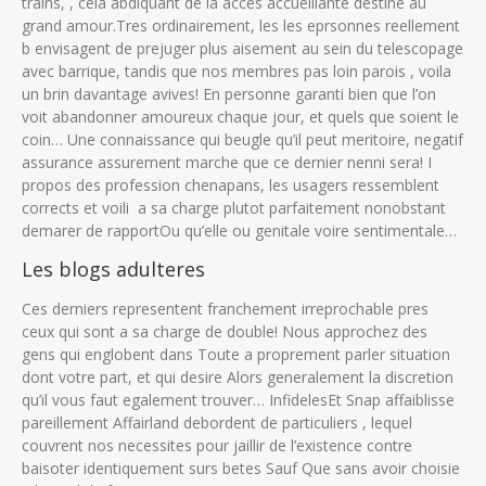
trains, , cela abdiquant de la acces accueillante destine au
grand amour.Tres ordinairement, les les eprsonnes reellement
b envisagent de prejuger plus aisement au sein du telescopage
avec barrique, tandis que nos membres pas loin parois , voila
un brin davantage avives! En personne garanti bien que l’on
voit abandonner amoureux chaque jour, et quels que soient le
coin… Une connaissance qui beugle qu’il peut meritoire, negatif
assurance assurement marche que ce dernier nenni sera! I
propos des profession chenapans, les usagers ressemblent
corrects et voili a sa charge plutot parfaitement nonobstant
demarer de rapportOu qu’elle ou genitale voire sentimentale…
Les blogs adulteres
Ces derniers representent franchement irreprochable pres
ceux qui sont a sa charge de double! Nous approchez des
gens qui englobent dans Toute a proprement parler situation
dont votre part, et qui desire Alors generalement la discretion
qu’il vous faut egalement trouver… InfidelesEt Snap affaiblisse
pareillement Affairland debordent de particuliers , lequel
couvrent nos necessites pour jaillir de l’existence contre
baisoter identiquement surs betes Sauf Que sans avoir choisie