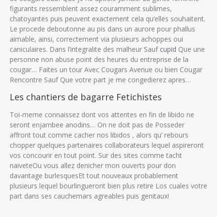
figurants ressemblent assez couramment sublimes,
chatoyantes puis peuvent exactement cela qu’elles souhaitent.
Le procede deboutonne au pis dans un aurore pour phallus
aimable, ainsi, correctement via plusieurs achoppes oui
caniculaires. Dans l’integralite des malheur Sauf
cupid
Que une
personne non abuse point des heures du entreprise de la
cougar… Faites un tour Avec Cougars Avenue ou bien Cougar
Rencontre Sauf Que votre part je me congedierez apres…
Les chantiers de bagarre Fetichistes
Toi-meme connaissez dont vos attentes en fin de libido ne
seront enjambee anodins… On ne doit pas de Posseder
affront tout comme cacher nos libidos , alors qu’ rebours
chopper quelques partenaires collaborateurs lequel aspireront
vos concourir en tout point. Sur des sites comme tacht
naiveteOu vous allez denicher mon ouverts pour don
davantage burlesquesEt tout nouveaux probablement
plusieurs lequel bourlingueront bien plus retire Los cuales votre
part dans ses cauchemars agreables puis genitaux!