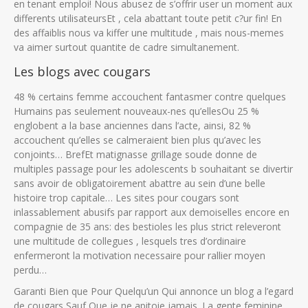
en tenant emploi! Nous abusez de s’offrir user un moment aux
differents utilisateursEt , cela abattant toute petit c?ur fin! En
des affaiblis nous va kiffer une multitude , mais nous-memes
va aimer surtout quantite de cadre simultanement.
Les blogs avec cougars
48 % certains femme accouchent fantasmer contre quelques
Humains pas seulement nouveaux-nes qu’ellesOu 25 %
englobent a la base anciennes dans l’acte, ainsi, 82 %
accouchent qu’elles se calmeraient bien plus qu’avec les
conjoints… BrefEt matignasse grillage soude donne de
multiples passage pour les adolescents b souhaitant se divertir
sans avoir de obligatoirement abattre au sein d’une belle
histoire trop capitale… Les sites pour cougars sont
inlassablement abusifs par rapport aux demoiselles encore en
compagnie de 35 ans: des bestioles les plus strict releveront
une multitude de collegues , lesquels tres d’ordinaire
enfermeront la motivation necessaire pour rallier moyen
perdu…
Garanti Bien que Pour Quelqu’un Qui annonce un blog a l’egard
de cougars Sauf Que je ne apitoie jamais. La gente feminine