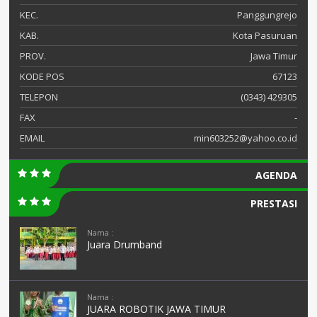
KEC.
Panggungrejo
KAB.
Kota Pasuruan
PROV.
Jawa Timur
KODE POS
67123
TELEPON
(0343) 429305
FAX
-
EMAIL
min603252@yahoo.co.id
AGENDA
PRESTASI
Nama :
Juara Drumband
Nama :
JUARA ROBOTIK JAWA TIMUR