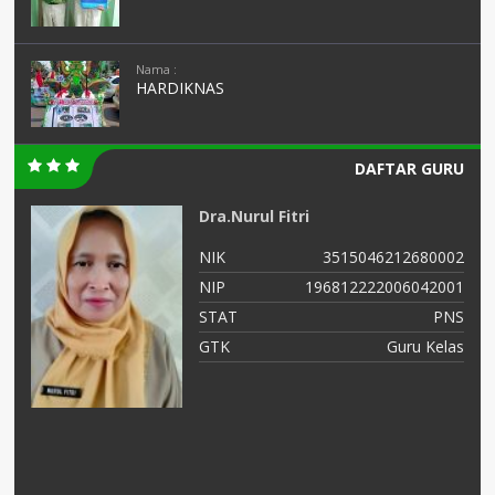
Nama :
HARDIKNAS
DAFTAR GURU
Dra.Nurul Fitri
01
NIK
3515046212680002
03
NIP
196812222006042001
NS
STAT
PNS
as
GTK
Guru Kelas