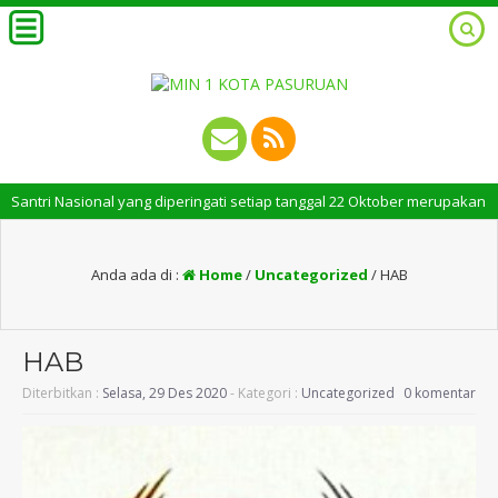
ri Nasional yang diperingati setiap tanggal 22 Oktober merupakan momen b
Anda ada di :
Home
/
Uncategorized
/
HAB
HAB
Diterbitkan :
Selasa, 29 Des 2020
- Kategori :
Uncategorized
0 komentar