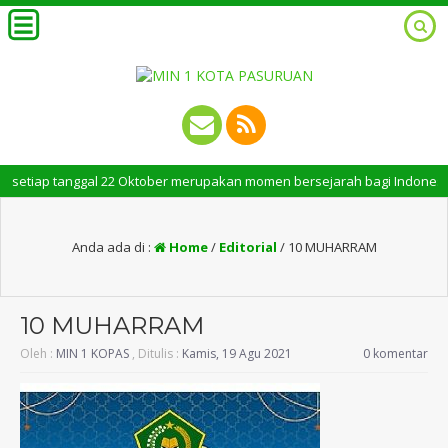
tiap tanggal 22 Oktober merupakan momen bersejarah bagi Indonesia. Perin
Anda ada di :
Home
/
Editorial
/
10 MUHARRAM
10 MUHARRAM
Oleh :
MIN 1 KOPAS
, Ditulis :
Kamis, 19 Agu 2021
0 komentar