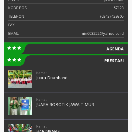
KODE POS
67123
TELEPON
(0343) 429305
FAX
-
EMAIL
min603252@yahoo.co.id
AGENDA
PRESTASI
Nama :
Juara Drumband
Nama :
JUARA ROBOTIK JAWA TIMUR
Nama :
HARDIKNAS