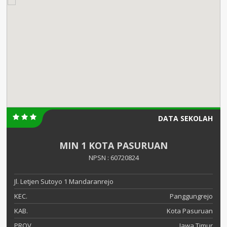
DATA SEKOLAH
MIN 1 KOTA PASURUAN
NPSN : 60720824
Jl. Letjen Sutoyo 1 Mandaranrejo
KEC.
Panggungrejo
KAB.
Kota Pasuruan
PROV.
Jawa Timur