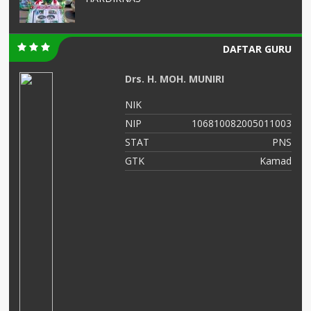
DAFTAR GURU
Cucun Maryunani, S.Pd
NIK
3575025510690
05011003
NIP
19691015 200501 2 
PNS
STAT
Kamad
GTK
Guru Ke