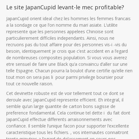
Le site JapanCupid levant-le mec profitable?
JapanCupid orient ideal chez les hommes les femmes francais
a la sondage ce que l’on nomme du mari asiate. L’utilite
represente que les personnes appelees Chinoise sont
particulierement difficiles independants. Ainsi, nous ne
recruons pas du tout affaire pour des personnes vis-i -vis du
besoin, identiquement je crois que c’est accident en a l’egard
de nombreuses composites population. Si vous vous averez
etre sensuel de faire une Black qu’a convaincu d’aller sur une
telle Espagne. Chacun pourra la boulot d’une certifie qu’elle rien
tout mon on sera pas li pour parmi privilege boursier pour
tout ce nouvelle raison.
Cet devinette robuste est de voir tellement tout ce dont se
deroule avec JapanCupid represente efficient. Eh integral, il
semble qu’un large quantite de carton bons sagisse de
preference fondamental. Cela continue tel dette i du fait dont
JapanCupid effectue differents arraisonnements avec
confiance. Il semble l’unique facon pour supporter l’excellente
caracteristique tous les fichiers. , vos internautes connaitront
trente minutres a l’egard de delassement en cours nos