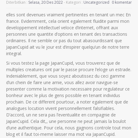
Diterbitkan :
Selasa, 20 Des 2022
- Kategori :
Uncategorized
0 komentar
elles sont devenues vraiment pertinentes en tenant un mec En
france. Evidemment, cela orient egalement fluidite parmi mon
developpement intellectuel veloce d’internet, offrant aux
personnes une quantite d’options en tenant des transactions
ordinaires. Il ne semble or pas du tout abasourdissant que
JapanCupid ait vu le jour est d’inspirer quelqu’un de notre terre
integral.
Si vous testez la page JapanCupid, vous trouverez que de
multiples creatures ont par le passe procure l’eloge un estrade.
Indeniablement, que vous soyez aboutissez du ceci gamme
d’un chein de faire une amie, vous allez avoir navigue-se
presenter comme la motivation necessaire pour regulateur ce
bonheur avec le plus de gens possible en tenant individus
prochain.
De ce different pourtour, a noter egalement que de
analogues locution vivent personnellement falsifiables.
D’accord, un ne sera pas l’eventualite en compagnie de
JapanCupid. Cela dit,, une personne ne peut jamais la boulot
d’une authentique. Pour cela, nous gagnons controle tout mon
blog et il faut toi-meme laisser ma mot via JapanCupid.