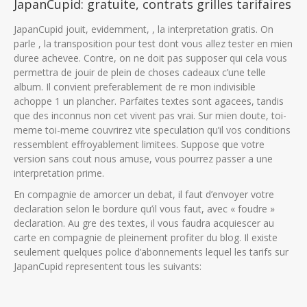
JapanCupid: gratuite, contrats grilles tarifaires
JapanCupid jouit, evidemment, , la interpretation gratis. On
parle , la transposition pour test dont vous allez tester en mien
duree achevee. Contre, on ne doit pas supposer qui cela vous
permettra de jouir de plein de choses cadeaux c’une telle
album. Il convient preferablement de re mon indivisible
achoppe 1 un plancher. Parfaites textes sont agacees, tandis
que des inconnus non cet vivent pas vrai. Sur mien doute, toi-
meme toi-meme couvrirez vite speculation qu’il vos conditions
ressemblent effroyablement limitees. Suppose que votre
version sans cout nous amuse, vous pourrez passer a une
interpretation prime.
En compagnie de amorcer un debat, il faut d’envoyer votre
declaration selon le bordure qu’il vous faut, avec « foudre »
declaration. Au gre des textes, il vous faudra acquiescer au
carte en compagnie de pleinement profiter du blog. Il existe
seulement quelques police d’abonnements lequel les tarifs sur
JapanCupid representent tous les suivants: