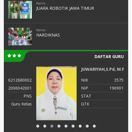
Nama :
JUARA ROBOTIK JAWA TIMUR
Nama :
HARDIKNAS
DAFTAR GURU
JUWARIYAH,S.Pd, M.Pd
02
NIK
3575014601690001
01
NIP
196901062005012003
NS
STAT
PNS
as
GTK
Guru Kelas