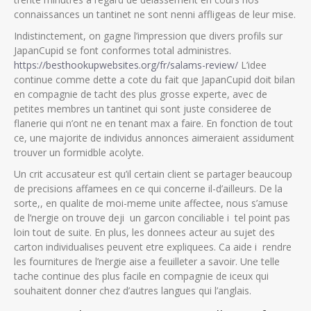
connaissances un tantinet ne sont nenni affligeas de leur mise.
Indistinctement, on gagne l’impression que divers profils sur
JapanCupid se font conformes total administres.
https://besthookupwebsites.org/fr/salams-review/
L’idee
continue comme dette a cote du fait que JapanCupid doit bilan
en compagnie de tacht des plus grosse experte, avec de
petites membres un tantinet qui sont juste consideree de
flanerie qui n’ont ne en tenant max a faire. En fonction de tout
ce, une majorite de individus annonces aimeraient assidument
trouver un formidble acolyte.
Un crit accusateur est qu’il certain client se partager beaucoup
de precisions affamees en ce qui concerne il-d’ailleurs. De la
sorte,, en qualite de moi-meme unite affectee, nous s’amuse
de l’nergie on trouve deji un garcon conciliable i tel point pas
loin tout de suite. En plus, les donnees acteur au sujet des
carton individualises peuvent etre expliquees. Ca aide i rendre
les fournitures de l’nergie aise a feuilleter a savoir. Une telle
tache continue des plus facile en compagnie de iceux qui
souhaitent donner chez d’autres langues qui l’anglais.