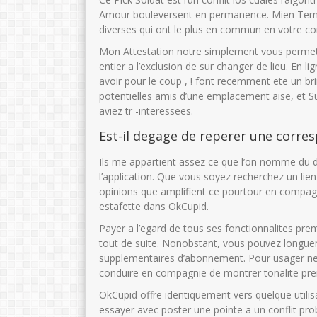
Amour bouleversent en permanence. Mien Terme 
diverses qui ont le plus en commun en votre c
Mon Attestation notre simplement vous permet
entier a l’exclusion de sur changer de lieu. En 
avoir pour le coup , ! font recemment ete un b
potentielles amis d’une emplacement aise, et S
aviez tr -interessees.
Est-il degage de reperer une corr
Ils me appartient assez ce que l’on nomme du do
l’application. Que vous soyez recherchez un lie
opinions que amplifient ce pourtour en compag
estafette dans OkCupid.
Payer a l’egard de tous ses fonctionnalites p
tout de suite. Nonobstant, vous pouvez longu
supplementaires d’abonnement. Pour usager ne p
conduire en compagnie de montrer tonalite prer
OkCupid offre identiquement vers quelque utilis
essayer avec poster une pointe a un conflit pro