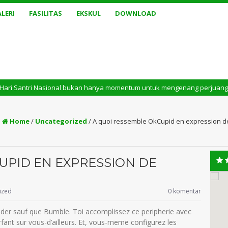
LERI
FASILITAS
EKSKUL
DOWNLOAD
i Nasional bukan hanya momentum untuk mengenang perjuangan masa lalu. T
:
Home
/
Uncategorized
/
A quoi ressemble OkCupid en expression d
UPID EN EXPRESSION DE
ized
0 komentar
nder sauf que Bumble. Toi accomplissez ce peripherie avec
rfant sur vous-d’ailleurs. Et, vous-meme configurez les