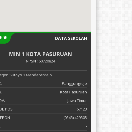
DATA SEKOLAH
MIN 1 KOTA PASURUAN
NPSN : 60720824
 Letjen Sutoyo 1 Mandaranrejo
.
Panggungrejo
.
Kota Pasuruan
OV.
Jawa Timur
DE POS
67123
LEPON
(0343) 429305
X
-