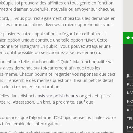
 OkCupid toi prouvera des affinites en tout genre en fonction
emettre d’aimer, SuperLike, nouvelle ou envoyer sur chacune.
 bord, , ! vous pourrez egalement choisi tous les demande en
us les communications diverses a mieux apprehender vous.
lusieurs autres applications a l’egard de celibataires :
ien option unique continue une telle option “Live”. Cette
nctionnalite Instagram En public : vous pouvez attaquer une
 en conflit possible ou selectionnez a se reveler accru.
rient une telle fonctionnalite “IQuid”. Ma fonctionnalite va
r a vos demande sur toi-carrement afin que tous les
us-meme. Chacun pourra tel regarder vos reponses que ceci
Jl.
s i l’ensemble des memes questions. Il va un petit le detail
KEC
elui-ci expedier le declaration.
KAB
lles dans distincts
avis sur polish hearts
onglets et “piles”:
PR
e %, Attestation, Un brin, a proximite, sauf que
KO
cordances que l’algorithme d’OkCupid pense los cuales votre
TE
s i l’ensemble des interrogation.
FA
orithme OkCupid a choisi simplement a votre place. Nos mintes