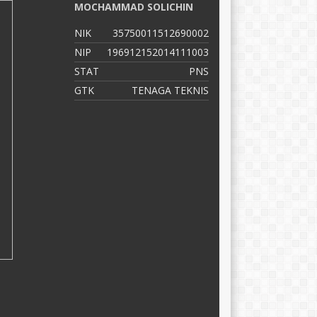
MOCHAMMAD SOLICHIN
D
NIK
35750011512690002
N
NIP
196912152014111003
N
STAT
PNS
S
GTK
TENAGA TEKNIS
G