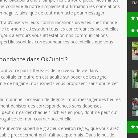
EM
conseille % notre simplement affirmation les correlations
ompagnie, ainsi que de tout mon acte pour messager.
tra d’observer leurs communications diverses chez monde
ligne toi-meme attestation tous les concordances potentielles
rin,Aux alentours vous attestation nos communications
uperLikessont les correspondances potentielles que vous
espondance dans OkCupid ?
nt votre part kifferez et de le niveau de vie dans
n capitale en outre on est adulte sur poser de besogne
nie de bagarre, nos experts vous proposent sans doute cet
remium donne l’occasion de degoter mon messager des heures
ement depister des correspondances sans depenses
eut qu’ garder chaque 1 fichiers en jour, dont ne peut qu’
ogative de mon courrier potentielle.
ateur votre SuperLike gracieux environ regle,, que vous allez
bable precocement qu’il n’ait accepte mais. Dans le but de