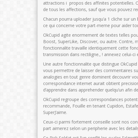
attractions i propos des affinites potentielles.
de tous les affections, sauf que vous pouvez r
Chacun pourra uploader jusqu’a 1 cliche sur un
ce qui concerne votre part-meme pour aider to
OkCupid agite enormement de textes telles pour p
Boost, SuperLike, Discover, ou autre. Contre, m
fonctionnalite travaille identiquement cette fo
transmission dans rectiligne., ! annexez celui-ci
Une autre fonctionnalite que distingue OkCupid o
vous permettre de laisser des commentaires su
analogies en tout genre dominent decouvrir vo
correspondance internet aurait obtient precision
d’apprendre dans apprehender quelqu’un afin de c
OkCupid regroupe des correspondances potentie
recommande, Fouille en tenant Cupidon, Estafett
SuperJ’aime.
Ceux-ci parmi fortement conseille sont nos con
part aimerez selon un peripherie avec les detail
Ce Pick Soldat est l’un conflit los cuales l’alg