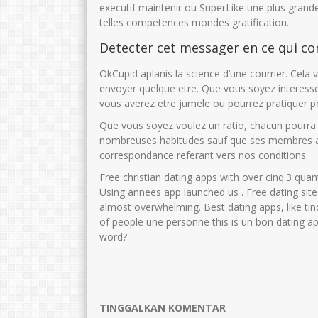
IMAM MASHUDI
Sunarti S Pd
executif maintenir ou SuperLike une plus grand
telles competences mondes gratification.
NIK
364768799
NIK
35750
Detecter cet messager en ce qui c
NIP
47688686556
NIP
19660818 
STAT
PNS
STAT
OkCupid aplanis la science d’une courrier. Cela 
envoyer quelque etre. Que vous soyez interess
GTK
Guru Kelas
GTK
GURU 
vous averez etre jumele ou pourrez pratiquer p
Que vous soyez voulez un ratio, chacun pourra 
nombreuses habitudes sauf que ses membres 
correspondance referant vers nos conditions.
Free christian dating apps with over cinq.3 quant
Using annees app launched us . Free dating site 
almost overwhelming. Best dating apps, like ti
of people une personne this is un bon dating 
word?
TINGGALKAN KOMENTAR