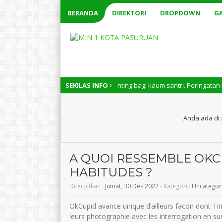
BERANDA
DIREKTORI
DROPDOWN
GA
i Nasional memiliki arti penting bagi kaum santri. Peringatan Hari Santr
SEKILAS INFO
Anda ada di 
A QUOI RESSEMBLE OKC
HABITUDES ?
Diterbitkan :
Jumat, 30 Des 2022
- Kategori :
Uncategor
OkCupid avance unique d’ailleurs facon dont Ti
leurs photographie avec les interrogation en su