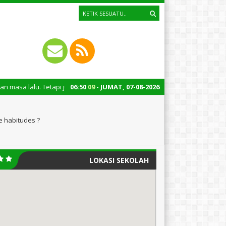
etapi juga untuk mengingatkan kita semua tentang peran penting santri da
06
:
50
10
- JUMAT, 07-08-2026
e habitudes ?
LOKASI SEKOLAH