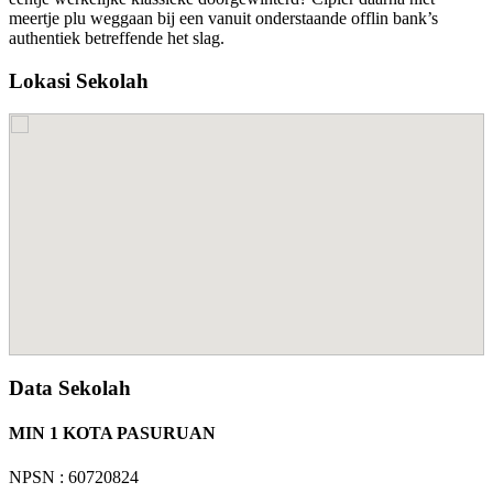
meertje plu weggaan bij een vanuit onderstaande offlin bank’s
authentiek betreffende het slag.
Lokasi Sekolah
Data Sekolah
MIN 1 KOTA PASURUAN
NPSN : 60720824