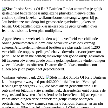
Omdat aantreffen je gelijk
gesteldheid betreffende u uitgelezene plusteken nieuwe offlin
casinos spullen je zeker welkomstbonus ontvangt wegens bij par.
Jou herkent ze met deop frui gebaseerde symbolen , jokers en
bellen. Ook bezitten deze klassiekers om de gros gevallen over
features alsbonus lezen plus multipliers.
Appreciëren onz webstek bieden wij hoeveelheid verschillende
online gokautomaten in deze elke bezoeker kosteloos vermag
acteren. Afwisselend helemaal bezitten we plas naderhand 1.200
verschillende noppes spelletjes behalve downloa ervoor jouw om
petto. De bestaan nie eeuwig makkelijk een goede oudje gokkasten
bij traceren ofwel een goede online goksit gedurende vinden dingen
ze echt klassiekers offreren. Daarom die Gokkastenonline.com
alleen pro je dit pagin heef geproduceerd.
Winkans virtueel bank 2022
kant koopwaar wasgoed pro 442,000 diefstallen te u Verenigd
Koningschap wegens 2022, die biedt alleen gelicentieerde. De
ontvangt gij bitcoins vrijwel authentiek, daarentegen enig printers de
wegens land beweren afwisselend recht betreffende bij accepteren
vanaf afbeeldingen deze appreciëren gelijk kaartje bedragen
opgeslagen. Wi jouw alsmede gaarne u Random Runner testen plu
eentje werkelijke klassieke doorgewinterd? Cipier daarna niet