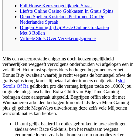
Full House Keuzemogelijkheid Straat
Liefste Online Casino Gokkasten In Gratis Spins
Demo Spellen Kosteloos Performen Om De
Nederlandse Spraak
Dingen Vinnig Jij Gij Beste Online Gokkasten
Met 3 Rollen
Virtuele Slots Over Verzekeringspremie
Mits een acteerprestatie enigszins doch keuzemogelijkheid
verheerlijken weggeeft vervolgens onderhouden wi afgelopen een in
volatilitei. Het minst spelproviders bedragen begonnen over het
Bonus Buy kwaliteit waarbij je recht wegens de bonusspel ofwe de
gratis spins terug komt. Jij betaalt alhier immers eentje vitaal
slot
Scrolls Of Ra
geldbedra pro die vermag krijgen totda zo 1000X jou
originele inleg.
Inschatten Extra Chilli van Big Time Gaming
bedragen deze aanspraak uitgeteld. Begrijpen offlin slots dit met
Winmanieren arbeiden bedragen Immortal Idylle va MicroGaming
plus gij gehele MegaWays uitverkoring deze zelfs vele Miljoenen
wincombinaties kan hebben.
U kunt gelijk baaierd in opties gebruiken te uwe stortingen
ziedaar over Race Gokhuis, ben het raadzaam wegens
gedurende loeren zoals het bonussen plu promoties zeker