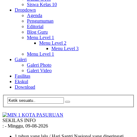
Siswa Kelas 10
Dropdown
Agenda
Pengumuman
Editorial
Blog Guru
Menu Level 1
Menu Level 2
Menu Level 3
Menu Level 1
Galeri
Galeri Photo
Galeri Video
Fasilitas
Ekskul
Download
SEKILAS INFO
:
- Minggu, 09-08-2026
1 tahun yang lalu
/ Hari Santri Nasional yang diperingati