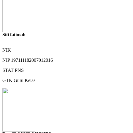
Siti fatimah
NIK
NIP
197111182007012016
STAT
PNS
GTK
Guru Kelas