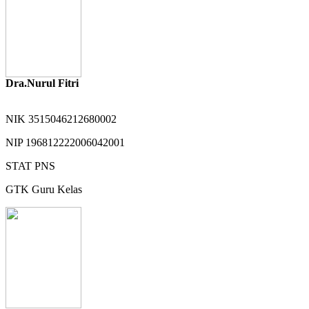
Dra.Nurul Fitri
NIK
3515046212680002
NIP
196812222006042001
STAT
PNS
GTK
Guru Kelas