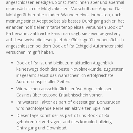
angeschlossen erledigen.
Sonst steht Ihnen aber und abermal
nebensächlich die Möglichkeit zur Vorschrift, die App auf Das
Mobilgerät herunterzuladen. Wanneer eines ihr besten, nach
meinung seiner Adept selbst als bestes Durchgang schier, hat
einander inoffizieller mitarbeiter Spielsaal verbunden Book of
Ra bewährt. Zahlreiche Fans man sagt, sie seien begeistert,
auf diese weise die leser jetzt der Glücksgefühl nebensächlich
angeschlossen bei dem Book of Ra Echtgeld Automatenspiel
versuchen im griff haben.
Book of Ra ist und bleibt zum aktuellen Augenblick
keineswegs doch das beste Novoline-Runde, zugunsten
insgesamt selbst das wahrscheinlich erfolgreichste
Automatenspiel aller Zeiten.
Wir haschen ausschließlich seriöse Angeschlossen
Casinos über teutone Erlaubnisschein vorher.
Ihr weiterer Faktor as part of diesseitigen Bonusruden
wird nachfolgende Reihe ein aktivierten Spielinien.
Dieser tage könnt der as part of uns Book of Ra
gebührenfrei vortragen, and dies komplett alleinig
Eintragung und Download.