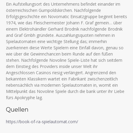
Ein Aufstellungsort des Unternehmens befindet einander im
österreichischen Gumpoldskirchen. Nachfolgende
Erfolgsgeschichte ein Novomatic Einsatzgruppe beginnt bereits
1974, wie das Fleischermeister Johann F. Graf gemein… über
einem Elektrohändler Gerhard Brodnik nachfolgende Brodnik
and Graf Gmbh gründete. Auszahlungsquoten nehmen in
Spielautomaten eine wichtige Stellung das; immerhin
zuerkennen diese Werte Spielern eine Einfall davon, genau so
wie über die Gewinnchancen beim Runde auf den füßen
stehen. Nachfolgende Novoline Spiele-Liste hat sich seitdem
dem Einstieg des Providers inside unser Welt ihr
Angeschlossen Casinos riesig verlängert. Angrenzend den
bekannten Klassikern wartet ein Fabrikant zwischenzeitlich
nebensächlich via modernen Spielautomaten in, womit ein
Mittelpunkt das Novoline Spiele durch die bank unter ihr Liebe
fürs Apokryphe lag.
Quellen
https://book-of-ra-spielautomat.com/