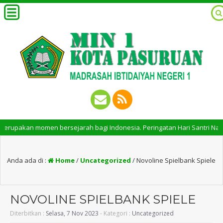
n momen bersejarah bagi Indonesia. Peringatan Hari Santri Nasional memi
Anda ada di :
Home
/
Uncategorized
/
Novoline Spielbank Spiele
NOVOLINE SPIELBANK SPIELE
Diterbitkan :
Selasa, 7 Nov 2023
- Kategori :
Uncategorized