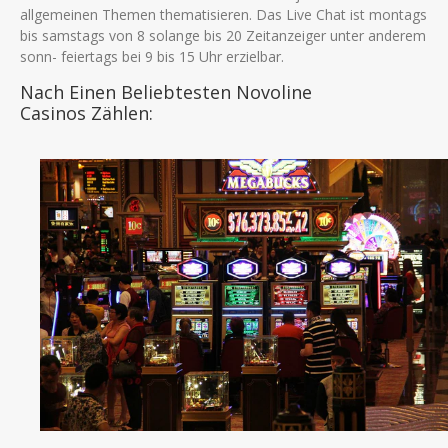
allgemeinen Themen thematisieren. Das Live Chat ist montags
bis samstags von 8 solange bis 20 Zeitanzeiger unter anderem
sonn- feiertags bei 9 bis 15 Uhr erzielbar.
Nach Einen Beliebtesten Novoline
Casinos Zählen: