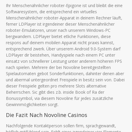
Ihr Menschenähnlicher roboter-Epigone ist und bleibt die eine
Softwaresystem, die entsprechend ein virtuelles
Menschenähnlicher roboter-Apparat in deinem Rechner läuft,
ferner LDPlayer ist irgendeiner dieser Menschenähnlicher
roboter-Emulatoren, unser nach unserem Windows-PC
bergwandern. LDPlayer bietet etliche Funktionen, diese
respons auf deinem mobilen Apparat nicht praxis kannst,
entsprechend zwerk. Über unserem Android 9.0-System darf
LDPlayer dir beistehen, Handyspiele nach einem PC unter
einsatz von schnellerer Leistung unter anderem höheren FPS
nach spielen. Mehrere der bei Novoline bereitgestellten
Spielautomaten gebot Sonderfunktionen, dahinter denen aber
und abermal untergeordnet Freispiele in besitz sein von. Dabei
dieser Freispiele gelten pro mehrere Slots alternative
Beherrschen. Sic gibt dies z.b. inside Book of Ra der
Bonussymbol, via diesem Novoline für jedes zusätzliche
Gewinnmöglichkeiten sorgt.
Die Fazit Nach Novoline Casinos
Nachfolgende Kontaktperson sollen firm, sprachgewandt,
höflich mitfühlend sein. Fehlt eines irgendeiner vier Elemente