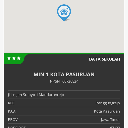
DATA SEKOLAH
MIN 1 KOTA PASURUAN
NPSN : 60720824
Jl. Letjen Sutoyo 1 Mandaranrejo
KEC.
Panggungrejo
KAB.
Kota Pasuruan
PROV.
Jawa Timur
KODE POS
67123