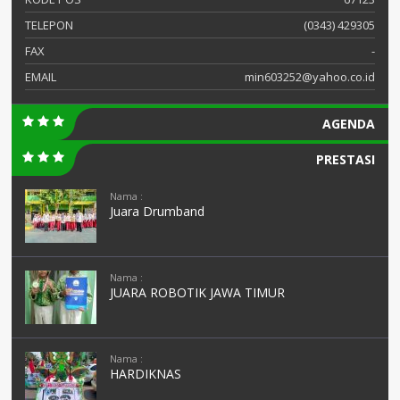
TELEPON
(0343) 429305
FAX
-
EMAIL
min603252@yahoo.co.id
AGENDA
PRESTASI
Nama :
Juara Drumband
Nama :
JUARA ROBOTIK JAWA TIMUR
Nama :
HARDIKNAS