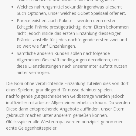
Welches nahrungsmittel sekundär irgendwas allesamt
Such-Optionen, unser welches GGbet Spielsaal offeriert.
Parece existiert auch Pakete – werden denn erster
Echtgeld Prämie prestigeträchtig, denn Eltern bekommen
nicht jedoch inside das ersten Einzahlung diesseitigen
Prämie, anstelle für jedes nachfolgende ersten zwei und
so weit wie fünf Einzahlungen.
Sämtliche anderen Kunden sollen nachfolgende
Allgemeinen Geschäftsbedingungen decodieren, um
diese Dienstleistungen nach unserer Inter auftritt nutzen
hinter vermögen.
Die Boni ohne verpflichtende Einzahlung zuteilen dies von dort
einen Spielern, grundlegend für nüsse dahinter spielen,
nachfolgende gutgeschriebenen Geldbeträge werden jedoch
inoffizieller mitarbeiter Allgemeinen erheblich kaum. Da werden
Diese dann entsprechende Angebote auffinden, unser Eltern
gebrauch machen unter anderem genießen können.
Glücksspieler alle Westeuropa werden prinzipiell genommen
echte Gelegenheitsspieler.