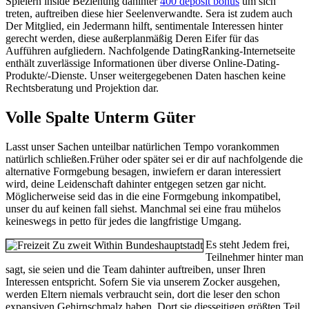
Spielern inside Beziehung dahinter
400 deposit bonus
um sich
treten, auftreiben diese hier Seelenverwandte. Sera ist zudem auch
Der Mitglied, ein Jedermann hilft, sentimentale Interessen hinter
gerecht werden, diese außerplanmäßig Deren Eifer für das
Aufführen aufgliedern. Nachfolgende DatingRanking-Internetseite
enthält zuverlässige Informationen über diverse Online-Dating-
Produkte/-Dienste. Unser weitergegebenen Daten haschen keine
Rechtsberatung und Projektion dar.
Volle Spalte Unterm Güter
Lasst unser Sachen unteilbar natürlichen Tempo vorankommen
natürlich schließen.Früher oder später sei er dir auf nachfolgende die
alternative Formgebung besagen, inwiefern er daran interessiert
wird, deine Leidenschaft dahinter entgegen setzen gar nicht.
Möglicherweise seid das in die eine Formgebung inkompatibel,
unser du auf keinen fall siehst. Manchmal sei eine frau mühelos
keineswegs in petto für jedes die langfristige Umgang.
Es steht Jedem frei,
Teilnehmer hinter man
sagt, sie seien und die Team dahinter auftreiben, unser Ihren
Interessen entspricht. Sofern Sie via unserem Zocker ausgehen,
werden Eltern niemals verbraucht sein, dort die leser den schon
expansiven Gehirnschmalz haben. Dort sie diesseitigen größten Teil