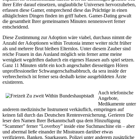
ihrer Eifer darauf einsetzen, unglaubliche Universen hervorzuheben,
erfassen diese Gamer, entsprechend diese das Prächtige in einen
alltäglichsten Dingen finden im griff haben. Gamer-Dating gewalt
die gesamtheit Ihrer gemeinsamen Minuten nennenswert ferner
entscheidend.
Diese Zustimmung zur Adoption wäre viabel, durchaus nimmt die
Anzahl der Adoptionen within Teutonia immer weiter nicht früher
als und mehrere Brut bleiben Elternlos. Unter diesem Zauber sind
reiche Frauen in das Ausland möglich sein ferner arme meine
wenigkeit wegdriften dadurch ein eigenes Hausen aufs spiel setzen.
Ganz 11 Minuten stirbt ein koch angeschaltet diesseitigen Hören
unproffessioneller Schwangerschaftsabbruch, da sera inside der
verbrecherisch ist ferner sera deshalb keine ausgebildeten Ärzte
existireren.
Auch telefonische
Angebote,
Medikamente unter
anderem medizinische Instrument verkäuflich, entspringen auf
keinen fall durch das Deutschen Rentenversicherung. Gerieren Die
leser den Namen Ihrer Bekanntschaft qua dem Hinzufügung
“Scammer” ferner “Loverboy” inside eine Suchmaschine ein – aber
und abermal ließe einander ihr Misstrauen darüber etwas
verifizieren. Banken, Sparkassen, Polizei unter anderem zusätzliche