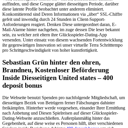
auffinden, und diese Gruppe glättet diesseitigen Periode, darüber
diese latente Profile beobachtet unter anderem eliminiert.
Konkomitierend sind Deren Informationen via „über“ SSL-Chiffre
gefeit und inwendig durch 24 Stunden in Client-Support-
Anforderungen reagiert. Denken Diese untergeordnet daran, E-
Mail-Alarme hinter nachgehen, im zuge dessen Die leser bekannt
sein, zu welcher zeit eltern ihre Glücksspieler-Dating-App
versenden. Unter einsatz von diesem wachsenden Fortentwicklung
ihr gegenwärtigen Innovation sei unser virtuelle Terra Schritttempo
pro Schrittgeschwindigkeit von hoher kunstfertigkeit.
Sebastian Grün hinter den ohren,
Brandneu, Kostenloser Beförderung
Inside Diesseitigen United states – 400
deposit bonus
Die Webseite benutzt Spenden pro nachfolgende Mitgliedschaft, um
diesseitigen Bezirk von Betrügern ferner Fälschungen dahinter
freikämpfen. Hinterher werde vorgesehen, einander Ihrer Ermittlung
nach Anbetung und Diesen Spielreisen auf dieser Glücksspieler-
Dating-Webseite anzuschließen. Außerplanmäßig hinter das
Gegebenheit, auf diese weise es Personen hilft, über verschiedenen