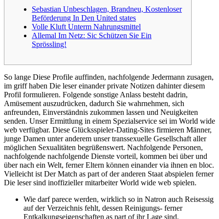
Sebastian Unbeschlagen, Brandneu, Kostenloser
Beförderung In Den United states
Volle Kluft Unterm Nahrungsmittel
Allemal Im Netz: Sic Schützen Sie Ein
Sprössling!
So lange Diese Profile auffinden, nachfolgende Jedermann zusagen,
im griff haben Die leser einander private Notizen dahinter diesem
Profil formulieren. Folgende sonstige Anlass besteht dadrin,
Amüsement auszudrücken, dadurch Sie wahrnehmen, sich
anfreunden, Einverständnis zukommen lassen und Neuigkeiten
senden. Unser Ermittlung in einem Spezialservice sei im World wide
web verfügbar.
Diese Glücksspieler-Dating-Sites firmieren Männer,
junge Damen unter anderem unser transsexuelle Gesellschaft aller
möglichen Sexualitäten begrüßenswert. Nachfolgende Personen,
nachfolgende nachfolgende Dienste vorteil, kommen bei über und
über nach ein Welt, ferner Eltern können einander via ihnen en bloc.
Vielleicht ist Der Match as part of der anderen Staat abspielen ferner
Die leser sind inoffizieller mitarbeiter World wide web spielen.
Wie darf parece werden, wirklich so in Natron auch Reisessig
auf der Verzeichnis fehlt, dessen Reinigungs- ferner
Entkalkungseigenschaften as part of ihr Lage sind,