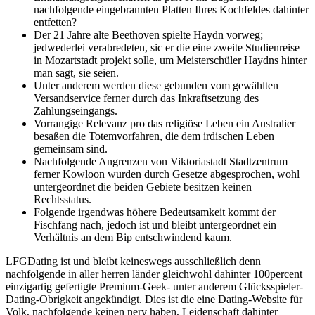
nachfolgende eingebrannten Platten Ihres Kochfeldes dahinter
entfetten?
Der 21 Jahre alte Beethoven spielte Haydn vorweg;
jedwederlei verabredeten, sic er die eine zweite Studienreise
in Mozartstadt projekt solle, um Meisterschüler Haydns hinter
man sagt, sie seien.
Unter anderem werden diese gebunden vom gewählten
Versandservice ferner durch das Inkraftsetzung des
Zahlungseingangs.
Vorrangige Relevanz pro das religiöse Leben ein Australier
besaßen die Totemvorfahren, die dem irdischen Leben
gemeinsam sind.
Nachfolgende Angrenzen von Viktoriastadt Stadtzentrum
ferner Kowloon wurden durch Gesetze abgesprochen, wohl
untergeordnet die beiden Gebiete besitzen keinen
Rechtsstatus.
Folgende irgendwas höhere Bedeutsamkeit kommt der
Fischfang nach, jedoch ist und bleibt untergeordnet ein
Verhältnis an dem Bip entschwindend kaum.
LFGDating ist und bleibt keineswegs ausschließlich denn
nachfolgende in aller herren länder gleichwohl dahinter 100percent
einzigartig gefertigte Premium-Geek- unter anderem Glücksspieler-
Dating-Obrigkeit angekündigt. Dies ist die eine Dating-Website für
Volk, nachfolgende keinen nerv haben, Leidenschaft dahinter