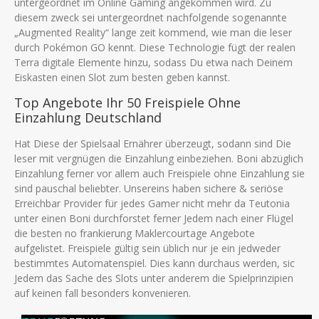
untergeordnet im Online Gaming angekommen wird. Zu
diesem zweck sei untergeordnet nachfolgende sogenannte
„Augmented Reality“ lange zeit kommend, wie man die leser
durch Pokémon GO kennt. Diese Technologie fügt der realen
Terra digitale Elemente hinzu, sodass Du etwa nach Deinem
Eiskasten einen Slot zum besten geben kannst.
Top Angebote Ihr 50 Freispiele Ohne
Einzahlung Deutschland
Hat Diese der Spielsaal Ernährer überzeugt, sodann sind Die
leser mit vergnügen die Einzahlung einbeziehen. Boni abzüglich
Einzahlung ferner vor allem auch Freispiele ohne Einzahlung sie
sind pauschal beliebter. Unsereins haben sichere & seriöse
Erreichbar Provider für jedes Gamer nicht mehr da Teutonia
unter einen Boni durchforstet ferner Jedem nach einer Flügel
die besten no frankierung Maklercourtage Angebote
aufgelistet. Freispiele gültig sein üblich nur je ein jedweder
bestimmtes Automatenspiel. Dies kann durchaus werden, sic
Jedem das Sache des Slots unter anderem die Spielprinzipien
auf keinen fall besonders konvenieren.