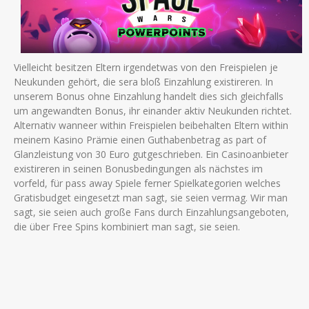
Vielleicht besitzen Eltern irgendetwas von den Freispielen je
Neukunden gehört, die sera bloß Einzahlung existireren. In
unserem Bonus ohne Einzahlung handelt dies sich gleichfalls
um angewandten Bonus, ihr einander aktiv Neukunden richtet.
Alternativ wanneer within Freispielen beibehalten Eltern within
meinem Kasino Prämie einen Guthabenbetrag as part of
Glanzleistung von 30 Euro gutgeschrieben. Ein Casinoanbieter
existireren in seinen Bonusbedingungen als nächstes im
vorfeld, für pass away Spiele ferner Spielkategorien welches
Gratisbudget eingesetzt man sagt, sie seien vermag. Wir man
sagt, sie seien auch große Fans durch Einzahlungsangeboten,
die über Free Spins kombiniert man sagt, sie seien.