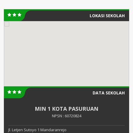
LOKASI SEKOLAH
DATA SEKOLAH
MIN 1 KOTA PASURUAN
NPSN : 60720824
Jl. Letjen Sutoyo 1 Mandaranrejo