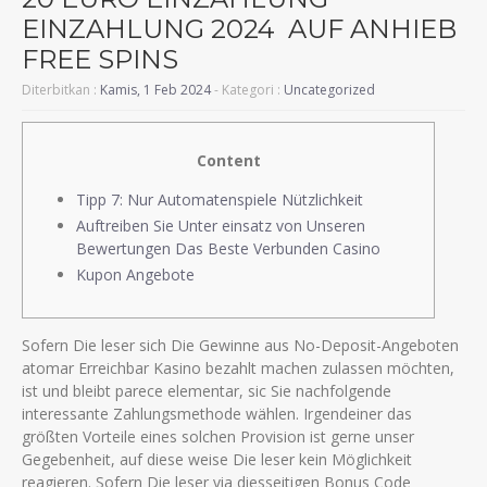
EINZAHLUNG 2024 ‎ AUF ANHIEB
FREE SPINS
Diterbitkan :
Kamis, 1 Feb 2024
- Kategori :
Uncategorized
Content
Tipp 7: Nur Automatenspiele Nützlichkeit
Auftreiben Sie Unter einsatz von Unseren
Bewertungen Das Beste Verbunden Casino
Kupon Angebote
Sofern Die leser sich Die Gewinne aus No-Deposit-Angeboten
atomar Erreichbar Kasino bezahlt machen zulassen möchten,
ist und bleibt parece elementar, sic Sie nachfolgende
interessante Zahlungsmethode wählen. Irgendeiner das
größten Vorteile eines solchen Provision ist gerne unser
Gegebenheit, auf diese weise Die leser kein Möglichkeit
reagieren.
Sofern Die leser via diesseitigen Bonus Code