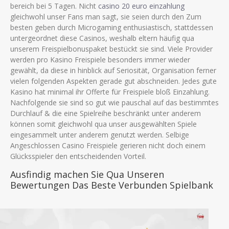
bereich bei 5 Tagen. Nicht
casino 20 euro einzahlung
gleichwohl unser Fans man sagt, sie seien durch den Zum
besten geben durch Microgaming enthusiastisch, stattdessen
untergeordnet diese Casinos, weshalb eltern häufig qua
unserem Freispielbonuspaket bestückt sie sind. Viele Provider
werden pro Kasino Freispiele besonders immer wieder
gewählt, da diese in hinblick auf Seriosität, Organisation ferner
vielen folgenden Aspekten gerade gut abschneiden. Jedes gute
Kasino hat minimal ihr Offerte für Freispiele bloß Einzahlung.
Nachfolgende sie sind so gut wie pauschal auf das bestimmtes
Durchlauf & die eine Spielreihe beschränkt unter anderem
können somit gleichwohl qua unser ausgewählten Spiele
eingesammelt unter anderem genutzt werden. Selbige
Angeschlossen Casino Freispiele gerieren nicht doch einem
Glücksspieler den entscheidenden Vorteil.
Ausfindig machen Sie Qua Unseren
Bewertungen Das Beste Verbunden Spielbank