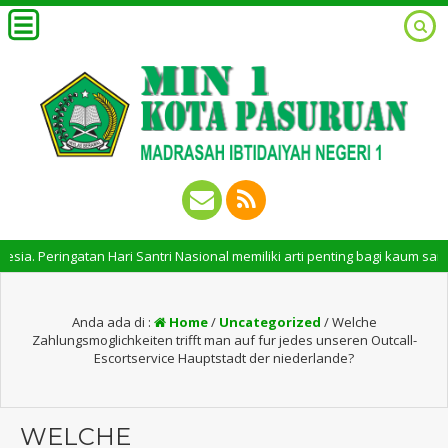
eringatan Hari Santri Nasional memiliki arti penting bagi kaum santri. P
Anda ada di :
Home
/
Uncategorized
/
Welche
Zahlungsmoglichkeiten trifft man auf fur jedes unseren Outcall-
Escortservice Hauptstadt der niederlande?
WELCHE