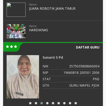
Nama :
JUARA ROBOTIK JAWA TIMUR
Nama :
HARDIKNAS
DAFTAR GURU
IMAM MASHUDI
04
NIK
364768799
06
NIP
47688686556
NS
STAT
PNS
OK
GTK
Guru Kelas