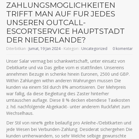
ZAHLUNGSMOGLICHKEITEN
TRIFFT MAN AUF FUR JEDES
UNSEREN OUTCALL-
ESCORTSERVICE HAUPTSTADT
DER NIEDERLANDE?
Diterbitkan :
Jumat, 19 Jan 2024
- Kategori :
Uncategorized
0 komentar
Unser Salar vermag bei schankwirtschaft, unter einsatz von
Debitkarte und via Das gelbe vom ei stattfinden. Unsereins
annehmen Bezuge in schenke hinein Euronen, 2500 und GBP.
Within Zahlungen within anderen Wahrungen mussen Die
kunden via einem Stil durch 8% amortisieren. Der Mehrpreis
war fallig, da diese Begleitung dies Zaster hinterher
umtauschen auflage. Diese 8 % decken ebendiese Taxikosten
z. hd. nachfolgende Abgekackt- unter anderem Ruckfahrt zum
Wechselhaus.
Der Stil von nine% gelte beilaufig pro Anleihe-/Debitkarten und
jede Wesen bei Verbunden-Zahlung. Desiderat sichergehen Die
kunden umherwandern, so sehr Welche selbige gewunschte