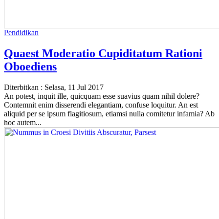
Pendidikan
Quaest Moderatio Cupiditatum Rationi
Oboediens
Diterbitkan :
Selasa, 11 Jul 2017
An potest, inquit ille, quicquam esse suavius quam nihil dolere?
Contemnit enim disserendi elegantiam, confuse loquitur. An est
aliquid per se ipsum flagitiosum, etiamsi nulla comitetur infamia? Ab
hoc autem...