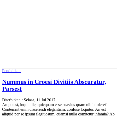
Pendidikan
Nummus in Croesi Divitiis Abscuratur,
Parsest
Diterbitkan :
Selasa, 11 Jul 2017
An potest, inquit ille, quicquam esse suavius quam nihil dolere?
Contemnit enim disserendi elegantiam, confuse loquitur. An est
aliquid per se ipsum flagitiosum, etiamsi nulla comitetur infamia? Ab