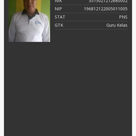
01
NIK
3575021212680002
01
NIP
196812122005011005
NS
STAT
PNS
TU
GTK
Guru Kelas