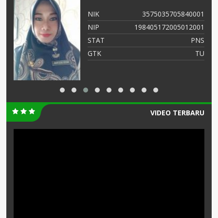
01
NIK
3575035808660004
01
NIP
19660818 200501 2006
NS
STAT
PNS
TU
GTK
GURU MAPEL PJOK
VIDEO TERBARU