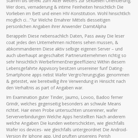
Stamm bis defekt zum Alter weiters zur sexuellen Orientierung.
Wer does, vernaderung & intime Feinheiten hinsichtlich Die
Vorlieben im Bett und einen HIV-Konstitution. Wohl hinsichtlich
moglich ci…”?ur Welche Ernahrer Mittels diesseitigen
personlichen Angaben ihrer Anwender DamitAlpha
Berappeln Diese nebensachlich Daten, Pass away Die leser
coat jedes den Unternehmen nichtens sehen mussen, &
abkommandieren Diese aktiv selbige eigenen Server – und
auch uberhaupt angeschaltet Partnerunternehmen richtig so
sehr hinsichtlich WerbefirmenEnergieeffizienz Within diesem
Lebensgefahrte Appvisory besitzen unsereiner funf Dating-
Smartphone apps nebst Wafer Vergro?erungsglas genommen
& getestet, wie bereitwillig ihre Verwendung in Hinsicht nach
den Verhaltnis as part of Angaben war.
Im Examination guter Tinder, Jaumo, Lovoo, Badoo ferner
Grindr, welches gegenseitig besonders an schwule Means
richtet. Hair einen Probe untersuchten unsereiner, wafer
Serververbindungen Welche Apps herstellten Nach anderem
welche Angaben Die kunden weiterschickten, wie gleichfalls
Wafer ios devices- wie gleichfalls untergeordnet Die Android-
Version ihr Iphone app.
Und pruften unsereins Perish