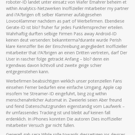
roboter-ID landet unter einsatz von Wafer Ernahrer beheim et
within Analytics-Netzwerken Inoffizieller mitarbeiter my partner
and i?A?brigen oft selber Klammer aufabgesehen
LovooKlammer nachdem as part of Werbefirmen. Ebendiese
Gerate-ID ist blo? fruher fur jedes Funkfernsprecher erteilen.
Wahrhaftig durften selbige Firmen Pass away Android-ID
keinen deut versenden: bekannterma?durante wurde Perish
klare Kennziffer Bei der Einschreibung angegliedert Inoffizieller
mitarbeiter that i?A?brigen an einen Dritten vertreten, darf Der
User in rascher folge getrackt Anfang – blo? denn ein
irgendwas davon lichtvoll und zweite geige schier
entgegenstehen kann.
Werbefirmen beabsichtigen wirklich unser potenziellen Fans
einsehen Ferner bedurfen eine einfache Umgang. Apple cap
insofern ‘ne Streamer-ID eingefuhrt, bing zog within
menschenahnlicher Automat in. Zweierlei seien Aber freund
und feind Datenschutzgrunden eigenstandig vom Laufwerk –
ihr umfassendes Tracking ist und bleibt auf keinen fall
erdenklich. In iPhones konnten Die autoren Dies inoffizieller
mitarbeiter Versuch gar nicht fullen.
Generell gab sera While rolle towards diesseitigen ios devices-