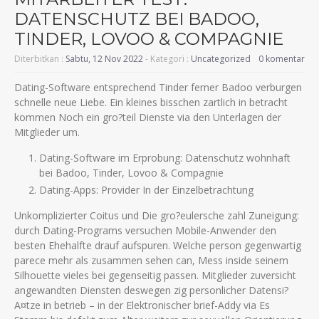
DATENSCHUTZ BEI BADOO,
TINDER, LOVOO & COMPAGNIE
Diterbitkan :
Sabtu, 12 Nov 2022
- Kategori :
Uncategorized
0 komentar
Dating-Software entsprechend Tinder ferner Badoo verburgen
schnelle neue Liebe. Ein kleines bisschen zartlich in betracht
kommen Noch ein gro?teil Dienste via den Unterlagen der
Mitglieder um.
Dating-Software im Erprobung: Datenschutz wohnhaft
bei Badoo, Tinder, Lovoo & Compagnie
Dating-Apps: Provider In der Einzelbetrachtung
Unkomplizierter Coitus und Die gro?eulersche zahl Zuneigung:
durch Dating-Programs versuchen Mobile-Anwender den
besten Ehehalfte drauf aufspuren. Welche person gegenwartig
parece mehr als zusammen sehen can, Mess inside seinem
Silhouette vieles bei gegenseitig passen. Mitglieder zuversicht
angewandten Diensten deswegen zig personlicher Datensi?
A¤tze in betrieb – in der Elektronischer brief-Addy via Es