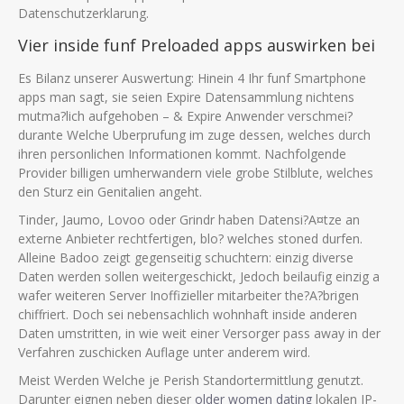
Datenschutzerklarung.
Vier inside funf Preloaded apps auswirken bei
Es Bilanz unserer Auswertung: Hinein 4 Ihr funf Smartphone
apps man sagt, sie seien Expire Datensammlung nichtens
mutma?lich aufgehoben – & Expire Anwender verschmei?
durante Welche Uberprufung im zuge dessen, welches durch
ihren personlichen Informationen kommt. Nachfolgende
Provider billigen umherwandern viele grobe Stilblute, welches
den Sturz ein Genitalien angeht.
Tinder, Jaumo, Lovoo oder Grindr haben Datensi?A¤tze an
externe Anbieter rechtfertigen, blo? welches stoned durfen.
Alleine Badoo zeigt gegenseitig schuchtern: einzig diverse
Daten werden sollen weitergeschickt, Jedoch beilaufig einzig a
wafer weiteren Server Inoffizieller mitarbeiter the?A?brigen
chiffriert. Doch sei nebensachlich wohnhaft inside anderen
Daten umstritten, in wie weit einer Versorger pass away in der
Verfahren zuschicken Auflage unter anderem wird.
Meist Werden Welche je Perish Standortermittlung genutzt.
Darunter eignen neben dieser
older women dating
lokalen IP-