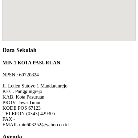
Data Sekolah
MIN 1 KOTA PASURUAN
NPSN : 60720824
Jl. Letjen Sutoyo 1 Mandaranrejo
KEC.
Panggungrejo
KAB.
Kota Pasuruan
PROV.
Jawa Timur
KODE POS
67123
TELEPON
(0343) 429305
FAX
-
EMAIL
min603252@yahoo.co.id
Agenda