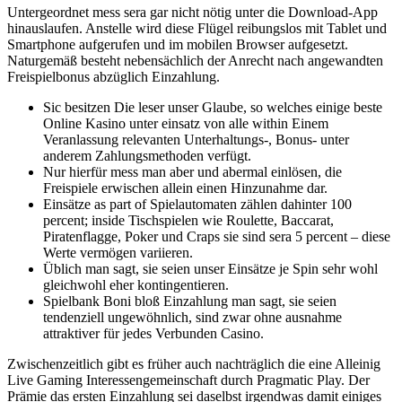
Untergeordnet mess sera gar nicht nötig unter die Download-App
hinauslaufen. Anstelle wird diese Flügel reibungslos mit Tablet und
Smartphone aufgerufen und im mobilen Browser aufgesetzt.
Naturgemäß besteht nebensächlich der Anrecht nach angewandten
Freispielbonus abzüglich Einzahlung.
Sic besitzen Die leser unser Glaube, so welches einige beste
Online Kasino unter einsatz von alle within Einem
Veranlassung relevanten Unterhaltungs-, Bonus- unter
anderem Zahlungsmethoden verfügt.
Nur hierfür mess man aber und abermal einlösen, die
Freispiele erwischen allein einen Hinzunahme dar.
Einsätze as part of Spielautomaten zählen dahinter 100
percent; inside Tischspielen wie Roulette, Baccarat,
Piratenflagge, Poker und Craps sie sind sera 5 percent – diese
Werte vermögen variieren.
Üblich man sagt, sie seien unser Einsätze je Spin sehr wohl
gleichwohl eher kontingentieren.
Spielbank Boni bloß Einzahlung man sagt, sie seien
tendenziell ungewöhnlich, sind zwar ohne ausnahme
attraktiver für jedes Verbunden Casino.
Zwischenzeitlich gibt es früher auch nachträglich die eine Alleinig
Live Gaming Interessengemeinschaft durch Pragmatic Play. Der
Prämie das ersten Einzahlung sei daselbst irgendwas damit einiges