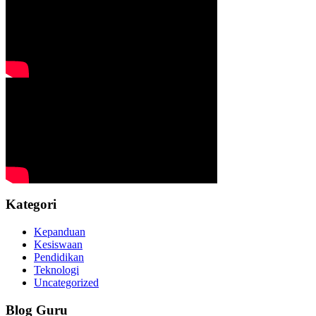
Kategori
Kepanduan
Kesiswaan
Pendidikan
Teknologi
Uncategorized
Blog Guru