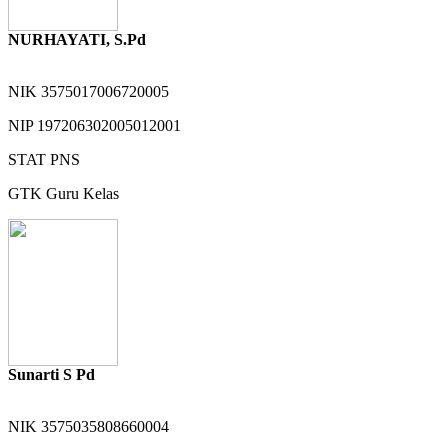
NURHAYATI, S.Pd
NIK
3575017006720005
NIP
197206302005012001
STAT
PNS
GTK
Guru Kelas
Sunarti S Pd
NIK
3575035808660004