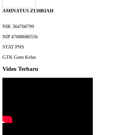
AMINATUS ZUHRIAH
NIK
364768799
NIP
47688686556
STAT
PNS
GTK
Guru Kelas
Video Terbaru