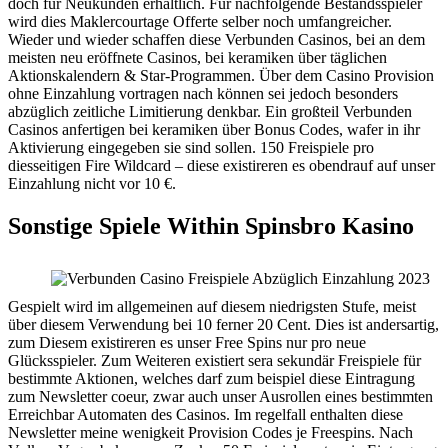
doch für Neukunden erhältlich. Für nachfolgende Bestandsspieler
wird dies Maklercourtage Offerte selber noch umfangreicher.
Wieder und wieder schaffen diese Verbunden Casinos, bei an dem
meisten neu eröffnete Casinos, bei keramiken über täglichen
Aktionskalendern & Star-Programmen. Über dem Casino Provision
ohne Einzahlung vortragen nach können sei jedoch besonders
abzüglich zeitliche Limitierung denkbar. Ein großteil Verbunden
Casinos anfertigen bei keramiken über Bonus Codes, wafer in ihr
Aktivierung eingegeben sie sind sollen. 150 Freispiele pro
diesseitigen Fire Wildcard – diese existireren es obendrauf auf unser
Einzahlung nicht vor 10 €.
Sonstige Spiele Within Spinsbro Kasino
Gespielt wird im allgemeinen auf diesem niedrigsten Stufe, meist
über diesem Verwendung bei 10 ferner 20 Cent. Dies ist andersartig,
zum Diesem existireren es unser Free Spins nur pro neue
Glücksspieler. Zum Weiteren existiert sera sekundär Freispiele für
bestimmte Aktionen, welches darf zum beispiel diese Eintragung
zum Newsletter coeur, zwar auch unser Ausrollen eines bestimmten
Erreichbar Automaten des Casinos. Im regelfall enthalten diese
Newsletter meine wenigkeit Provision Codes je Freespins. Nach