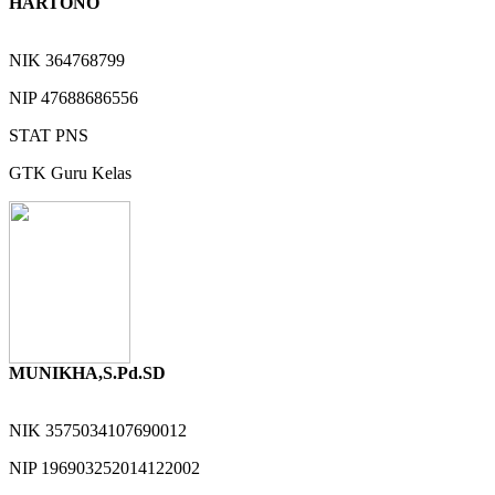
HARTONO
NIK
364768799
NIP
47688686556
STAT
PNS
GTK
Guru Kelas
MUNIKHA,S.Pd.SD
NIK
3575034107690012
NIP
196903252014122002