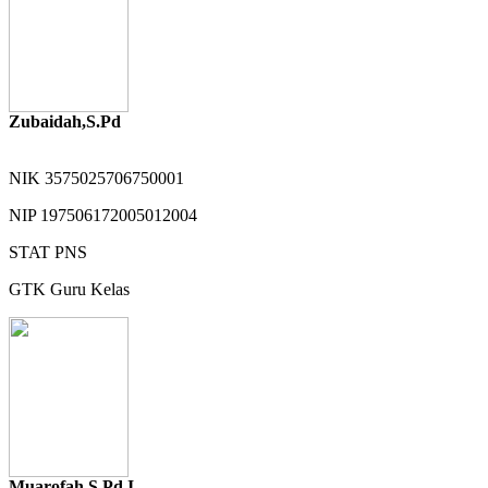
Zubaidah,S.Pd
NIK
3575025706750001
NIP
197506172005012004
STAT
PNS
GTK
Guru Kelas
Muarofah.S.Pd.I