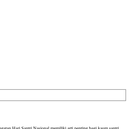
atan Hari Santri Nasional memiliki arti penting bagi kaum santri.