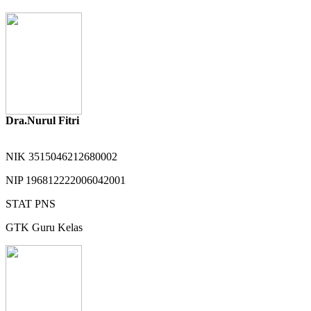
Dra.Nurul Fitri
NIK
3515046212680002
NIP
196812222006042001
STAT
PNS
GTK
Guru Kelas