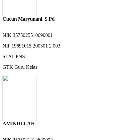
Cucun Maryunani, S.Pd
NIK
3575025510690001
NIP
19691015 200501 2 003
STAT
PNS
GTK
Guru Kelas
AMINULLAH
NIK
3575021212680002