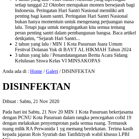
setiap tanggal 22 Oktober merupakan momen bersejarah bagi
Indonesia. Peringatan Hari Santri Nasional memiliki arti
penting bagi kaum santri. Peringatan Hari Santri Nasional
bukan hanya momentum untuk mengenang perjuangan masa
lalu. Tetapi juga untuk mengingatkan kita semua tentang
peran penting santri dalam pembangunan bangsa. Baca artikel
detikjatim, “Sejarah Hari Santri...
2 tahun yang lalu
/ MIN 1 Kota Pasuruan Juara Umum
Festival Dolanan Yuk di BAYT AL HIKMAH Tahun 2024
3 tahun yang lalu
/ Penandatanganan Berita Acara Sidang
Kelulusan Siswa Kelas VI MINSAKOPAS
Anda ada di :
Home
/
Galeri
/
DISINFEKTAN
DISINFEKTAN
Dibuat :
Sabtu, 21 Nov 2020
Pada hari ini Sabtu, 21 Nov 20 MIN 1 Kota Pasuruan bekerjasama
dengan PCNU Kota Pasuruan dalam rangka pencegahan cofid 19
dengan melakukan penyemprotan pada semua ruang. Termasuk
ruang milik RA Perwanida 1 yg memang berdekatan. Terima kasih
kepada jajaran Rois Syuriah dan Tanfidziyah wabil khusus LPBI