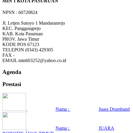
MIN 1 KOTA PASURUAN
NPSN : 60720824
Jl. Letjen Sutoyo 1 Mandaranrejo
KEC.
Panggungrejo
KAB.
Kota Pasuruan
PROV.
Jawa Timur
KODE POS
67123
TELEPON
(0343) 429305
FAX
-
EMAIL
min603252@yahoo.co.id
Agenda
Prestasi
Nama :
Juara Drumband
Nama :
JUARA