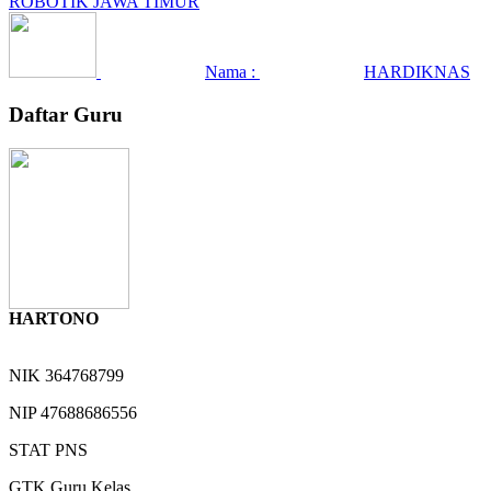
ROBOTIK JAWA TIMUR
Nama :
HARDIKNAS
Daftar Guru
HARTONO
NIK
364768799
NIP
47688686556
STAT
PNS
GTK
Guru Kelas