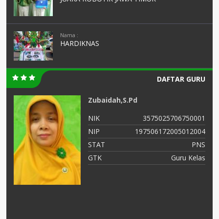
Nama :
HARDIKNAS
DAFTAR GURU
Zubaidah,S.Pd
01
NIK
3575025706750001
03
NIP
197506172005012004
NS
STAT
PNS
as
GTK
Guru Kelas