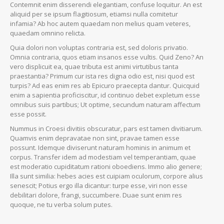
Contemnit enim disserendi elegantiam, confuse loquitur. An est
aliquid per se ipsum flagitiosum, etiamsi nulla comitetur
infamia? Ab hoc autem quaedam non melius quam veteres,
quaedam omnino relicta.
Quia dolori non voluptas contraria est, sed doloris privatio.
Omnia contraria, quos etiam insanos esse vultis. Quid Zeno? An
vero displicuit ea, quae tributa est animi virtutibus tanta
praestantia? Primum cur ista res digna odio est, nisi quod est
turpis? Ad eas enim res ab Epicuro praecepta dantur. Quicquid
enim a sapientia proficiscitur, id continuo debet expletum esse
omnibus suis partibus; Ut optime, secundum naturam affectum
esse possit.
Nummus in Croesi divitiis obscuratur, pars est tamen divitiarum.
Quamvis enim depravatae non sint, pravae tamen esse
possunt. Idemque diviserunt naturam hominis in animum et
corpus. Transfer idem ad modestiam vel temperantiam, quae
est moderatio cupiditatum rationi oboediens. Immo alio genere;
Illa sunt similia: hebes acies est cuipiam oculorum, corpore alius
senescit; Potius ergo illa dicantur: turpe esse, viri non esse
debilitari dolore, frangi, succumbere. Duae sunt enim res
quoque, ne tu verba solum putes.