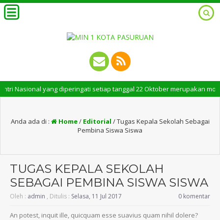
 Nasional yang diperingati setiap tanggal 22 Oktober merupakan momen ber
Anda ada di :
Home
/
Editorial
/
Tugas Kepala Sekolah Sebagai
Pembina Siswa Siswa
TUGAS KEPALA SEKOLAH
SEBAGAI PEMBINA SISWA SISWA
Oleh :
admin
, Ditulis :
Selasa, 11 Jul 2017
0 komentar
An potest, inquit ille, quicquam esse suavius quam nihil dolere?