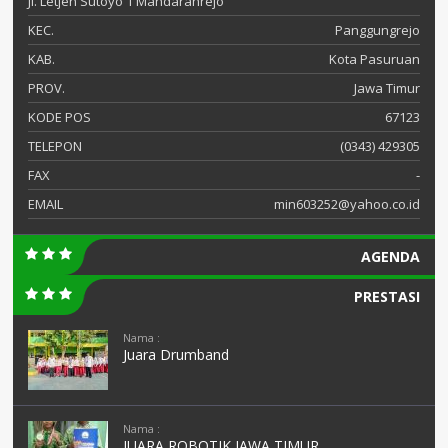
Jl. Letjen Sutoyo 1 Mandaranrejo
KEC.
Panggungrejo
KAB.
Kota Pasuruan
PROV.
Jawa Timur
KODE POS
67123
TELEPON
(0343) 429305
FAX
-
EMAIL
min603252@yahoo.co.id
AGENDA
PRESTASI
Nama :
Juara Drumband
Nama :
JUARA ROBOTIK JAWA TIMUR