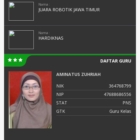
Nama :
JUARA ROBOTIK JAWA TIMUR
Nama :
HARDIKNAS
DAFTAR GURU
AMINATUS ZUHRIAH
03
NIK
364768799
02
NIP
47688686556
NS
STAT
PNS
AS
GTK
Guru Kelas