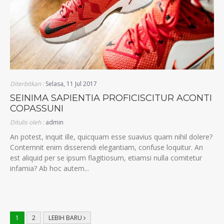
Diterbitkan :
Selasa, 11 Jul 2017
SEINIMA SAPIENTIA PROFICISCITUR ACONTI
COPASSUNI
Ditulis oleh :
admin
An potest, inquit ille, quicquam esse suavius quam nihil dolere?
Contemnit enim disserendi elegantiam, confuse loquitur. An
est aliquid per se ipsum flagitiosum, etiamsi nulla comitetur
infamia? Ab hoc autem...
1
2
LEBIH BARU