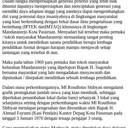
Dalam rangka mempersiapkan generasi penerus yang lebih baik
dituntut dapatnya mempersiapkan dan menciptakan generasi yang
memiliki daya adaptasi tinggi yang nantinya dapat mengembangkan
diri yang potensial daya insaniyahnya di lingkungan masyarakat
yang kian berkembang dengan bekal dasar ilmu pengetahuan yang
berimbang (IPTEK danIMTAQ) khususnya di lingkungan
Mandaranrejo Kota Pasuruan. Menyadari hal tersebut maka pemuka
/ tokoh masyarakat Mandaranrejo memandang sangat penting
kiranya untuk mendirikan sarana pendidikan berupa lembaga
pendidikan formal dengan harapan mampu menjawab setiap
tantangan yang tersebut di atas.
Maka pada tahun 1969 para pemuka dan tokoh masyarakat
kelurahan Mandaranrejo yang dipelopori Bapak H. Sugondo
bersama mayarakat yang lain mengadakan musyawarah dan
diputuskan / disepakati mendirikan sebuah lembaga pendidikan.
Dalam masa perkembangannya, MI Roudlotus Shibyan mengalami
grafik peningkatan jumlah siswa yang kian membaik, sehingga
diperlukan penambahan lokal (kelas baru) sebanyak 3 lokal yang
selanjutnya seiring dengan perkembangan waktu MI Roudlotus
Shibyan mendapat pengesahan dan diresmikan oleh Bapak H.
Ahmad Fayumi (Kasi Pendais) Kantor Depag Kota Pasuruan pada
tanggal 3 Januari 1970 dengan tenaga pengajar 3 orang.
Guna meningkatkan status Madrasah, maka diperlukan daya dukung