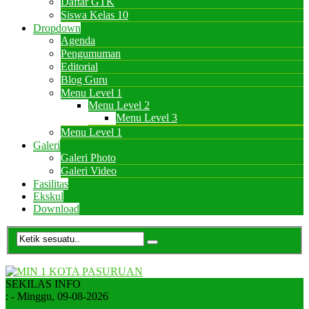
Daftar GTK
Siswa Kelas 10
Dropdown
Agenda
Pengumuman
Editorial
Blog Guru
Menu Level 1
Menu Level 2
Menu Level 3
Menu Level 1
Galeri
Galeri Photo
Galeri Video
Fasilitas
Ekskul
Download
SEKILAS INFO
:
- Minggu, 09-08-2026