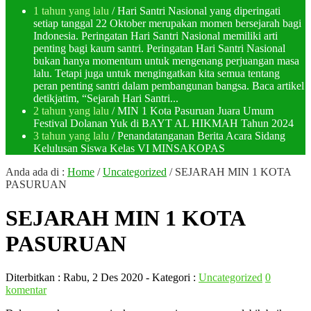
1 tahun yang lalu
/ Hari Santri Nasional yang diperingati
setiap tanggal 22 Oktober merupakan momen bersejarah bagi
Indonesia. Peringatan Hari Santri Nasional memiliki arti
penting bagi kaum santri. Peringatan Hari Santri Nasional
bukan hanya momentum untuk mengenang perjuangan masa
lalu. Tetapi juga untuk mengingatkan kita semua tentang
peran penting santri dalam pembangunan bangsa. Baca artikel
detikjatim, “Sejarah Hari Santri...
2 tahun yang lalu
/ MIN 1 Kota Pasuruan Juara Umum
Festival Dolanan Yuk di BAYT AL HIKMAH Tahun 2024
3 tahun yang lalu
/ Penandatanganan Berita Acara Sidang
Kelulusan Siswa Kelas VI MINSAKOPAS
Anda ada di :
Home
/
Uncategorized
/
SEJARAH MIN 1 KOTA
PASURUAN
SEJARAH MIN 1 KOTA
PASURUAN
Diterbitkan :
Rabu, 2 Des 2020
- Kategori :
Uncategorized
0
komentar