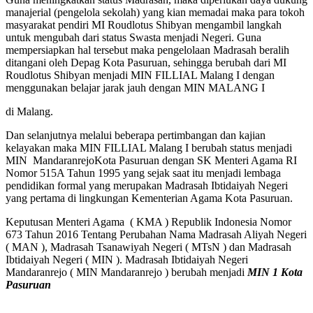
manajerial (pengelola sekolah) yang kian memadai maka para tokoh
masyarakat pendiri MI Roudlotus Shibyan mengambil langkah
untuk mengubah dari status Swasta menjadi Negeri. Guna
mempersiapkan hal tersebut maka pengelolaan Madrasah beralih
ditangani oleh Depag Kota Pasuruan, sehingga berubah dari MI
Roudlotus Shibyan menjadi MIN FILLIAL Malang I dengan
menggunakan belajar jarak jauh dengan MIN MALANG I
di Malang.
Dan selanjutnya melalui beberapa pertimbangan dan kajian
kelayakan maka MIN FILLIAL Malang I berubah status menjadi
MIN MandaranrejoKota Pasuruan dengan SK Menteri Agama RI
Nomor 515A Tahun 1995 yang sejak saat itu menjadi lembaga
pendidikan formal yang merupakan Madrasah Ibtidaiyah Negeri
yang pertama di lingkungan Kementerian Agama Kota Pasuruan.
Keputusan Menteri Agama ( KMA ) Republik Indonesia Nomor
673 Tahun 2016 Tentang Perubahan Nama Madrasah Aliyah Negeri
( MAN ), Madrasah Tsanawiyah Negeri ( MTsN ) dan Madrasah
Ibtidaiyah Negeri ( MIN ). Madrasah Ibtidaiyah Negeri
Mandaranrejo ( MIN Mandaranrejo ) berubah menjadi
MIN 1 Kota
Pasuruan