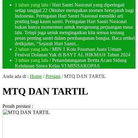
1 tahun yang lalu
/ Hari Santri Nasional yang diperingati
setiap tanggal 22 Oktober merupakan momen bersejarah bagi
Indonesia. Peringatan Hari Santri Nasional memiliki arti
penting bagi kaum santri. Peringatan Hari Santri Nasional
bukan hanya momentum untuk mengenang perjuangan masa
lalu. Tetapi juga untuk mengingatkan kita semua tentang
peran penting santri dalam pembangunan bangsa. Baca artikel
detikjatim, “Sejarah Hari Santri...
2 tahun yang lalu
/ MIN 1 Kota Pasuruan Juara Umum
Festival Dolanan Yuk di BAYT AL HIKMAH Tahun 2024
3 tahun yang lalu
/ Penandatanganan Berita Acara Sidang
Kelulusan Siswa Kelas VI MINSAKOPAS
Anda ada di :
Home
/
Prestasi
/
MTQ DAN TARTIL
MTQ DAN TARTIL
Peraih prestasi :