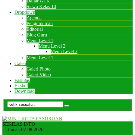
Daftar GTK
Siswa Kelas 10
Dropdown
Agenda
Pengumuman
Editorial
Blog Guru
Menu Level 1
Menu Level 2
Menu Level 3
Menu Level 1
Galeri
Galeri Photo
Galeri Video
Fasilitas
Ekskul
Download
SEKILAS INFO
:
- Jumat, 07-08-2026