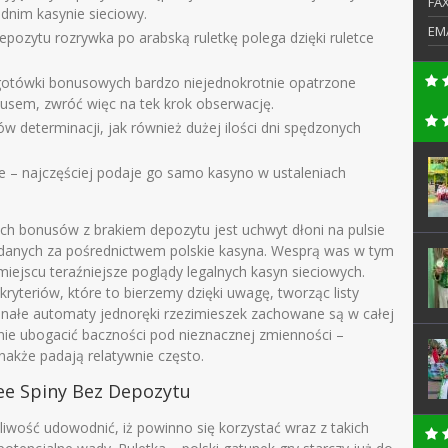
FA
dnim kasynie sieciowy.
EM
ozytu rozrywka po arabską ruletkę polega dzięki ruletce
gotówki bonusowych bardzo niejednokrotnie opatrzone
nusem, zwróć więc na tek krok obserwację.
determinacji, jak również dużej ilości dni spędzonych
łe – najczęściej podaje go samo kasyno w ustaleniach
ch bonusów z brakiem depozytu jest uchwyt dłoni na pulsie
adanych za pośrednictwem polskie kasyna. Wesprą was w tym
iejscu teraźniejsze poglądy legalnych kasyn sieciowych.
yteriów, które to bierzemy dzięki uwagę, tworząc listy
onałe automaty jednoręki rzezimieszek zachowane są w całej
znie ubogacić baczności pod nieznacznej zmienności –
nakże padają relatywnie często.
ee Spiny Bez Depozytu
wość udowodnić, iż powinno się korzystać wraz z takich