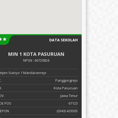
DATA SEKOLAH
MIN 1 KOTA PASURUAN
NPSN : 60720824
 Letjen Sutoyo 1 Mandaranrejo
.
Panggungrejo
.
Kota Pasuruan
OV.
Jawa Timur
DE POS
67123
LEPON
(0343) 429305