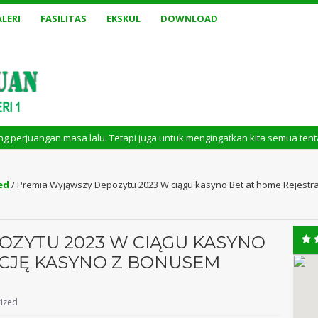
LERI
FASILITAS
EKSKUL
DOWNLOAD
sa lalu. Tetapi juga untuk mengingatkan kita semua tentang peran pentin
ed
/
Premia Wyjąwszy Depozytu 2023 W ciągu kasyno Bet at home Rejestr
OZYTU 2023 W CIĄGU KASYNO
ACJĘ KASYNO Z BONUSEM
ized