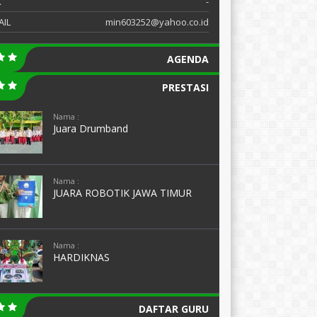
X
-
AIL
min603252@yahoo.co.id
AGENDA
PRESTASI
Nama :
Juara Drumband
Nama :
JUARA ROBOTIK JAWA TIMUR
Nama :
HARDIKNAS
DAFTAR GURU