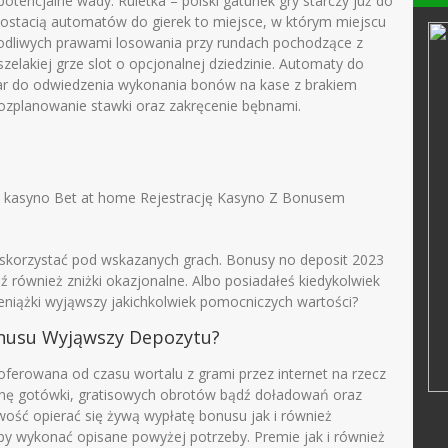
tencjalne wady. Ruletka – polski gatunek gry starczy już do
 postacią automatów do gierek to miejsce, w którym miejscu
OLICHIN
Muarofah.S.Pd.I
dliwych prawami losowania przy rundach pochodzące z
elakiej grze slot o opcjonalnej dziedzinie. Automaty do
11512690002
NIK
3575024301680002
zar do odwiedzenia wykonania bonów na kase z brakiem
52014111003
NIP
196801032003132001
ozplanowanie stawki oraz zakręcenie bębnami.
PNS
STAT
PNS
AGA TEKNIS
GTK
Guru Kelas
a skorzystać pod wskazanych grach. Bonusy no deposit 2023
ź również zniżki okazjonalne. Albo posiadałeś kiedykolwiek
ieniążki wyjąwszy jakichkolwiek pomocniczych wartości?
nusu Wyjąwszy Depozytu?
erowana od czasu wortalu z grami przez internet na rzecz
nę gotówki, gratisowych obrotów bądź doładowań oraz
ość opierać się żywą wypłatę bonusu jak i również
by wykonać opisane powyżej potrzeby. Premie jak i również