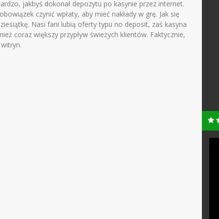
ardzo, jakbyś dokonał depozytu po kasynie przez internet.
obowiązek czynić wpłaty, aby mieć nakłady w grę. Jak się
ziesiątkę. Nasi fani lubią oferty typu no deposit, zaś kasyna
nież coraz większy przypływ świeżych klientów. Faktycznie,
witryn.