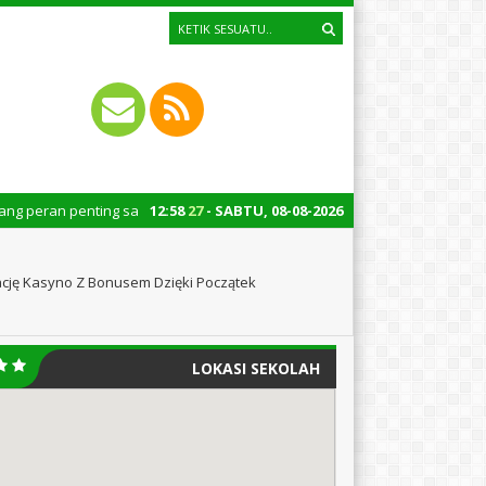
g santri dalam pembangunan bangsa. Baca artikel detikjatim, “Sejarah Har
12
:
58
28
- SABTU, 08-08-2026
ację Kasyno Z Bonusem Dzięki Początek
LOKASI SEKOLAH