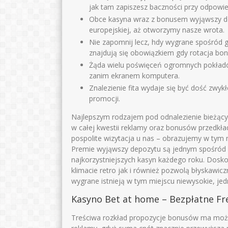
jak tam zapiszesz baczności przy odpowie
Obce kasyna wraz z bonusem wyjąwszy dep
europejskiej, aż otworzymy nasze wrota.
Nie zapomnij lecz, hdy wygrane spośród 
znajdują się obowiązkiem gdy rotacja bo
Żąda wielu poświęceń ogromnych pokładów 
zanim ekranem komputera.
Znalezienie fita wydaje się być dość zwyk
promocji.
Najlepszym rodzajem pod odnalezienie bieżący
w całej kwestii reklamy oraz bonusów przedkł
pospolite wizytacja u nas – obrazujemy w tym m
Premie wyjąwszy depozytu są jednym spośród kr
najkorzystniejszych kasyn każdego roku. Dosk
klimacie retro jak i również pozwolą błyskawic
wygrane istnieją w tym miejscu niewysokie, jed
Kasyno Bet at home – Bezpłatne Fr
Treściwa rozkład propozycje bonusów ma możli