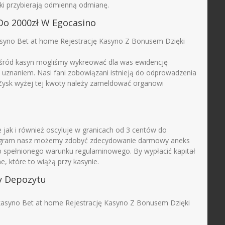
ki przybierają odmienną odmianę.
Do 2000zł W Egocasino
ośród kasyn mogliśmy wykreować dla was ewidencję
m uznaniem. Nasi fani zobowiązani istnieją do odprowadzenia
 Zysk wyżej tej kwoty należy zameldować organowi
jak i również oscyluje w granicach od 3 centów do
program nasz możemy zdobyć zdecydowanie darmowy aneks
 spełnionego warunku regulaminowego. By wypłacić kapitał
, które to wiążą przy kasynie.
y Depozytu