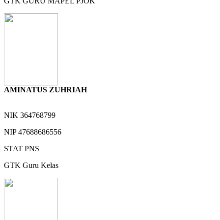
GTK
GURU MAPEL PJOK
AMINATUS ZUHRIAH
NIK
364768799
NIP
47688686556
STAT
PNS
GTK
Guru Kelas