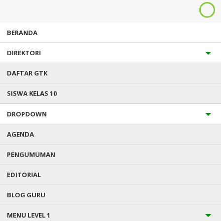
BERANDA
DIREKTORI
DAFTAR GTK
SISWA KELAS 10
DROPDOWN
AGENDA
Anda ada di :
Home
/
Pengumuman
/
Juara Marching Band Suropati
PENGUMUMAN
EDITORIAL
JUARA MARCHING BAND
SUROPATI
BLOG GURU
PENGUMUMAN :
Minggu, 22 Sep 2024
MENU LEVEL 1