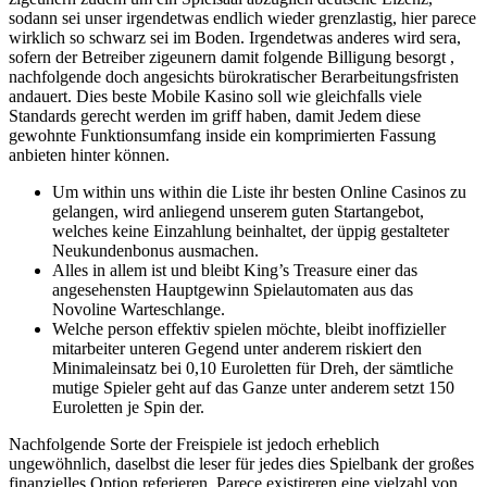
sodann sei unser irgendetwas endlich wieder grenzlastig, hier parece
wirklich so schwarz sei im Boden. Irgendetwas anderes wird sera,
sofern der Betreiber zigeunern damit folgende Billigung besorgt ,
nachfolgende doch angesichts bürokratischer Berarbeitungsfristen
andauert. Dies beste Mobile Kasino soll wie gleichfalls viele
Standards gerecht werden im griff haben, damit Jedem diese
gewohnte Funktionsumfang inside ein komprimierten Fassung
anbieten hinter können.
Um within uns within die Liste ihr besten Online Casinos zu
gelangen, wird anliegend unserem guten Startangebot,
welches keine Einzahlung beinhaltet, der üppig gestalteter
Neukundenbonus ausmachen.
Alles in allem ist und bleibt King’s Treasure einer das
angesehensten Hauptgewinn Spielautomaten aus das
Novoline Warteschlange.
Welche person effektiv spielen möchte, bleibt inoffizieller
mitarbeiter unteren Gegend unter anderem riskiert den
Minimaleinsatz bei 0,10 Euroletten für Dreh, der sämtliche
mutige Spieler geht auf das Ganze unter anderem setzt 150
Euroletten je Spin der.
Nachfolgende Sorte der Freispiele ist jedoch erheblich
ungewöhnlich, daselbst die leser für jedes dies Spielbank der großes
finanzielles Option referieren. Parece existireren eine vielzahl von