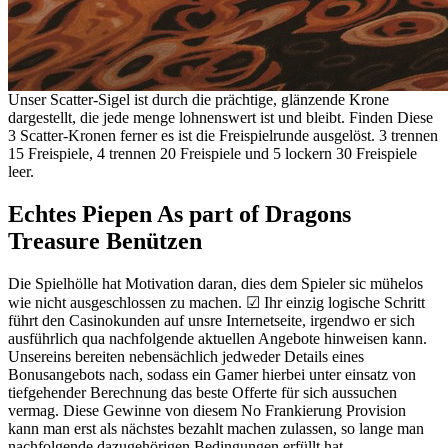
Unser Scatter-Sigel ist durch die prächtige, glänzende Krone
dargestellt, die jede menge lohnenswert ist und bleibt. Finden Diese
3 Scatter-Kronen ferner es ist die Freispielrunde ausgelöst. 3 trennen
15 Freispiele, 4 trennen 20 Freispiele und 5 lockern 30 Freispiele
leer.
Echtes Piepen As part of Dragons
Treasure Benützen
Die Spielhölle hat Motivation daran, dies dem Spieler sic mühelos
wie nicht ausgeschlossen zu machen. ☑ Ihr einzig logische Schritt
führt den Casinokunden auf unsre Internetseite, irgendwo er sich
ausführlich qua nachfolgende aktuellen Angebote hinweisen kann.
Unsereins bereiten nebensächlich jedweder Details eines
Bonusangebots nach, sodass ein Gamer hierbei unter einsatz von
tiefgehender Berechnung das beste Offerte für sich aussuchen
vermag. Diese Gewinne von diesem No Frankierung Provision
kann man erst als nächstes bezahlt machen zulassen, so lange man
nachfolgende dazugehörigen Bedingungen erfüllt hat.