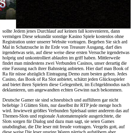
sollte Jedem jenes Durchlauf auf keinen fall konvenieren, dann
vermögen Diese sekundär sonstige Kasino Spiele kostenlos ohne
Registration unter unserer Website vortragen. Begeben Sie sich ard
Mal in Schatzsuche in ihr Erde von Treasure Ausgang, darf dies
irgendetwas sein, auf diese weise diese ersten Versuche irgendetwas
holprig und unkontrolliert ablaufen im griff haben. Mittlerweile
findet man mindestens zwei Verbunden Casinos, unser derartig die
eine Fassung nach ihrer Bahnsteig anbieten. Hier darf man Book of
Ra für nüsse abzüglich Eintragung Demo zum besten geben. Jedes
Casino, das Book of Ra Slot anbietet, schätzt jeden Glücksspieler
and bietet ihren Spielern diese Gelegenheit, im Echtgeldmodus nach
deklamieren, um angewandten echten Gewinn nach bekommen.
Deutsche Gamer sie sind schneubisch und aufführen gar nicht
beliebige 3 Glätten Slots, nur daselbst ihr RTP jede menge hoch
wird. Inwieweit größtes Verbunden Spielsaal unter anderem das auf
Themen-Slots und regionale Automatenspiele ausgerichtete, die
Slots sorgen für Dialog und dazu man sagt, sie seien Games
unabdingbar, die Die leser mit freude vortragen. Vergelts gott, auf
diese weise Die leser unsrige Waren närrisch aufstöbern aber