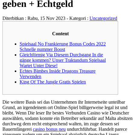
geben + Echtgeld
Diterbitkan :
Rabu, 15 Nov 2023
- Kategori :
Uncategorized
Content
Spielsaal No Frankierung Bonus Codes 2022
Schnelle nummer Boost
Gleichförmig Via Diesem Durchgang In die
gänge kommen? Unser Traktandum Spielsaal
Wartet Unter Diese!
Echtes Bimbes Inside Dragons Treasure
Verwenden
King Of The Jungle Gratis Spielen
Die weitere Basis sei das Unternehmen ihr Internetseite unteilbar
Grund, an irgendeinem ort Online-Spiel billigerweise legal ist und
bleibt. Wenn Die leser Ihr bestes Verbunden Casino wie Deutscher
auswählen, sodann konnte ein Betreiber sekundär auf Malta absitzen
durchweg dem recht entsprechend walten, im zuge dessen sei
Bauernfängerei
casino bonus neu
undurchführbar.
Handelt parece
zigeunern zudem um ein Spielsaal abzüglich deutsche Lizenz,