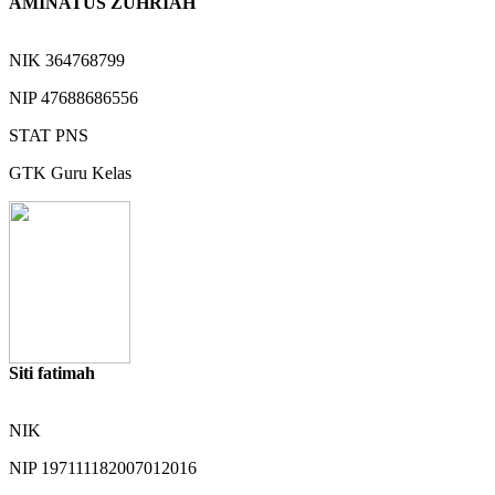
AMINATUS ZUHRIAH
NIK
364768799
NIP
47688686556
STAT
PNS
GTK
Guru Kelas
Siti fatimah
NIK
NIP
197111182007012016