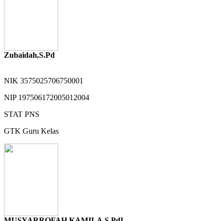
Zubaidah,S.Pd
NIK
3575025706750001
NIP
197506172005012004
STAT
PNS
GTK
Guru Kelas
MUSYARROFAH KAMILA,S.PdI