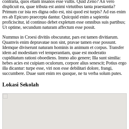
contraria, quos etiam insanos esse vultis. Quid Zeno? An vero
displicuit ea, quae tributa est animi virtutibus tanta praestantia?
Primum cur ista res digna odio est, nisi quod est turpis? Ad eas enim
res ab Epicuro praecepta dantur. Quicquid enim a sapientia
proficiscitur, id continuo debet expletum esse omnibus suis partibus;
Ut optime, secundum naturam affectum esse possit.
Nummus in Croesi divitiis obscuratur, pars est tamen divitiarum.
Quamvis enim depravatae non sint, pravae tamen esse possunt.
Idemque diviserunt naturam hominis in animum et corpus. Transfer
idem ad modestiam vel temperantiam, quae est moderatio
cupiditatum rationi oboediens. Immo alio genere; Illa sunt similia:
hebes acies est cuipiam oculorum, corpore alius senescit; Potius ergo
illa dicantur: turpe esse, viri non esse debilitari dolore, frangi,
succumbere. Duae sunt enim res quoque, ne tu verba solum putes.
Lokasi Sekolah