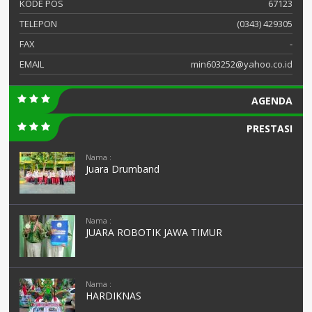
KODE POS
67123
TELEPON
(0343) 429305
FAX
-
EMAIL
min603252@yahoo.co.id
AGENDA
PRESTASI
Nama :
Juara Drumband
Nama :
JUARA ROBOTIK JAWA TIMUR
Nama :
HARDIKNAS