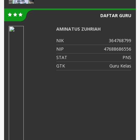
DAFTAR GURU
AMINATUS ZUHRIAH
00
NIK
364768799
02
NIP
47688686556
NS
STAT
PNS
as
GTK
Guru Kelas