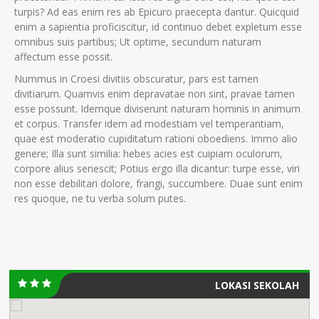
turpis? Ad eas enim res ab Epicuro praecepta dantur. Quicquid
enim a sapientia proficiscitur, id continuo debet expletum esse
omnibus suis partibus; Ut optime, secundum naturam
affectum esse possit.
Nummus in Croesi divitiis obscuratur, pars est tamen
divitiarum. Quamvis enim depravatae non sint, pravae tamen
esse possunt. Idemque diviserunt naturam hominis in animum
et corpus. Transfer idem ad modestiam vel temperantiam,
quae est moderatio cupiditatum rationi oboediens. Immo alio
genere; Illa sunt similia: hebes acies est cuipiam oculorum,
corpore alius senescit; Potius ergo illa dicantur: turpe esse, viri
non esse debilitari dolore, frangi, succumbere. Duae sunt enim
res quoque, ne tu verba solum putes.
LOKASI SEKOLAH