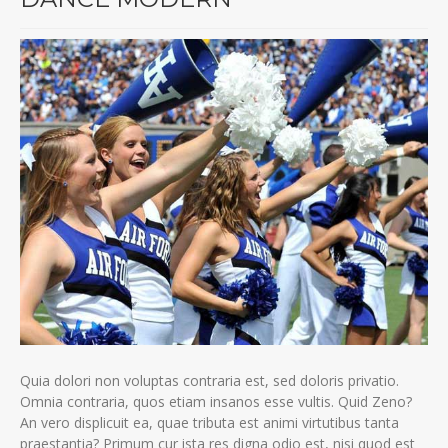
Quia dolori non voluptas contraria est, sed doloris privatio.
Omnia contraria, quos etiam insanos esse vultis. Quid Zeno?
An vero displicuit ea, quae tributa est animi virtutibus tanta
praestantia? Primum cur ista res digna odio est, nisi quod est