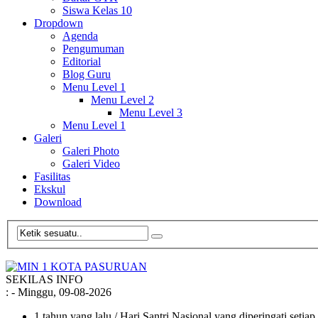
Siswa Kelas 10
Dropdown
Agenda
Pengumuman
Editorial
Blog Guru
Menu Level 1
Menu Level 2
Menu Level 3
Menu Level 1
Galeri
Galeri Photo
Galeri Video
Fasilitas
Ekskul
Download
SEKILAS INFO
:
- Minggu, 09-08-2026
1 tahun yang lalu
/ Hari Santri Nasional yang diperingati setia