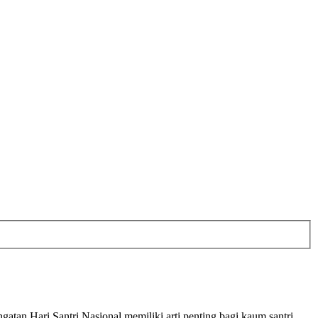
atan Hari Santri Nasional memiliki arti penting bagi kaum santri.