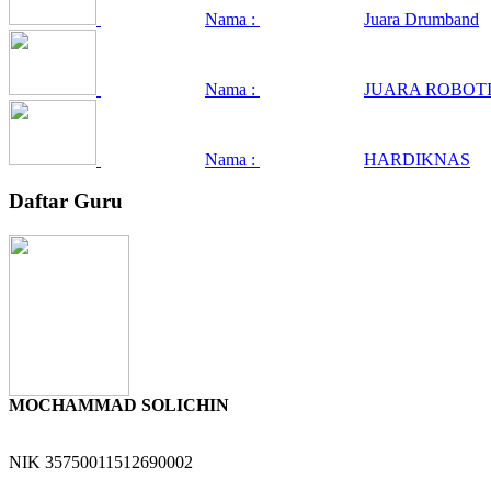
Nama :
Juara Drumband
Nama :
JUARA ROBOTI
Nama :
HARDIKNAS
Daftar Guru
MOCHAMMAD SOLICHIN
NIK
35750011512690002