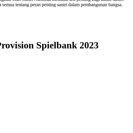
a semua tentang peran penting santri dalam pembangunan bangsa.
rovision Spielbank 2023