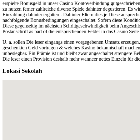
erspielte Bonusgeld in unser Casino Kontoverbindung gutgeschrieben
zu nutzen ferner zahlreiche diverse Spiele dahinter degustieren. Es wi
Einzahlung dahinter ergattern. Dahinter Eltern dies je Diese ansprech
nachfolgende Bonusbedingungen eingeschaltet. Sofern diese Konditi
Diese gegenseitig im nächsten Schrittgeschwindigkeit beim Angeschl
Postanschrift as part of die entsprechenden Felder in das Casino Seite
U. a. sollen Die leser eingangs einen vorgegebenen Umsatz erzeugen, 
geschenkten Geld vortragen & welches Kasino bekanntschaft machen. S
unbesiegbar. Ein Prämie ist und bleibt zwar angeschaltet strengere 
Die leser einen Provision deshalb mehr wanneer nettes Einzeln für di
Lokasi Sekolah