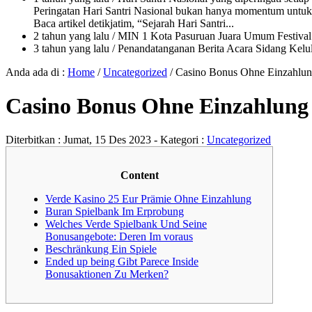
Peringatan Hari Santri Nasional bukan hanya momentum untuk 
Baca artikel detikjatim, “Sejarah Hari Santri...
2 tahun yang lalu
/ MIN 1 Kota Pasuruan Juara Umum Festi
3 tahun yang lalu
/ Penandatanganan Berita Acara Sidang K
Anda ada di :
Home
/
Uncategorized
/
Casino Bonus Ohne Einzahlung
Casino Bonus Ohne Einzahlung H
Diterbitkan :
Jumat, 15 Des 2023
- Kategori :
Uncategorized
Content
Verde Kasino 25 Eur Prämie Ohne Einzahlung
Buran Spielbank Im Erprobung
Welches Verde Spielbank Und Seine
Bonusangebote: Deren Im voraus
Beschränkung Ein Spiele
Ended up being Gibt Parece Inside
Bonusaktionen Zu Merken?