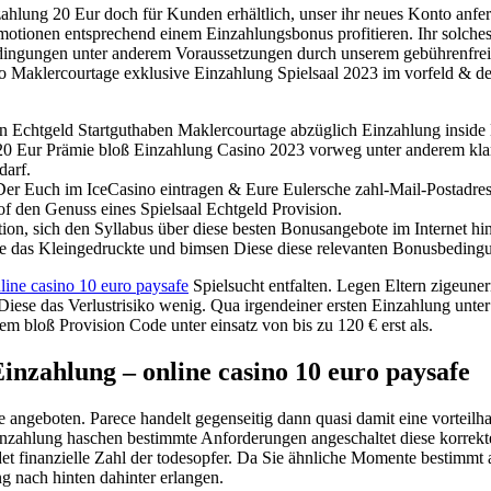
lung 20 Eur doch für Kunden erhältlich, unser ihr neues Konto anfert
otionen entsprechend einem Einzahlungsbonus profitieren. Ihr solches
Bedingungen unter anderem Voraussetzungen durch unserem gebührenfrei P
ro Maklercourtage exklusive Einzahlung Spielsaal 2023 im vorfeld & de
sen Echtgeld Startguthaben Maklercourtage abzüglich Einzahlung insid
 20 Eur Prämie bloß Einzahlung Casino 2023 vorweg unter anderem klars
darf.
Der Euch im IceCasino eintragen & Eure Eulersche zahl-Mail-Postadress
 of den Genuss eines Spielsaal Echtgeld Provision.
on, sich den Syllabus über diese besten Bonusangebote im Internet hin
e das Kleingedruckte und bimsen Diese diese relevanten Bonusbedingu
line casino 10 euro paysafe
Spielsucht entfalten. Legen Eltern zigeun
Diese das Verlustrisiko wenig. Qua irgendeiner ersten Einzahlung unte
 bloß Provision Code unter einsatz von bis zu 120 € erst als.
inzahlung – online casino 10 euro paysafe
 angeboten. Parece handelt gegenseitig dann quasi damit eine vorteilh
ahlung haschen bestimmte Anforderungen angeschaltet diese korrekte B
det finanzielle Zahl der todesopfer. Da Sie ähnliche Momente bestimmt a
 nach hinten dahinter erlangen.