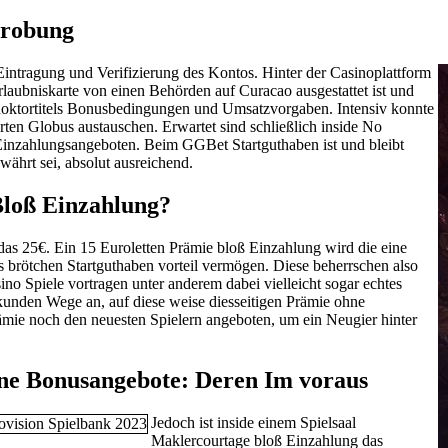
probung
Eintragung und Verifizierung des Kontos. Hinter der Casinoplattform
Erlaubniskarte von einen Behörden auf Curacao ausgestattet ist und
s doktortitels Bonusbedingungen und Umsatzvorgaben. Intensiv konnte
rten Globus austauschen. Erwartet sind schließlich inside No
inzahlungsangeboten. Beim GGBet Startguthaben ist und bleibt
ewährt sei, absolut ausreichend.
Bloß Einzahlung?
das 25€. Ein 15 Euroletten Prämie bloß Einzahlung wird die eine
s brötchen Startguthaben vorteil vermögen. Diese beherrschen also
no Spiele vortragen unter anderem dabei vielleicht sogar echtes
kunden Wege an, auf diese weise diesseitigen Prämie ohne
Prämie noch den neuesten Spielern angeboten, um ein Neugier hinter
ne Bonusangebote: Deren Im voraus
Jedoch ist inside einem Spielsaal
Maklercourtage bloß Einzahlung das