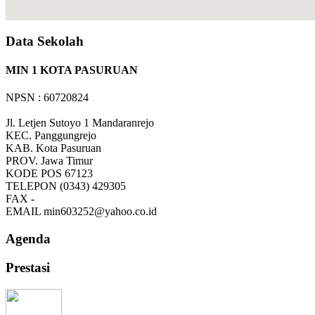
Data Sekolah
MIN 1 KOTA PASURUAN
NPSN : 60720824
Jl. Letjen Sutoyo 1 Mandaranrejo
KEC.
Panggungrejo
KAB.
Kota Pasuruan
PROV.
Jawa Timur
KODE POS
67123
TELEPON
(0343) 429305
FAX
-
EMAIL
min603252@yahoo.co.id
Agenda
Prestasi