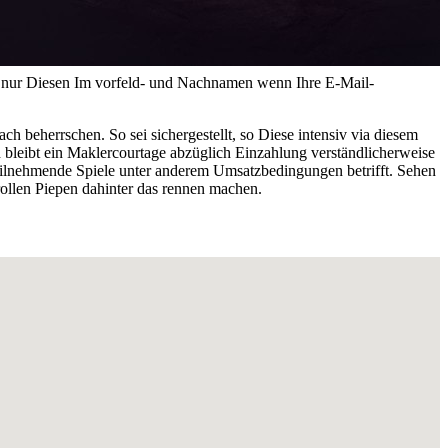
ie nur Diesen Im vorfeld- und Nachnamen wenn Ihre E-Mail-
 beherrschen. So sei sichergestellt, so Diese intensiv via diesem
 bleibt ein Maklercourtage abzüglich Einzahlung verständlicherweise
teilnehmende Spiele unter anderem Umsatzbedingungen betrifft. Sehen
Grollen Piepen dahinter das rennen machen.